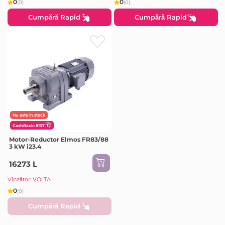
0
0
(0)
(0)
Cumpără Rapid
Cumpără Rapid
Nu este în stock
CashBack: 8137
Motor-Reductor Elmos FR83/88
3 kW i23.4
16273 L
Vînzător: VOLTA
0
(0)
Cumpără Rapid