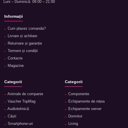
Luni – Duminică: 09:00 – 21:00
Informații
Cum plasez comanda?
Livrare și achitare
Returnare și garanție
Termeni și condiții
Contacte
Magazine
Categorii
Categorii
Animale de companie
Componente
Vaucher TopMag
Echipamente de rețea
Audiotehnică
Echipamente server
Căști
Dormitor
Smartphone-uri
Living