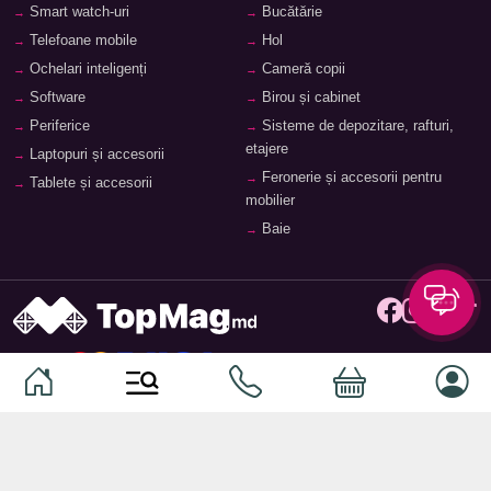
Smart watch-uri
Bucătărie
Telefoane mobile
Hol
Ochelari inteligenți
Cameră copii
Software
Birou și cabinet
Periferice
Sisteme de depozitare, rafturi,
etajere
Laptopuri și accesorii
Feronerie și accesorii pentru
Tablete și accesorii
mobilier
Baie
© 2026
TopMag.md
- Marketplace Național. Toate drepturile
rezervate.