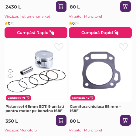
2430 L
80 L
Vînzător: Instrumentmarket
Vînzător: Muncitorul
0
0
(0)
(0)
Cumpără Rapid
Cumpără Rapid
CashBack: 175
CashBack: 40
Piston set 68mm SDT: 9 unitati
Garnitura chiulasa 68 mm -
pentru motor pe benzina 168F
168F
350 L
80 L
Vînzător: Muncitorul
Vînzător: Muncitorul