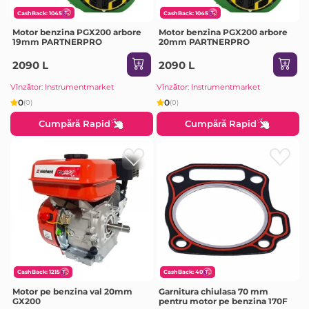
CashBack: 1045
CashBack: 1045
Motor benzina PGX200 arbore
Motor benzina PGX200 arbore
19mm PARTNERPRO
20mm PARTNERPRO
2090 L
2090 L
Vînzător: Instrumentmarket
Vînzător: Instrumentmarket
0
0
(0)
(0)
Cumpără Rapid
Cumpără Rapid
CashBack: 1215
CashBack: 40
Motor pe benzina val 20mm
Garnitura chiulasa 70 mm
GX200
pentru motor pe benzina 170F