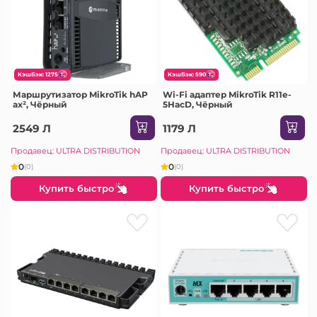
КэшБэк: 1275
КэшБэк: 590
Маршрутизатор MikroTik hAP
Wi-Fi адаптер MikroTik R11e-
ax², Чёрный
5HacD, Чёрный
2549 Л
1179 Л
Продавец: ULTRA DISTRIBUTION
Продавец: ULTRA DISTRIBUTION
0
0
(0)
(0)
Купить быстро
Купить быстро