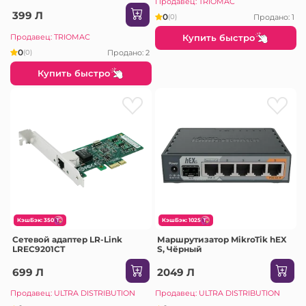
2T2R, 2.4GHz, 802.11b/g/n,1
Продавец: TRIOMAC
10/100M WAN + 4 10/100M LAN,
399 Л
0
Продано: 1
(0)
2 fixed antennas
Продавец: TRIOMAC
Купить быстро
0
Продано: 2
(0)
Купить быстро
КэшБэк: 350
КэшБэк: 1025
Сетевой адаптер LR-Link
Маршрутизатор MikroTik hEX
LREC9201CT
S, Чёрный
699 Л
2049 Л
Продавец: ULTRA DISTRIBUTION
Продавец: ULTRA DISTRIBUTION