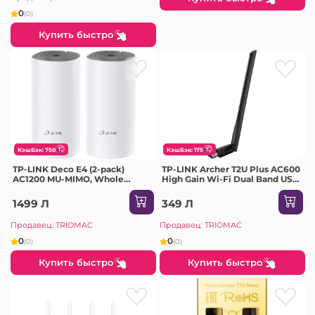
0
(0)
Купить быстро
КэшБэк: 750
КэшБэк: 175
TP-LINK Deco E4 (2-pack)
TP-LINK Archer T2U Plus AC600
AC1200 MU-MIMO, Whole
High Gain Wi-Fi Dual Band USB
Home Mesh Wi-Fi System
Adapter,433Mbps at 5GHz +
200Mbps at 2.4GHz, USB 2.0, 1
1499 Л
349 Л
high gain antenna
Продавец: TRIOMAC
Продавец: TRIOMAC
0
0
(0)
(0)
Купить быстро
Купить быстро