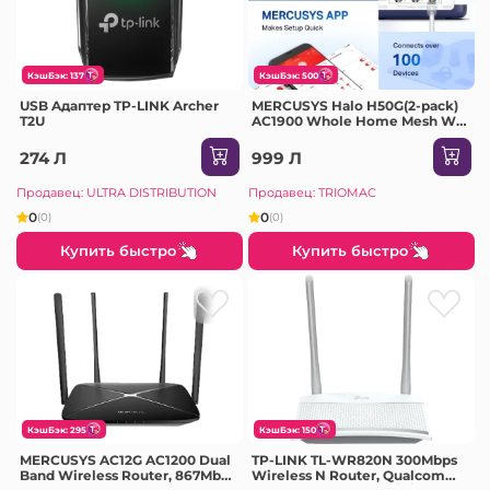
КэшБэк: 137
КэшБэк: 500
USB Aдаптер TP-LINK Archer
MERCUSYS Halo H50G(2-pack)
T2U
AC1900 Whole Home Mesh Wi-
Fi System
274 Л
999 Л
Продавец: ULTRA DISTRIBUTION
Продавец: TRIOMAC
0
0
(0)
(0)
Купить быстро
Купить быстро
КэшБэк: 295
КэшБэк: 150
MERCUSYS AC12G AC1200 Dual
TP-LINK TL-WR820N 300Mbps
Band Wireless Router, 867Mbps
Wireless N Router, Qualcomm,