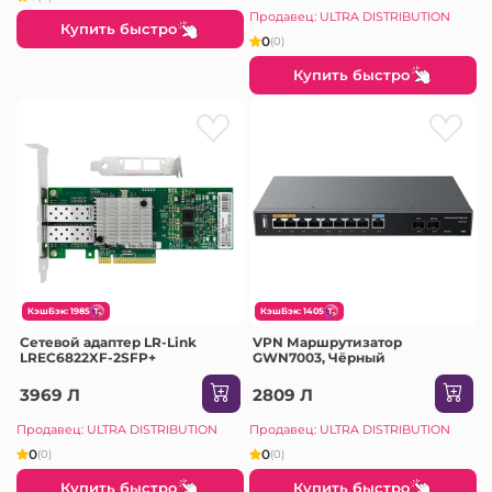
Продавец: ULTRA DISTRIBUTION
Купить быстро
0
(0)
Купить быстро
КэшБэк: 1985
КэшБэк: 1405
Сетевой адаптер LR-Link
VPN Маршрутизатор
LREC6822XF-2SFP+
GWN7003, Чёрный
3969 Л
2809 Л
Продавец: ULTRA DISTRIBUTION
Продавец: ULTRA DISTRIBUTION
0
0
(0)
(0)
Купить быстро
Купить быстро