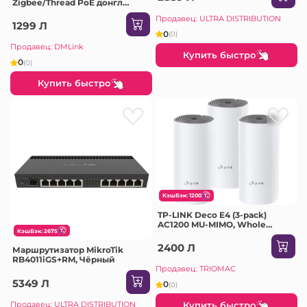
Zigbee/Thread PoE донгл
(Dongle-M)
Продавец: ULTRA DISTRIBUTION
1299 Л
0
(0)
Продавец: DMLink
Купить быстро
0
(0)
Купить быстро
КэшБэк: 1200
TP-LINK Deco E4 (3-pack)
AC1200 MU-MIMO, Whole
КэшБэк: 2675
Home Mesh Wi-Fi System
2400 Л
Маршрутизатор MikroTik
RB4011iGS+RM, Чёрный
Продавец: TRIOMAC
5349 Л
0
(0)
Продавец: ULTRA DISTRIBUTION
Купить быстро