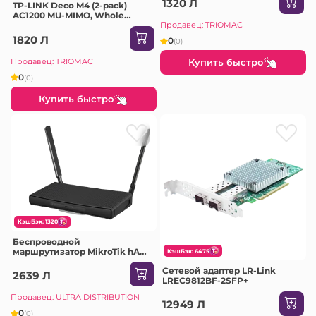
1320 Л
TP-LINK Deco M4 (2-pack)
HSPA+/HSPA+/HSPA/UMTS/EDGE/
AC1200 MU-MIMO, Whole
with 3x10/100
Home Mesh Wi-Fi System
Продавец: TRIOMAC
1820 Л
0
(0)
Продавец: TRIOMAC
Купить быстро
0
(0)
Купить быстро
КэшБэк: 1320
Беспроводной
маршрутизатор MikroTik hAP
КэшБэк: 6475
AC3, Чёрный
Сетевой адаптер LR-Link
2639 Л
LREC9812BF-2SFP+
Продавец: ULTRA DISTRIBUTION
12949 Л
0
(0)