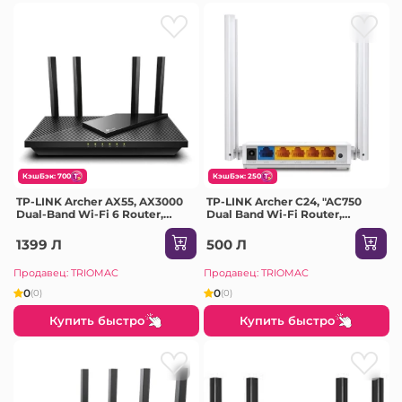
КэшБэк: 700
КэшБэк: 250
TP-LINK Archer AX55, AX3000
TP-LINK Archer C24, "AC750
Dual-Band Wi-Fi 6 Router,
Dual Band Wi-Fi Router,
SPEED: 574 Mbps at 2.4 GHz +
SPEED: 300 Mbps at 2.4 GHz +
2402 Mbps at 5 GHz, SPEC: 4×
433 Mbps at 5 GHz, SPEC:
1399 Л
500 Л
Antennas, 1× Gigabit WAN Port
4×Antennas, 1×10/100M WAN
+ 4× Gig
Port, 4×E10/100M LA
Продавец: TRIOMAC
Продавец: TRIOMAC
0
0
(0)
(0)
Купить быстро
Купить быстро