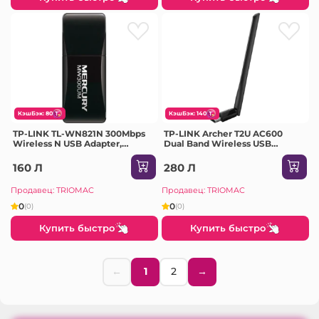
КэшБэк: 80
КэшБэк: 140
TP-LINK TL-WN821N 300Mbps
TP-LINK Archer T2U AC600
Wireless N USB Adapter,
Dual Band Wireless USB
Qualcomm, 2T2R, 2.4Ghz,
Adapter, MediaTek, 1T1R,
802.11b/g/n
433Mbps at 5Ghz + 150Mbps at
160 Л
280 Л
2.4Ghz, 802.11ac/a/b/g/n, USB
2.0, Internal ant
Продавец: TRIOMAC
Продавец: TRIOMAC
0
0
(0)
(0)
Купить быстро
Купить быстро
←
1
2
→