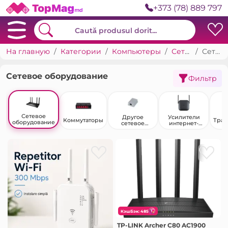
+373 (78) 889 797
На главную
Категории
Компьютеры
Сетевое оборудование
Сетевое оборудование
Сетевое оборудование
Фильтр
Сетевое
Другое
Усилители
Коммутаторы
Тра
оборудование
сетевое
интернет-
оборудование
сигнала
КэшБэк: 485
TP-LINK Archer C80 AC1900