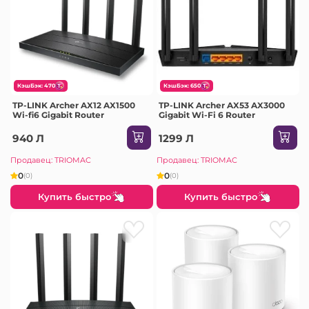
КэшБэк: 470
КэшБэк: 650
TP-LINK Archer AX12 AX1500
TP-LINK Archer AX53 AX3000
Wi-fi6 Gigabit Router
Gigabit Wi-Fi 6 Router
940 Л
1299 Л
Продавец: TRIOMAC
Продавец: TRIOMAC
0
0
(0)
(0)
Купить быстро
Купить быстро