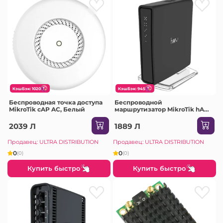
КэшБэк: 1020
КэшБэк: 945
Беспроводная точка доступа
Беспроводной
MikroTik cAP AC, Белый
маршрутизатор MikroTik hAP
AC2, Чёрный
2039 Л
1889 Л
Продавец: ULTRA DISTRIBUTION
Продавец: ULTRA DISTRIBUTION
0
0
(0)
(0)
Купить быстро
Купить быстро