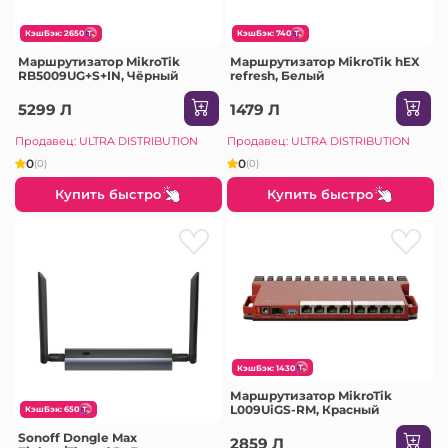
КэшБэк: 2650
КэшБэк: 740
Маршрутизатор MikroTik
Маршрутизатор MikroTik hEX
RB5009UG+S+IN, Чёрный
refresh, Белый
5299 Л
1479 Л
Продавец: ULTRA DISTRIBUTION
Продавец: ULTRA DISTRIBUTION
0
0
(0)
(0)
Купить быстро
Купить быстро
КэшБэк: 1430
Маршрутизатор MikroTik
L009UiGS-RM, Красный
КэшБэк: 650
Sonoff Dongle Max
2859 Л