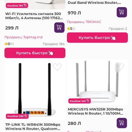
Dual Band Wireless Router,
КэшБэк: 150
Mediatek, 1300Mbps at 5GHz +
600Mbps at 2.4GHz, 5 Gigabit
970 Л
Wi-Fi Усилитель сигнала 300
Ports, IPv6 Ready, 4 fixed
Мбит/с, 4 Антенны (100 17162-
antennas
6wf)
Продавец: TRIOMAC
299 Л
5
Продано: 2
(1)
Продавец: TopMag.md
Купить быстро
0
Продано: 184
(0)
Купить быстро
КэшБэк: 140
MERCUSYS MW325R 300Mbps
Wireless N Router, 1 10/100M
КэшБэк: 200
WAN + 3 10/100M LAN, 4 fixed
antennas
280 Л
TP-LINK TL-WR841N 300Mbps
Wireless N Router, Qualcomm,