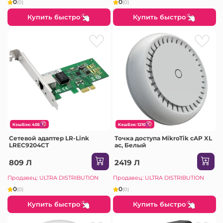
0
0
(0)
(0)
Купить быстро
Купить быстро
КэшБэк: 405
КэшБэк: 1210
Сетевой адаптер LR-Link
Точка доступа MikroTik cAP XL
LREC9204CT
ac, Белый
809 Л
2419 Л
Продавец: ULTRA DISTRIBUTION
Продавец: ULTRA DISTRIBUTION
0
0
(0)
(0)
Купить быстро
Купить быстро