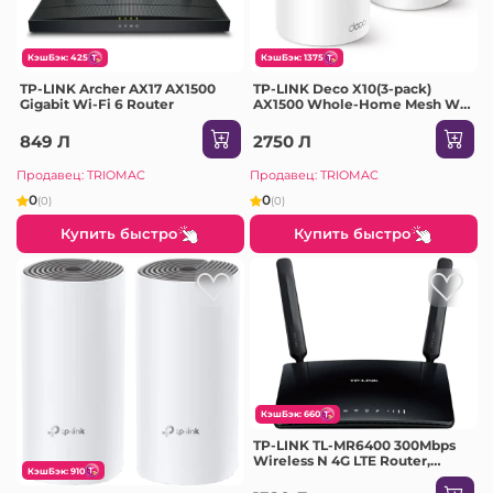
КэшБэк: 425
КэшБэк: 1375
TP-LINK Archer AX17 AX1500
TP-LINK Deco X10(3-pack)
Gigabit Wi-Fi 6 Router
AX1500 Whole-Home Mesh Wi-
Fi System
849 Л
2750 Л
Продавец: TRIOMAC
Продавец: TRIOMAC
0
0
(0)
(0)
Купить быстро
Купить быстро
КэшБэк: 660
TP-LINK TL-MR6400 300Mbps
Wireless N 4G LTE Router,
КэшБэк: 910
build-in 4G LTE modem,
support LTE (FDD/TDD)/DC-