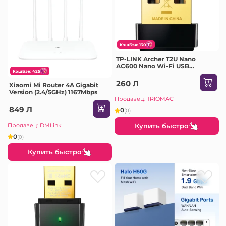
КэшБэк: 130
TP-LINK Archer T2U Nano
AC600 Nano Wi-Fi USB
КэшБэк: 425
Adapter,433Mbps at 5GHz +
200Mbps at 2.4GHz, USB 2.0
260 Л
Xiaomi Mi Router 4A Gigabit
Version (2.4/5GHz) 1167Mbps
Продавец: TRIOMAC
849 Л
0
(0)
Продавец: DMLink
Купить быстро
0
(0)
Купить быстро