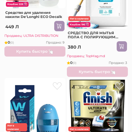
КэшБэк: 225
Средство для удаления
накипи De'Longhi ECO Decalk
Нет в наличии
КэшБэк: 190
449 Л
СРЕДСТВО ДЛЯ МЫТЬЯ
Продавец: ULTRA DISTRIBUTION
ПОЛА С ПОЛИРУЮЩИМ
ЭФФЕКТОМ GRASS (218005)
0
Продано: 9
(0)
380 Л
Купить быстро
Продавец: TopMag.md
0
Продано: 3
(0)
Купить быстро
Нет в
наличии
Нет в наличии