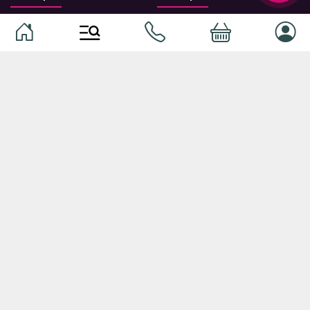
Домашние животные
Компоненты
Ваучер TopMag
Сетевое оборудование
Аудиотехника
Серверное оборудование
Наушники
Спальня
Смартфоны
Гостиная
Смарт часы
Кухня
Кнопочные телефоны
Зал
Умные очки
Детская комната
Программное обеспечение
Офис и кабинет
Периферийные устройства
Системы хранения, полки,
стеллажи
Ноутбуки и аксессуары
Фурнитура и аксессуары для
Планшеты и аксессуары
мебели
Ванная комната