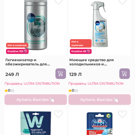
Нет в
Нет в наличии
наличии
КэшБэк: 125
КэшБэк: 65
Гигиенизатор и
Моющее средство для
обезжириватель для
холодильников и
посудомоечных машин
морозильных камер
Whirlpool Wpro, 250 г
Whirlpool Wpo, 500 мл
249 Л
129 Л
Продавец: ULTRA DISTRIBUTION
Продавец: ULTRA DISTRIBUTION
0
0
(0)
(0)
Купить быстро
Купить быстро