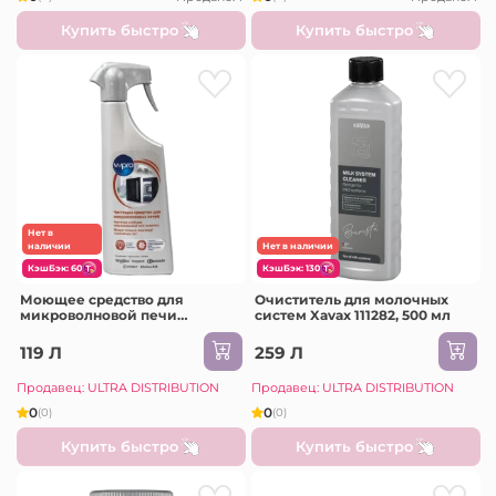
Купить быстро
Купить быстро
Нет в
наличии
Нет в наличии
КэшБэк: 60
КэшБэк: 130
Моющее средство для
Очиститель для молочных
микроволновой печи
систем Xavax 111282, 500 мл
Whirlpool Wpro, 500 мл
119 Л
259 Л
Продавец: ULTRA DISTRIBUTION
Продавец: ULTRA DISTRIBUTION
0
0
(0)
(0)
Купить быстро
Купить быстро