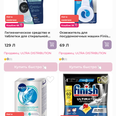
Нет в
Нет в
наличии
наличии
КэшБэк: 65
КэшБэк: 35
Гигиеническое средство и
Освежитель для
таблетки для стиральной
посудомоечных машин Finish
машины Whirlpool Wpro
Original, 4 мл
129 Л
69 Л
Продавец: ULTRA DISTRIBUTION
Продавец: ULTRA DISTRIBUTION
0
0
(0)
(0)
Купить быстро
Купить быстро
Нет в