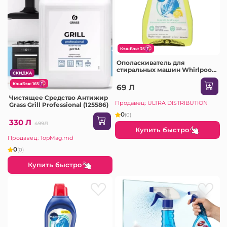
КэшБэк: 35
Ополаскиватель для
стиральных машин Whirlpool
СКИДКА
Wpro, 250 мл
КэшБэк: 165
69 Л
Чистящее Средство Антижир
Продавец: ULTRA DISTRIBUTION
Grass Grill Professional (125586)
0
(0)
330 Л
499Л
Купить быстро
Продавец: TopMag.md
0
(0)
Купить быстро