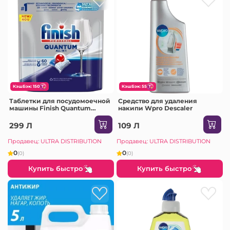
КэшБэк: 150
КэшБэк: 55
Таблетки для посудомоечной
Средство для удаления
машины Finish Quantum
накипи Wpro Descaler
Regular All in One, 60 шт
299 Л
109 Л
Продавец: ULTRA DISTRIBUTION
Продавец: ULTRA DISTRIBUTION
0
0
(0)
(0)
Купить быстро
Купить быстро