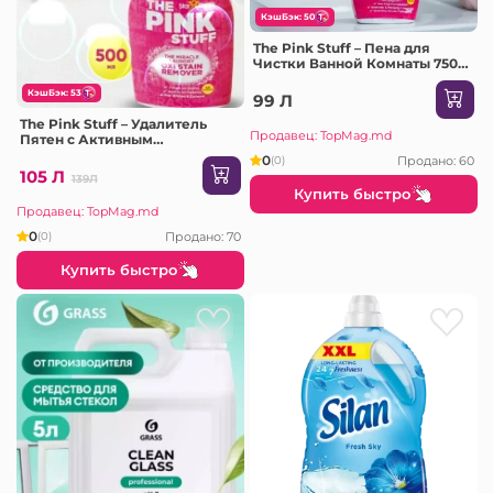
КэшБэк: 50
The Pink Stuff – Пена для
Чистки Ванной Комнаты 750
ML (820117)
КэшБэк: 53
99 Л
The Pink Stuff – Удалитель
Продавец: TopMag.md
Пятен с Активным
Кислородом (Oxi Stain
0
Продано: 60
(0)
Remover) 500 ML (820186)
105 Л
139Л
Купить быстро
Продавец: TopMag.md
0
Продано: 70
(0)
Купить быстро