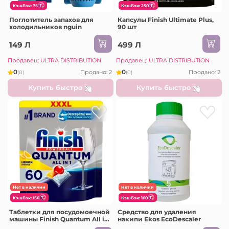
КэшБэк: 75
КэшБэк: 250
Поглотитель запахов для
Капсулы Finish Ultimate Plus,
холодильников nguin
90 шт
149 Л
499 Л
Продавец: ULTRA DISTRIBUTION
Продавец: ULTRA DISTRIBUTION
0
0
Продано: 2
Продано: 2
(0)
(0)
Купить быстро
Купить быстро
Нет в наличии
Нет в наличии
КэшБэк: 150
КэшБэк: 160
Таблетки для посудомоечной
Средство для удаления
машины Finish Quantum All in
накипи Ekos EcoDescaler
One, 60 шт