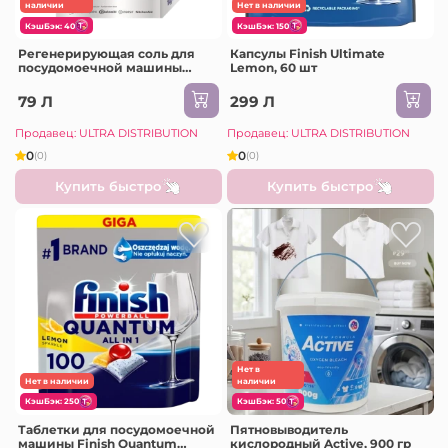
наличии
Нет в наличии
КэшБэк: 40
КэшБэк: 150
Регенерирующая соль для
Капсулы Finish Ultimate
посудомоечной машины
Lemon, 60 шт
Whirlpool Wpro,1 кг
79 Л
299 Л
Продавец: ULTRA DISTRIBUTION
Продавец: ULTRA DISTRIBUTION
0
0
(0)
(0)
Купить быстро
Купить быстро
Нет в
Нет в наличии
наличии
КэшБэк: 250
КэшБэк: 50
Таблетки для посудомоечной
Пятновыводитель
машины Finish Quantum
кислородный Active, 900 гр