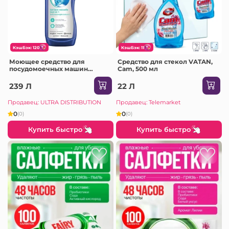
КэшБэк: 120
КэшБэк: 11
Моющее средство для
Средство для стекол VATAN,
посудомоечных машин
Cam, 500 мл
Whirlpool 484010678152, 750
мл
239 Л
22 Л
Продавец: ULTRA DISTRIBUTION
Продавец: Telemarket
0
0
(0)
(0)
Купить быстро
Купить быстро