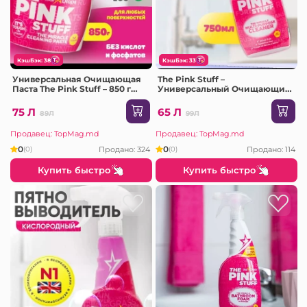
КэшБэк: 38
КэшБэк: 33
Универсальная Очищающая
The Pink Stuff –
Паста The Pink Stuff – 850 г
Универсальный Очищающий
(821114)
Спрей Multi-Purpose, 750 ML
(823682)
75 Л
65 Л
89Л
99Л
Продавец: TopMag.md
Продавец: TopMag.md
0
0
Продано: 324
Продано: 114
(0)
(0)
Купить быстро
Купить быстро