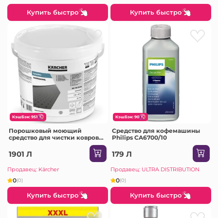
Купить быстро
Купить быстро
КэшБэк: 951
КэшБэк: 90
Порошковый моющий
Средство для кофемашины
средство для чистки ковров
Philips CA6700/10
CarpetPro RM 760 Classic, 10 кг
1901 Л
179 Л
Продавец: Kärcher
Продавец: ULTRA DISTRIBUTION
0
0
(0)
(0)
Купить быстро
Купить быстро