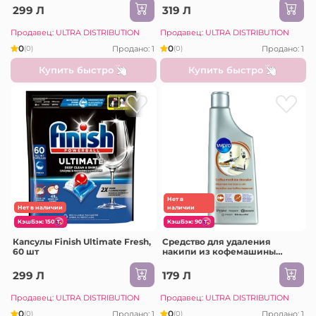
299 Л
319 Л
Продавец: ULTRA DISTRIBUTION
Продавец: ULTRA DISTRIBUTION
0
0
Продано: 1
Продано: 1
(0)
(0)
Купить быстро
Купить быстро
Нет в
Нет в наличии
наличии
КэшБэк: 150
КэшБэк: 90
Капсулы Finish Ultimate Fresh,
Средство для удаления
60 шт
накипи из кофемашины
Whirlpool Wpro, 250 мл
299 Л
179 Л
Продавец: ULTRA DISTRIBUTION
Продавец: ULTRA DISTRIBUTION
0
0
Продано: 1
Продано: 1
(0)
(0)