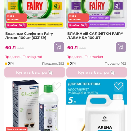
Нет в
Нет в
наличии
наличии
КэшБэк: 30
КэшБэк: 30
Влажные Салфетки Fairy
ВЛАЖНЫЕ САЛФЕТКИ FAIRY
Лимон 100шт (633139)
ЛАВАНДА 100ШТ
60 Л
60 Л
85Л
85Л
Продавец: TopMag.md
Продавец: Telemarket
0
0
Продано: 392
Продано: 162
(0)
(0)
Купить быстро
Купить быстро
Нет в наличии