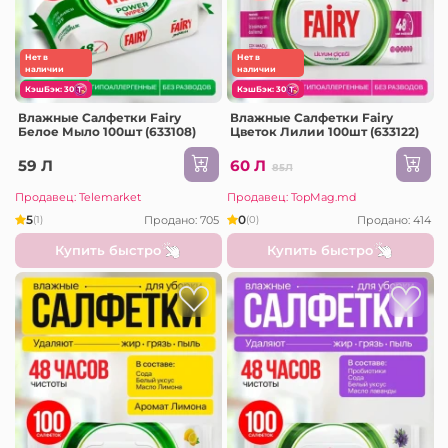
Нет в
Нет в
наличии
наличии
КэшБэк: 30
КэшБэк: 30
Влажные Салфетки Fairy
Влажные Салфетки Fairy
Белое Мыло 100шт (633108)
Цветок Лилии 100шт (633122)
59 Л
60 Л
85Л
Продавец: Telemarket
Продавец: TopMag.md
5
0
Продано: 705
Продано: 414
(1)
(0)
Купить быстро
Купить быстро