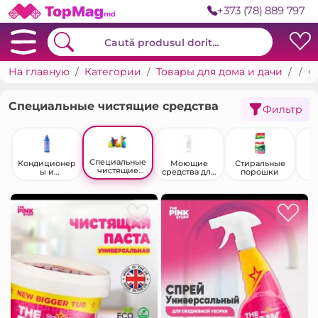
+373 (78) 889 797
На главную
Категории
Товары для дома и дачи
Быт
Специальные чистящие средства
Специальные чистящие средства
Фильтр
Специальные
Кондиционер
Моющие
Стиральные
чистящие
ы и
средства для
порошки
средства
ополаскивате
посуды
сре
ли для белья