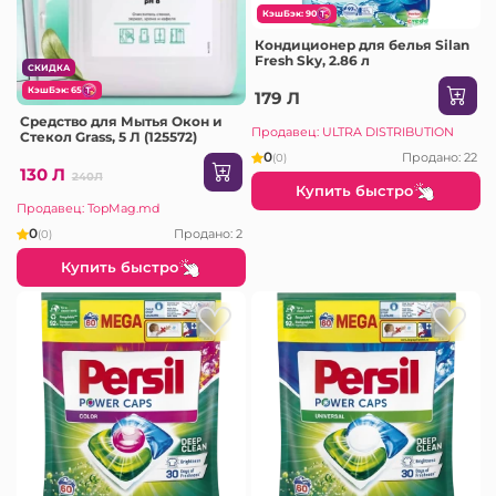
КэшБэк: 90
Кондиционер для белья Silan
Fresh Sky, 2.86 л
СКИДКА
КэшБэк: 65
179 Л
Средство для Мытья Окон и
Продавец: ULTRA DISTRIBUTION
Стекол Grass, 5 Л (125572)
0
Продано: 22
(0)
130 Л
240Л
Купить быстро
Продавец: TopMag.md
0
Продано: 2
(0)
Купить быстро