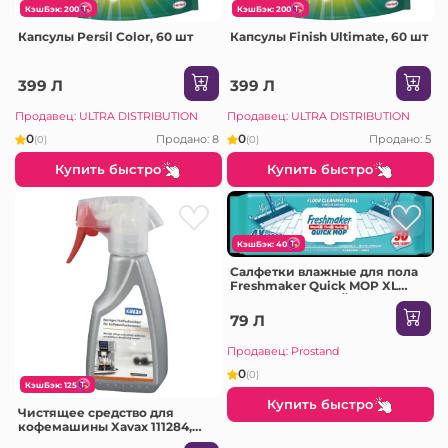
КэшБэк: 200
КэшБэк: 200
Капсулы Persil Color, 60 шт
Капсулы Finish Ultimate, 60 шт
399 Л
399 Л
Продавец: ULTRA DISTRIBUTION
Продавец: ULTRA DISTRIBUTION
0
0
Продано: 8
Продано: 5
(0)
(0)
Купить быстро
Купить быстро
КэшБэк: 40
Салфетки влажные для пола
Freshmaker Quick MOP XL
50шт С КРЫШКОЙ сода+уксус
79 Л
Продавец: Prostand
0
(0)
КэшБэк: 125
Купить быстро
Чистящее средство для
кофемашины Xavax 111284,
250 мл