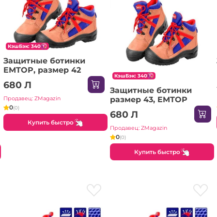
КэшБэк: 340
Защитные ботинки
EMTOP, размер 42
КэшБэк: 340
680 Л
Защитные ботинки
размер 43, EMTOP
Продавец: ZMagazin
0
(0)
680 Л
Купить быстро
Продавец: ZMagazin
0
(0)
Купить быстро