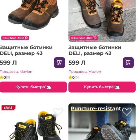
КэшБэк: 300
КэшБэк: 300
Защитные ботинки
Защитные ботинки
DELI, размер 43
DELI, размер 42
599 Л
599 Л
Продавец: Mavion
Продавец: Mavion
0
0
(0)
(0)
Купить быстро
Купить быстро