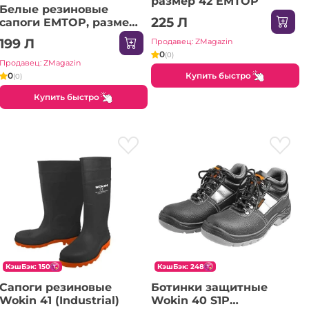
размер 42 EMTOP
Белые резиновые
225 Л
сапоги EMTOP, размер
45
199 Л
Продавец: ZMagazin
0
(0)
Продавец: ZMagazin
Купить быстро
0
(0)
Купить быстро
КэшБэк: 150
КэшБэк: 248
Сапоги резиновые
Ботинки защитные
Wokin 41 (Industrial)
Wokin 40 S1P