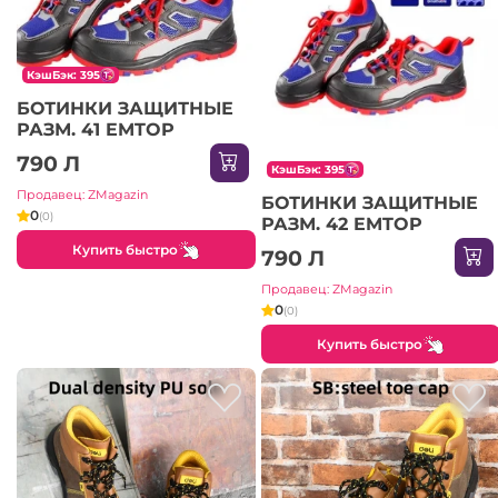
КэшБэк: 395
БОТИНКИ ЗАЩИТНЫЕ
РАЗМ. 41 EMTOP
790 Л
КэшБэк: 395
Продавец: ZMagazin
БОТИНКИ ЗАЩИТНЫЕ
0
(0)
РАЗМ. 42 EMTOP
Купить быстро
790 Л
Продавец: ZMagazin
0
(0)
Купить быстро