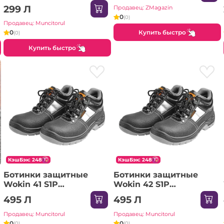
299 Л
Продавец: ZMagazin
0
(0)
Продавец: Muncitorul
Купить быстро
0
(0)
Купить быстро
КэшБэк: 248
КэшБэк: 248
Ботинки защитные
Ботинки защитные
Wokin 41 S1P
Wokin 42 S1P
(Промышленный)
(Промышленный)
495 Л
495 Л
Продавец: Muncitorul
Продавец: Muncitorul
0
0
(0)
(0)