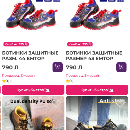
КэшБэк: 395
КэшБэк: 395
БОТИНКИ ЗАЩИТНЫЕ
БОТИНКИ ЗАЩИТНЫЕ
РАЗМ. 44 EMTOP
РАЗМЕР 43 EMTOP
790 Л
790 Л
Продавец: ZMagazin
Продавец: ZMagazin
0
0
(0)
(0)
Купить быстро
Купить быстро