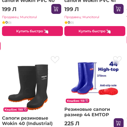
сапоги Wokin PVC 40
сапоги Wokin PVC 41
199 Л
199 Л
Продавец: Muncitorul
Продавец: Muncitorul
0
0
(0)
(0)
Купить быстро
Купить быстро
КэшБэк: 113
Резиновые сапоги
КэшБэк: 150
размер 44 EMTOP
Сапоги резиновые
225 Л
Wokin 40 (Industrial)