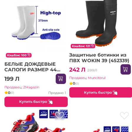
КэшБэк: 121
Защитные ботинки из
КэшБэк: 100
ПВХ WOKIN 39 (452339)
БЕЛЫЕ ДОЖДЕВЫЕ
242 Л
САПОГИ РАЗМЕР 44
299Л
EMTOP (БЕЛЫЕ)
199 Л
Продавец: Muncitorul
0
(0)
Продавец: ZMagazin
Купить быстро
0
Продано: 1
(0)
Купить быстро