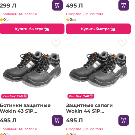
(Промышленный)
299 Л
495 Л
Продавец: Muncitorul
Продавец: Muncitorul
0
0
(0)
(0)
Купить быстро
Купить быстро
КэшБэк: 248
КэшБэк: 248
Ботинки защитные
Защитные сапоги
Wokin 43 S1P
Wokin 44 S1P
(Промышленный)
(Промышленный)
495 Л
495 Л
Продавец: Muncitorul
Продавец: Muncitorul
0
0
(0)
(0)