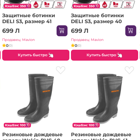
КэшБэк: 350
КэшБэк: 350
Защитные ботинки
Защитные ботинки
DELI S3, размер 41
DELI S3, размер 40
699 Л
699 Л
Продавец: Mavion
Продавец: Mavion
0
0
(0)
(0)
Купить быстро
Купить быстро
КэшБэк: 100
КэшБэк: 100
Резиновые дождевые
Резиновые дождевые