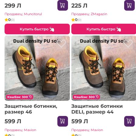
(Промышленные)
299 Л
225 Л
Продавец: Muncitorul
Продавец: ZMagazin
0
0
(0)
(0)
Купить быстро
Купить быстро
КэшБэк: 300
КэшБэк: 300
Защитные ботинки,
Защитные ботинки
размер 46
DELI, размер 44
599 Л
599 Л
Продавец: Mavion
Продавец: Mavion
0
0
(0)
(0)