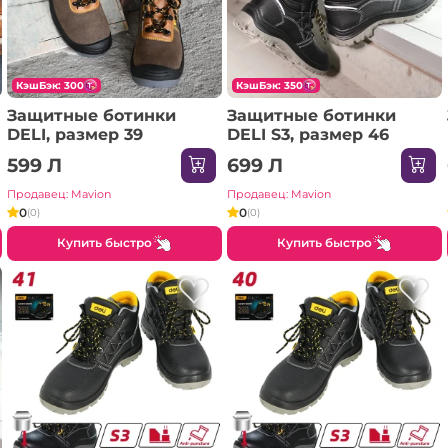
КэшБэк: 300
КэшБэк: 350
Защитные ботинки
Защитные ботинки
DELI, размер 39
DELI S3, размер 46
599 Л
699 Л
Продавец: Mavion
Продавец: Mavion
0
0
(0)
(0)
Купить быстро
Купить быстро