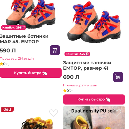
КэшБэк: 295
Защитные ботинки
MAR 45, EMTOP
590 Л
КэшБэк: 345
Продавец: ZMagazin
Защитные тапочки
0
(0)
EMTOP, размер 41
Купить быстро
690 Л
Продавец: ZMagazin
0
(0)
Купить быстро