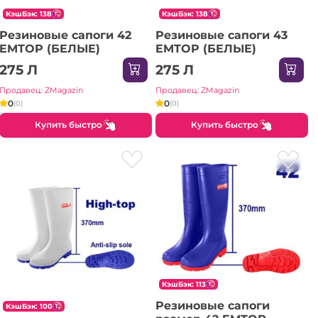
КэшБэк: 138
КэшБэк: 138
Резиновые сапоги 42
Резиновые сапоги 43
EMTOP (БЕЛЫЕ)
EMTOP (БЕЛЫЕ)
275 Л
275 Л
Продавец: ZMagazin
Продавец: ZMagazin
0
0
(0)
(0)
Купить быстро
Купить быстро
КэшБэк: 113
Резиновые сапоги
КэшБэк: 100