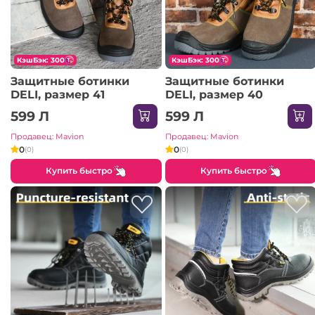
КэшБэк: 300
КэшБэк: 300
Защитные ботинки
Защитные ботинки
DELI, размер 41
DELI, размер 40
599 Л
599 Л
Продавец: Mavion
Продавец: Mavion
0
0
(0)
(0)
Купить быстро
Купить быстро