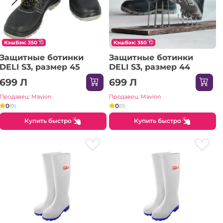
КэшБэк: 350
КэшБэк: 350
Защитные ботинки
Защитные ботинки
DELI S3, размер 45
DELI S3, размер 44
699 Л
699 Л
Продавец: Mavion
Продавец: Mavion
0
0
(0)
(0)
Купить быстро
Купить быстро