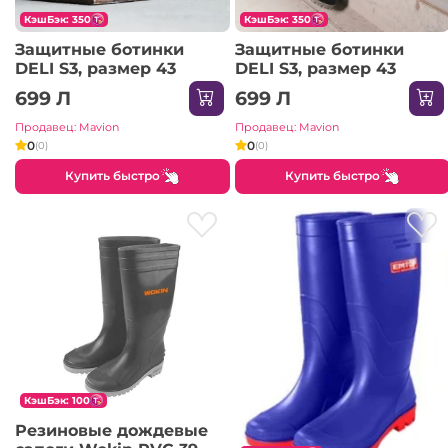
КэшБэк: 350
КэшБэк: 350
Защитные ботинки
Защитные ботинки
DELI S3, размер 43
DELI S3, размер 43
699 Л
699 Л
Продавец: Mavion
Продавец: Mavion
0
0
(0)
(0)
Купить быстро
Купить быстро
КэшБэк: 100
Резиновые дождевые