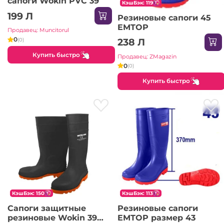
сапоги Wokin PVC 39
КэшБэк: 119
199 Л
Резиновые сапоги 45
EMTOP
Продавец: Muncitorul
0
(0)
238 Л
Купить быстро
Продавец: ZMagazin
0
(0)
Купить быстро
КэшБэк: 150
КэшБэк: 113
Сапоги защитные
Резиновые сапоги
резиновые Wokin 39
EMTOP размер 43