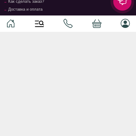
Как сделать заказ?
Доставка и оплата
Возврат и гарантия
Условия и положения
Контакты
Магазины
Категории
Категории
Домашние животные
Компоненты
Ваучер TopMag
Сетевое оборудование
Аудиотехника
Серверное оборудование
Наушники
Спальня
Смартфоны
Гостиная
Смарт часы
Кухня
Кнопочные телефоны
Зал
Умные очки
Детская комната
Программное обеспечение
Офис и кабинет