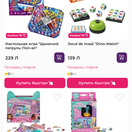
КэшБэк: 115
КэшБэк: 70
Настольная игра "Щенячий
Jocul de masă "Dino-Match"
патруль: Поп-ап"
229 Л
139 Л
Продавец: Magnat
Продавец: Magnat
0
0
(0)
(0)
Купить быстро
Купить быстро