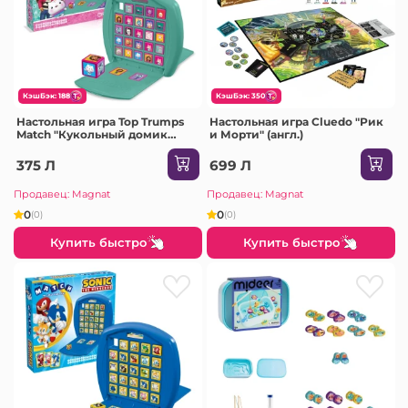
КэшБэк: 188
КэшБэк: 350
Настольная игра Top Trumps
Настольная игра Cluedo "Рик
Match "Кукольный домик
и Морти" (англ.)
Габби"
375 Л
699 Л
Продавец: Magnat
Продавец: Magnat
0
0
(0)
(0)
Купить быстро
Купить быстро