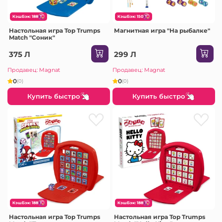
КэшБэк: 188
КэшБэк: 150
Настольная игра Top Trumps
Магнитная игра "На рыбалке"
Match "Соник"
375 Л
299 Л
Продавец: Magnat
Продавец: Magnat
0
0
(0)
(0)
Купить быстро
Купить быстро
КэшБэк: 188
КэшБэк: 188
Настольная игра Top Trumps
Настольная игра Top Trumps