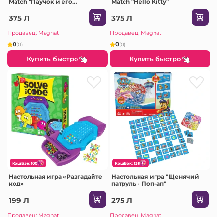
Match "Паучок и его
Match "Hello Kitty"
удивительные друзья"
375 Л
375 Л
Продавец: Magnat
Продавец: Magnat
0
0
(0)
(0)
Купить быстро
Купить быстро
КэшБэк: 100
КэшБэк: 138
Настольная игра «Разгадайте
Настольная игра "Щенячий
код»
патруль - Поп-ап"
199 Л
275 Л
Продавец: Magnat
Продавец: Magnat