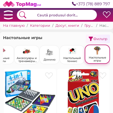
+373 (78) 889 797
На главную
Категории
Досуг, книги
Групповые игры
Настольные игры
Настольные игры
Фильтр
Настольные
альные
Аксессуары и
Настольный
Домино
игры
арты
тренажеры
теннис
для
спортивных
игр