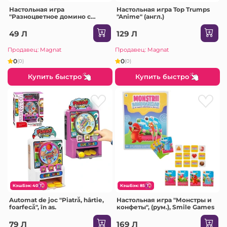
Настольная игра
Настольная игра Top Trumps
"Разноцветное домино с
"Anime" (англ.)
цифрами"
49 Л
129 Л
Продавец: Magnat
Продавец: Magnat
0
0
(0)
(0)
Купить быстро
Купить быстро
КэшБэк: 40
КэшБэк: 85
Automat de joc "Piatră, hârtie,
Настольная игра "Монстры и
foarfecă", în as.
конфеты", (рум.), Smile Games
79 Л
169 Л