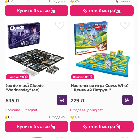
0
0
Продано: 1
Продано: 1
(0)
(0)
Купить быстро
Купить быстро
КэшБэк: 318
КэшБэк: 115
Joc de masă Cluedo
Настольная игра Guess Who?
"Wednesday" (en)
"Щенячий Патруль"
635 Л
229 Л
Продавец: Magnat
Продавец: Magnat
0
0
Продано: 1
(0)
(0)
Купить быстро
Купить быстро