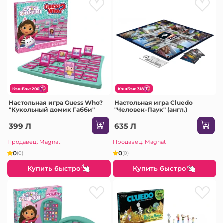
КэшБэк: 200
КэшБэк: 318
Настольная игра Guess Who?
Настольная игра Cluedo
"Кукольный домик Габби"
"Человек-Паук" (англ.)
399 Л
635 Л
Продавец: Magnat
Продавец: Magnat
0
0
(0)
(0)
Купить быстро
Купить быстро