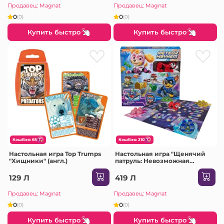
Продавец: Magnat
Продавец: Magnat
0
0
(0)
(0)
Купить быстро
Купить быстро
КэшБэк: 65
КэшБэк: 210
Настольная игра Top Trumps
Настольная игра "Щенячий
"Хищники" (англ.)
патруль: Невозможная
миссия"
129 Л
419 Л
Продавец: Magnat
Продавец: Magnat
0
0
(0)
(0)
Купить быстро
Купить быстро