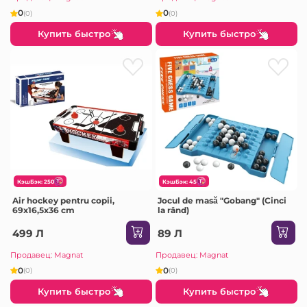
0
0
(0)
(0)
Купить быстро
Купить быстро
КэшБэк: 250
КэшБэк: 45
Air hockey pentru copii,
Jocul de masă "Gobang" (Cinci
69x16,5x36 cm
la rând)
499 Л
89 Л
Продавец: Magnat
Продавец: Magnat
0
0
(0)
(0)
Купить быстро
Купить быстро