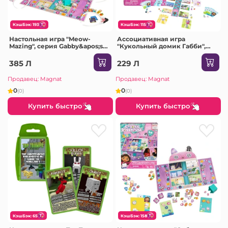
КэшБэк: 193
КэшБэк: 115
Настольная игра "Meow-
Ассоциативная игра
Mazing", серия Gabby&apos;s
"Кукольный домик Габби",
Dollhouse
серия "Gabby’s Dollhouse"
385 Л
229 Л
Продавец: Magnat
Продавец: Magnat
0
0
(0)
(0)
Купить быстро
Купить быстро
КэшБэк: 65
КэшБэк: 158