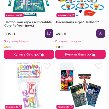
КэшБэк: 298
КэшБэк: 238
Настольная игра 2 в 1 Scrabble,
Настольная игра "Hedbanz"
Core Refresh (рум.)
595 Л
475 Л
Продавец: Magnat
Продавец: Magnat
0
0
(0)
(0)
Купить быстро
Купить быстро
КэшБэк: 25
КэшБэк: 65