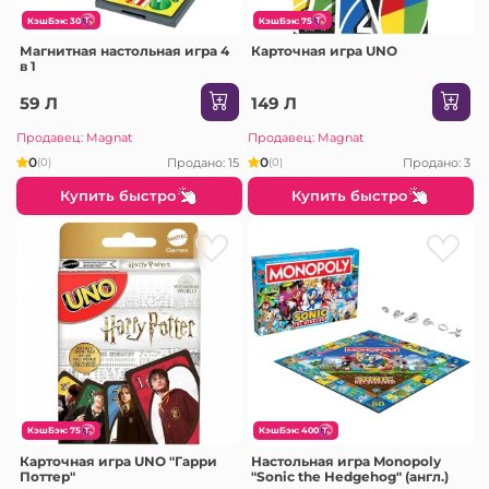
КэшБэк: 30
КэшБэк: 75
Магнитная настольная игра 4
Карточная игра UNO
в 1
59 Л
149 Л
Продавец: Magnat
Продавец: Magnat
0
0
Продано: 15
Продано: 3
(0)
(0)
Купить быстро
Купить быстро
КэшБэк: 75
КэшБэк: 400
Карточная игра UNO "Гарри
Настольная игра Monopoly
Поттер"
"Sonic the Hedgehog" (англ.)