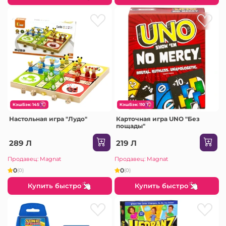
КэшБэк: 145
КэшБэк: 110
Настольная игра "Лудо"
Карточная игра UNO "Без
пощады"
289 Л
219 Л
Продавец: Magnat
Продавец: Magnat
0
0
(0)
(0)
Купить быстро
Купить быстро