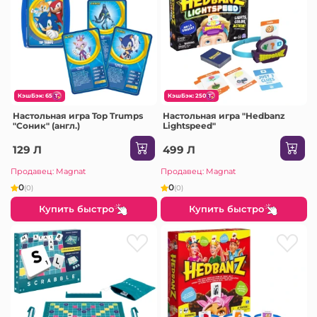
КэшБэк: 65
КэшБэк: 250
Настольная игра Top Trumps
Настольная игра "Hedbanz
"Соник" (англ.)
Lightspeed"
129 Л
499 Л
Продавец: Magnat
Продавец: Magnat
0
0
(0)
(0)
Купить быстро
Купить быстро