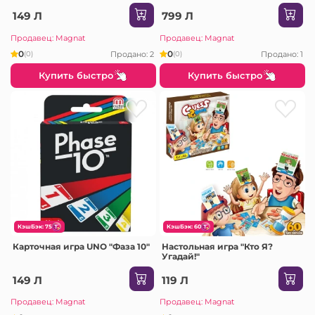
149 Л
799 Л
Продавец: Magnat
Продавец: Magnat
0
0
Продано: 2
Продано: 1
(0)
(0)
Купить быстро
Купить быстро
КэшБэк: 75
КэшБэк: 60
Карточная игра UNO "Фаза 10"
Настольная игра "Кто Я?
Угадай!"
149 Л
119 Л
Продавец: Magnat
Продавец: Magnat