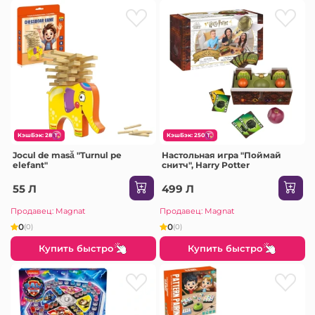
КэшБэк: 28
КэшБэк: 250
Jocul de masă "Turnul pe
Настольная игра "Поймай
elefant"
снитч", Harry Potter
55 Л
499 Л
Продавец: Magnat
Продавец: Magnat
0
0
(0)
(0)
Купить быстро
Купить быстро