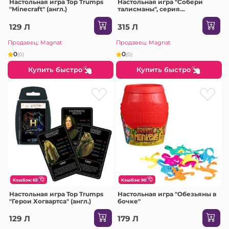
Настольная игра Top Trumps
Настольная игра "Собери
"Minecraft" (англ.)
талисманы", серия
Gabby&apos;s Dollhouse
129 Л
315 Л
Продавец: Magnat
Продавец: Magnat
0
0
(0)
(0)
Купить быстро
Купить быстро
КэшБэк: 65
КэшБэк: 90
Настольная игра Top Trumps
Настольная игра "Обезьяны в
"Герои Хогвартса" (англ.)
бочке"
129 Л
179 Л