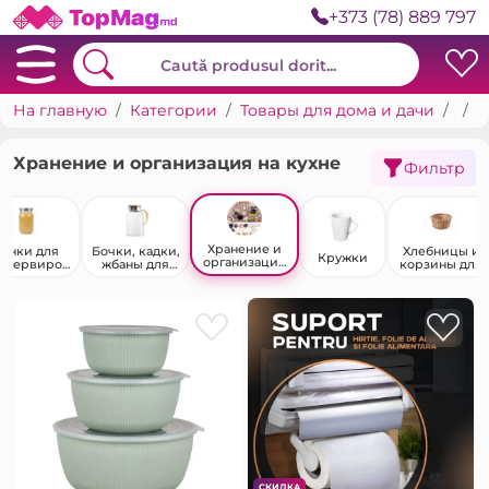
+373 (78) 889 797
На главную
Категории
Товары для дома и дачи
Пос
Х
Хранение и организация на кухне
Фильтр
Хранение и
Банки для
Бочки, кадки,
Хлебницы и
Кружки
организация
нсервиров
жбаны для
корзины для
на кухне
ания
продуктов
хлеба
СКИДКА