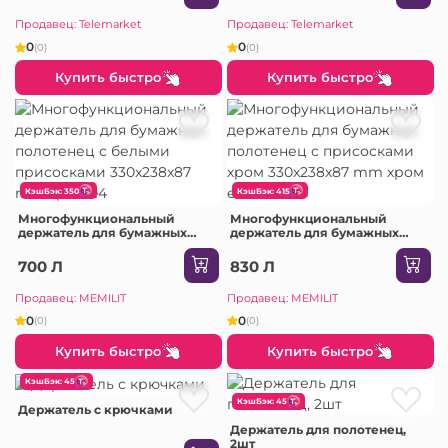
Продавец: Telemarket
Продавец: Telemarket
0
0
(0)
(0)
Купить быстро
Купить быстро
КэшБэк: 350
КэшБэк: 415
Многофункциональный
Многофункциональный
держатель для бумажных
держатель для бумажных
полотенец с белыми
полотенец с присосками
присосками 330x238x87 mm
хром 330x238x87 mm хром E
700 Л
830 Л
хром E4
Продавец: MEMILIT
Продавец: MEMILIT
0
0
(0)
(0)
Купить быстро
Купить быстро
КэшБэк: 45
КэшБэк: 45
Держатель с крючками
Держатель для полотенец,
2шт