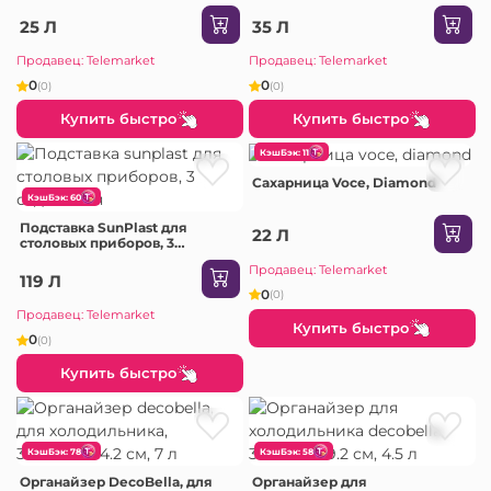
25 Л
35 Л
Продавец: Telemarket
Продавец: Telemarket
0
0
(0)
(0)
Купить быстро
Купить быстро
КэшБэк: 11
Сахарница Voce, Diamond
КэшБэк: 60
Подставка SunPlast для
22 Л
столовых приборов, 3
отделения
Продавец: Telemarket
119 Л
0
(0)
Продавец: Telemarket
Купить быстро
0
(0)
Купить быстро
КэшБэк: 78
КэшБэк: 58
Органайзер DecoBella, для
Органайзер для