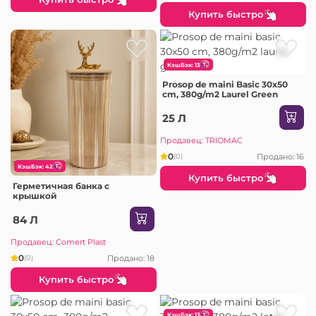
Купить быстро
КэшБэк: 13
Prosop de maini Basic 30x50
cm, 380g/m2 Laurel Green
25 Л
Продавец: TRIOMAC
0
Продано: 16
(0)
КэшБэк: 42
Купить быстро
Герметичная банка с
крышкой
84 Л
Продавец: Comert Plast
0
Продано: 18
(0)
Купить быстро
КэшБэк: 13