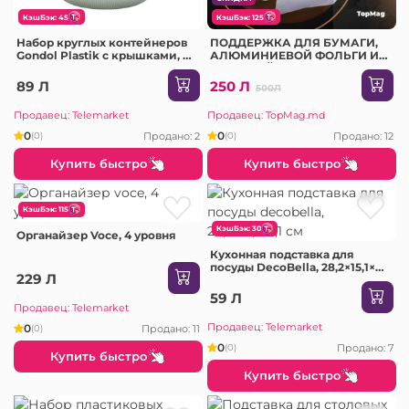
КэшБэк: 45
КэшБэк: 125
Набор круглых контейнеров
ПОДДЕРЖКА ДЛЯ БУМАГИ,
Gondol Plastik с крышками, 3
АЛЮМИНИЕВОЙ ФОЛЬГИ И
шт.
ПИЩЕВОЙ ФОЛЬГИ
89 Л
250 Л
500Л
Продавец: Telemarket
Продавец: TopMag.md
0
0
Продано: 2
Продано: 12
(0)
(0)
Купить быстро
Купить быстро
КэшБэк: 115
КэшБэк: 30
Органайзер Voce, 4 уровня
Кухонная подставка для
посуды DecoBella, 28,2×15,1×9,1
229 Л
см
59 Л
Продавец: Telemarket
Продавец: Telemarket
0
Продано: 11
(0)
0
Продано: 7
(0)
Купить быстро
Купить быстро