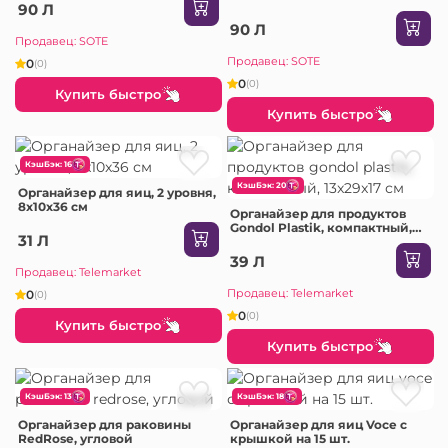
90 Л
90 Л
Продавец: SOTE
Продавец: SOTE
0
(0)
0
(0)
Купить быстро
Купить быстро
КэшБэк: 16
КэшБэк: 20
Органайзер для яиц, 2 уровня,
8x10x36 см
Органайзер для продуктов
Gondol Plastik, компактный,
31 Л
13x29x17 см
39 Л
Продавец: Telemarket
Продавец: Telemarket
0
(0)
0
(0)
Купить быстро
Купить быстро
КэшБэк: 13
КэшБэк: 18
Органайзер для раковины
Органайзер для яиц Voce с
RedRose, угловой
крышкой на 15 шт.