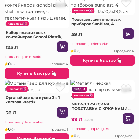
КэшБэк: 30
Подставка для столовых
приборов SunPlast, 4
КэшБэк: 63
отделений, 15х10,5х19,5 см
Набор пластиковых
59 Л
контейнеров Gondol Plastik,
SHELL, квадратные, с
Продавец: Telemarket
герметичными крышками, 3
125 Л
шт
0
Продано: 4
(0)
Продавец: Telemarket
Купить быстро
0
Продано: 4
(0)
Купить быстро
КэшБэк: 18
СКИДКА
КэшБэк: 50
Органайзер для кухни 3 в 1
Zambak Plastik
МЕТАЛЛИЧЕСКАЯ
ПОДСТАВКА С КРЮЧКАМИ
36 Л
ДЛЯ КУХНИ
99 Л
240Л
Продавец: Telemarket
Продавец: TopMag.md
0
Продано: 1
(0)
0
Продано: 1
(0)
Купить быстро