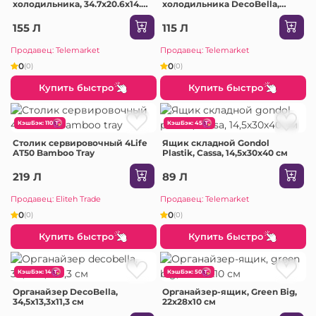
холодильника, 34.7х20.6х14.2
холодильника DecoBella,
см, 7 л
34.7x20.6x9.2 см, 4.5 л
155 Л
115 Л
Продавец: Telemarket
Продавец: Telemarket
0
0
(0)
(0)
Купить быстро
Купить быстро
КэшБэк: 110
КэшБэк: 45
Столик сервировочный 4Life
Ящик складной Gondol
AT50 Bamboo Tray
Plastik, Cassa, 14,5x30x40 cм
219 Л
89 Л
Продавец: Eliteh Trade
Продавец: Telemarket
0
0
(0)
(0)
Купить быстро
Купить быстро
КэшБэк: 14
КэшБэк: 50
Органайзер DecoBella,
Органайзер-ящик, Green Big,
34,5x13,3x11,3 см
22х28х10 см