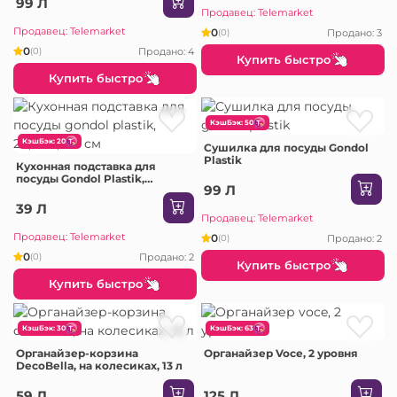
99 Л
Продавец: Telemarket
Продавец: Telemarket
0
Продано: 3
(0)
0
Продано: 4
(0)
Купить быстро
Купить быстро
КэшБэк: 50
КэшБэк: 20
Сушилка для посуды Gondol
Plastik
Кухонная подставка для
посуды Gondol Plastik,
99 Л
29,5×13,5×5 см
39 Л
Продавец: Telemarket
Продавец: Telemarket
0
Продано: 2
(0)
0
Продано: 2
(0)
Купить быстро
Купить быстро
КэшБэк: 30
КэшБэк: 63
Органайзер-корзина
Органайзер Voce, 2 уровня
DecoBella, на колесиках, 13 л
59 Л
125 Л