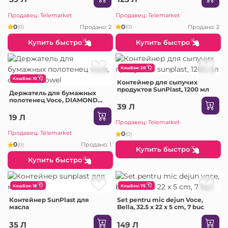
Продавец: Telemarket
Продавец: Telemarket
0
0
Продано: 2
Продано: 2
(0)
(0)
Купить быстро
Купить быстро
КэшБэк: 20
КэшБэк: 10
Контейнер для сыпучих
продуктов SunPlast, 1200 мл
Держатель для бумажных
полотенец Voce, DIAMOND
39 Л
TOWEL
19 Л
Продавец: Telemarket
Продавец: Telemarket
0
(0)
0
Продано: 1
(0)
Купить быстро
Купить быстро
КэшБэк: 18
КэшБэк: 75
Контейнер SunPlast для
Set pentru mic dejun Voce,
масла
Bella, 32.5 х 22 х 5 сm, 7 buc
35 Л
149 Л