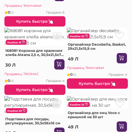
Продавец: Telemarket
0
Продано: 6
(0)
Купить быстро
КэшБэк: 25
КэшБэк: 15
Органайзер Decobella, Basket,
29х21,5х15,9 см
168081 Корзина для хранения
хлеба Aleana 2,5 л, 30,5x21,5x7,5
49 Л
см
30 Л
Продавец: Telemarket
Продавец: TRIOMAC
0
Продано: 4
(0)
0
Продано: 4
(0)
Купить быстро
Купить быстро
КэшБэк: 25
КэшБэк: 50
Органайзер для яиц Voce с
крышкой на 30 шт
Подставка для посуды,
регулируемая, 30,5х56х16 см
49 Л