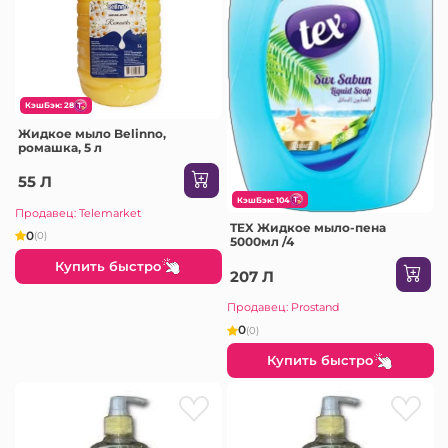
КэшБэк: 28
Жидкое мыло Belinno,
ромашка, 5 л
55 Л
КэшБэк: 104
Продавец: Telemarket
TEX Жидкое мыло-пена
0
(0)
5000мл /4
Купить быстро
207 Л
Продавец: Prostand
0
(0)
Купить быстро