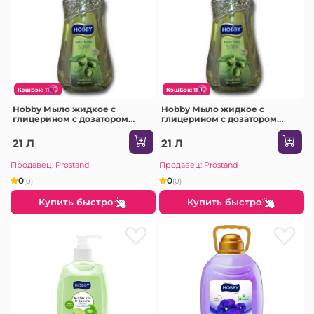
КэшБэк: 11
КэшБэк: 11
Hobby Мыло жидкое с
Hobby Мыло жидкое с
глицерином с дозатором
глицерином с дозатором
400мл /24 (Lavender
400мл /24 (Olive Oil Natural
/FT160400EU)
/FT150400LF)
21 Л
21 Л
Продавец: Prostand
Продавец: Prostand
0
0
(0)
(0)
Купить быстро
Купить быстро