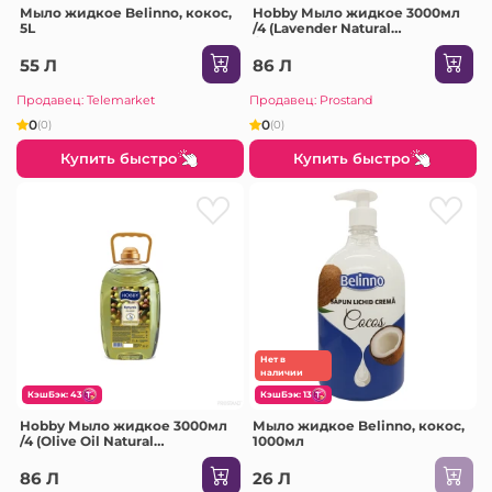
Мыло жидкое Belinno, кокос,
Hobby Мыло жидкое 3000мл
5L
/4 (Lavender Natural
/FT16030HRE)
55 Л
86 Л
Продавец: Telemarket
Продавец: Prostand
0
0
(0)
(0)
Купить быстро
Купить быстро
Нет в
наличии
КэшБэк: 43
КэшБэк: 13
Hobby Мыло жидкое 3000мл
Мыло жидкое Belinno, кокос,
/4 (Olive Oil Natural
1000мл
/FT15030HRE)
86 Л
26 Л