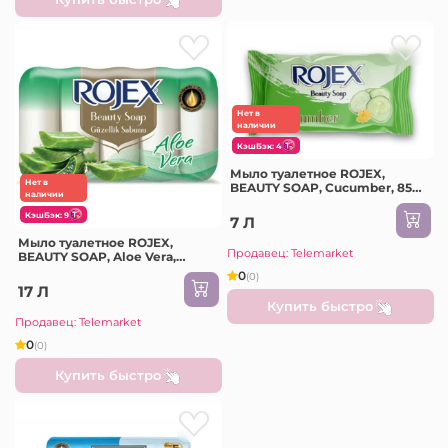
Нет в
наличии
КэшБэк: 4
Мыло туалетное ROJEX,
Нет в
BEAUTY SOAP, Cucumber, 85
наличии
гр
КэшБэк: 9
7 Л
Мыло туалетное ROJEX,
Продавец: Telemarket
BEAUTY SOAP, Aloe Vera,
набор 5 шт, 55 гр
0
(0)
17 Л
Купить быстро
Продавец: Telemarket
0
(0)
Купить быстро