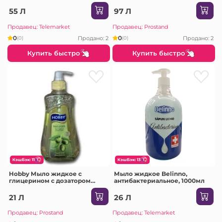
3000мл /4 (Lotus Flower-
Glicerin /FT13430HRE)
55 Л
97 Л
Продавец: Telemarket
Продавец: Prostand
0
0
Продано: 2
Продано: 2
(0)
(0)
Купить быстро
Купить быстро
КэшБэк: 11
КэшБэк: 13
Hobby Мыло жидкое с
Мыло жидкое Belinno,
глицерином с дозатором
антибактериальное, 1000мл
400мл /24 (Rose /FT159400EU)
21 Л
26 Л
Продавец: Prostand
Продавец: Telemarket