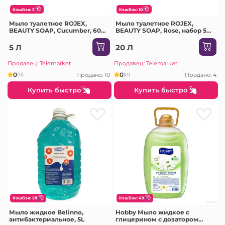
КэшБэк: 3
КэшБэк: 10
Мыло туалетное ROJEX,
Мыло туалетное ROJEX,
BEAUTY SOAP, Cucumber, 60
BEAUTY SOAP, Rose, набор 5
гр
шт, 55 гр
5 Л
20 Л
Продавец: Telemarket
Продавец: Telemarket
0
0
Продано: 10
Продано: 4
(0)
(0)
Купить быстро
Купить быстро
КэшБэк: 28
КэшБэк: 49
Мыло жидкое Belinno,
Hobby Мыло жидкое с
антибактериальное, 5L
глицерином с дозатором