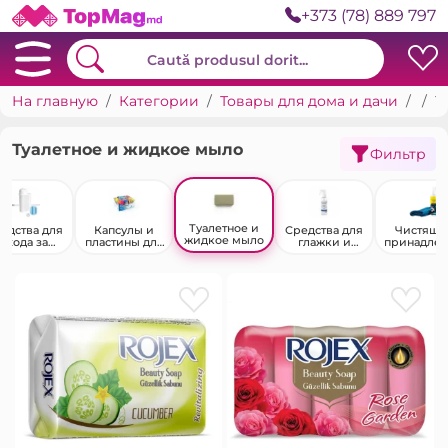
+373 (78) 889 797
На главную
Категории
Товары для дома и дачи
Быт
Туалетное и жидкое мыло
Туалетное и жидкое мыло
Фильтр
Туалетное и
едства для
Капсулы и
Средства для
Чистящи
жидкое мыло
ухода за
пластины для
глажки и
принадле
бытовой
стирки
антистатики
сти для
техникой
компьюте
й техник