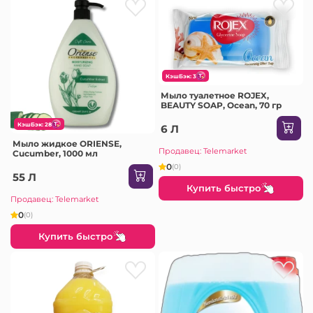
КэшБэк: 3
Мыло туалетное ROJEX,
BEAUTY SOAP, Ocean, 70 гр
КэшБэк: 28
6 Л
Мыло жидкое ORIENSE,
Продавец: Telemarket
Cucumber, 1000 мл
0
(0)
55 Л
Купить быстро
Продавец: Telemarket
0
(0)
Купить быстро