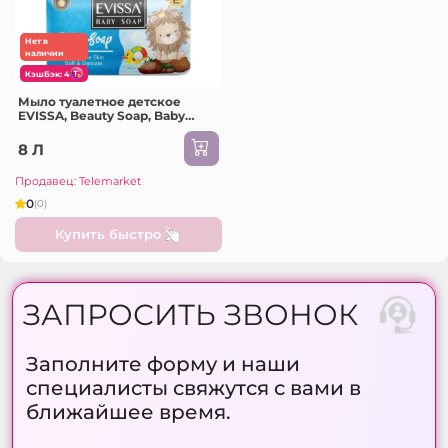
Нет в
наличии
КэшБэк: 4
Мыло туалетное детское
EVISSA, Beauty Soap, Baby
Blue, 90 г
8 Л
Продавец: Telemarket
0
(0)
Купить быстро
ЗАПРОСИТЬ ЗВОНОК
Заполните форму и наши
специалисты свяжутся с вами в
ближайшее время.