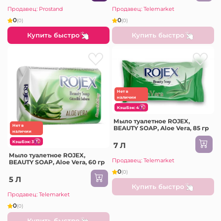
Продавец: Prostand
Продавец: Telemarket
0
0
(0)
(0)
Купить быстро
Купить быстро
Нет в
наличии
КэшБэк: 4
Мыло туалетное ROJEX,
Нет в
BEAUTY SOAP, Aloe Vera, 85 гр
наличии
КэшБэк: 3
7 Л
Мыло туалетное ROJEX,
Продавец: Telemarket
BEAUTY SOAP, Aloe Vera, 60 гр
0
(0)
5 Л
Купить быстро
Продавец: Telemarket
0
(0)
Купить быстро