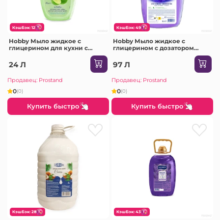
КэшБэк: 12
КэшБэк: 49
Hobby Мыло жидкое с
Hobby Мыло жидкое с
глицерином для кухни с
глицерином с дозатором
дозатором 400мл FT340400
3000мл /4 (Flower-Romantic
/12
Glicerin /FT13330HRE)
24 Л
97 Л
Продавец: Prostand
Продавец: Prostand
0
0
(0)
(0)
Купить быстро
Купить быстро
КэшБэк: 28
КэшБэк: 43