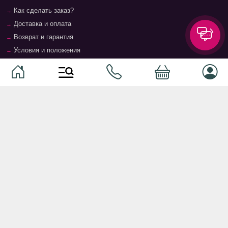
Как сделать заказ?
Доставка и оплата
Возврат и гарантия
Условия и положения
Контакты
Магазины
Категории
Категории
Домашние животные
Компоненты
Ваучер TopMag
Сетевое оборудование
Аудиотехника
Серверное оборудование
Наушники
Спальня
Смартфоны
Гостиная
Смарт часы
Кухня
Кнопочные телефоны
Зал
Умные очки
Детская комната