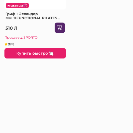
КэшБэк: 255
Гриф + Эспандер
MULTIFUNCTIONAL PILATES
DC30 HMS
510 Л
Продавец: SPORTO
0
(0)
Купить быстро