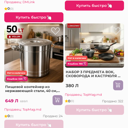
Продавец: DMLink
Купить быстро
0
(0)
Купить быстро
Нет в наличии
КэшБэк: 190
НАБОР 3 ПРЕДМЕТА ВОК,
Нет в наличии
СКОВОРОДА И КАСТРЮЛЯ С
КэшБэк: 325
КРЫШКОЙ
380 Л
Пищевой контейнер из
нержавеющей стали, 40 см,
Продавец: TopMag.md
50 л (D237-797)
649 Л
0
Продано: 322
(0)
689Л
Купить быстро
Продавец: TopMag.md
0
Продано: 24
(0)
Купить быстро