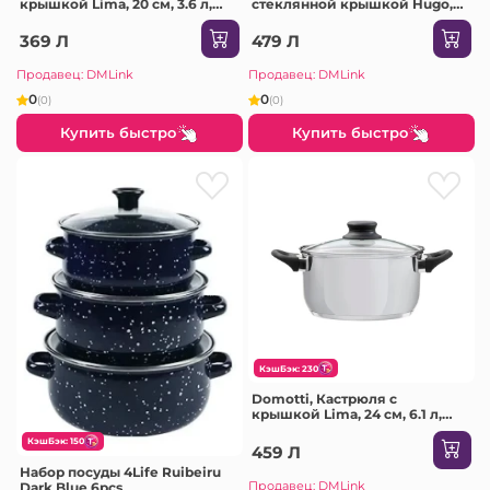
крышкой Lima, 20 см, 3.6 л,
стеклянной крышкой Hugo,
нержавеющая сталь,
20 см, 3 л, нержавеющая сталь
закаленное стекло
Sodolime
369 Л
479 Л
Продавец: DMLink
Продавец: DMLink
0
0
(0)
(0)
Купить быстро
Купить быстро
КэшБэк: 230
Domotti, Кастрюля с
крышкой Lima, 24 см, 6.1 л,
нержавеющая сталь,
КэшБэк: 150
закаленное стекло
459 Л
Набор посуды 4Life Ruibeiru
Продавец: DMLink
Dark Blue 6pcs