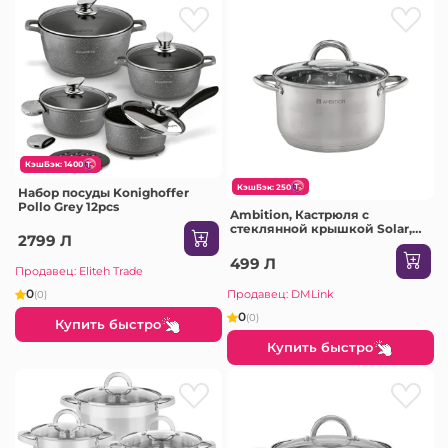
КэшБэк: 1400
КэшБэк: 250
Набор посуды Konighoffer
Pollo Grey 12pcs
Ambition, Кастрюля с
стеклянной крышкой Solar,
2799 Л
22 см, нержавеющая сталь
499 Л
Продавец: Eliteh Trade
0
Продавец: DMLink
(0)
0
(0)
Купить быстро
Купить быстро