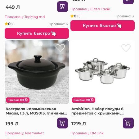
449 Л
Продавец: Eliteh Trade
0
Продано: 3
(0)
Продавец: TopMag.md
0
Продано: 6
(0)
Купить быстро
Купить быстро
КэшБэк: 100
КэшБэк: 610
Кастрюля керамическая
Ambition, Набор посуды 8
Magus, 1.3 л, MGS015, Глиняный
предметов с крышками,
горшок для запекания
Berry, нержавеющая сталь,
объемом 1.3 л. Подходит для
закаленное стекло
199 Л
1219 Л
запекания мяса, овощей,
фруктов и других продуктов в
Продавец: Telemarket
Продавец: DMLink
газовых, электрических