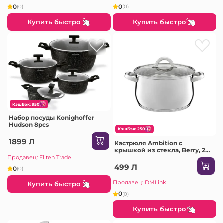
0
0
(0)
(0)
Купить быстро
Купить быстро
КэшБэк: 950
Набор посуды Konighoffer
Hudson 8pcs
КэшБэк: 250
1899 Л
Кастрюля Ambition с
крышкой из стекла, Berry, 24
см, 8.5 л, нержавеющая сталь,
Продавец: Eliteh Trade
закаленное стекло
499 Л
0
(0)
Продавец: DMLink
Купить быстро
0
(0)
Купить быстро