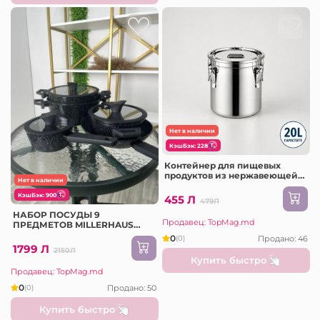
Нет в наличии
КэшБэк: 228
Контейнер для пищевых
продуктов из нержавеющей
Нет в наличии
стали, 20 л / 8 626-1
КэшБэк: 900
455 Л
479Л
НАБОР ПОСУДЫ 9
Продавец: TopMag.md
ПРЕДМЕТОВ MILLERHAUS
(MH-2003)
0
Продано: 46
(0)
1799 Л
2150Л
Купить быстро
Продавец: TopMag.md
0
Продано: 50
(0)
Купить быстро