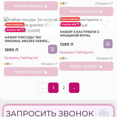
0
Продано: 17
(0)
Купить быстро
Купить быстро
Нет в наличии
КэшБэк: 650
Нет в наличии
КэшБэк: 950
НАБОР 3 КАСТРЮЛИ С
КРЫШКОЙ ROYAL
НАБОР ПОСУДЫ "JIO
ORIGINAL MELEES SERIES
1299 Л
GRANITE" (7 ПРЕДМЕТОВ)
(Cs100)
1899 Л
Продавец: TopMag.md
Продавец: TopMag.md
0
Продано: 6
(0)
0
Продано: 7
(0)
Купить быстро
Купить быстро
←
1
2
→
ЗАПРОСИТЬ ЗВОНОК