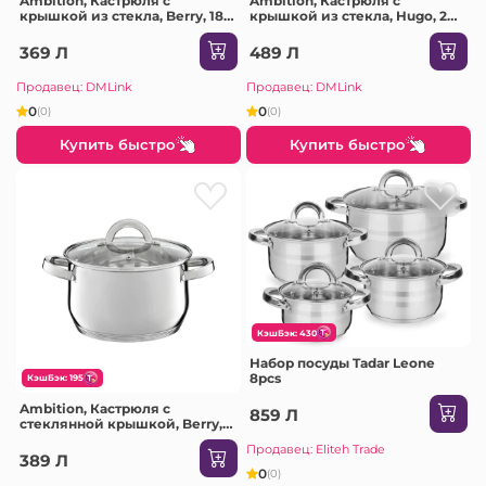
Ambition, Кастрюля с
Ambition, Кастрюля с
крышкой из стекла, Berry, 18
крышкой из стекла, Hugo, 22
см, нержавеющая сталь,
см, 3.5 л, нержавеющая сталь,
закаленное стекло
термостойкое стекло
369 Л
489 Л
Продавец: DMLink
Продавец: DMLink
0
0
(0)
(0)
Купить быстро
Купить быстро
КэшБэк: 430
Набор посуды Tadar Leone
8pcs
КэшБэк: 195
Ambition, Кастрюля с
859 Л
стеклянной крышкой, Berry,
20 см, 3.5 л, нержавеющая
Продавец: Eliteh Trade
сталь, закаленное стекло
389 Л
0
(0)