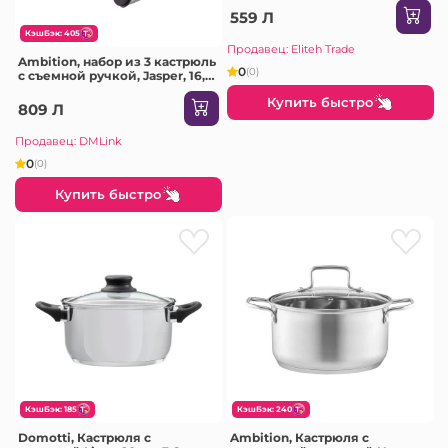
559 Л
КэшБэк: 405
Продавец: Eliteh Trade
Ambition, набор из 3 кастрюль
0
(0)
с съемной ручкой, Jasper, 16,
18, 20 см, алюминий
Купить быстро
809 Л
Продавец: DMLink
0
(0)
Купить быстро
КэшБэк: 185
КэшБэк: 240
Domotti, Кастрюля с
Ambition, Кастрюля с