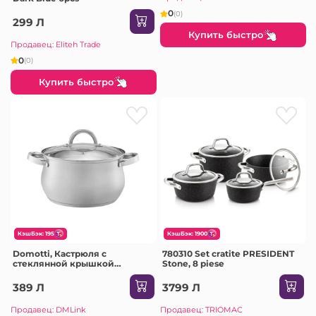
0
(0)
299 Л
Купить быстро
Продавец: Eliteh Trade
0
(0)
Купить быстро
КэшБэк: 195
КэшБэк: 1900
Domotti, Кастрюля с
780310 Set cratite PRESIDENT
стеклянной крышкой
Stone, 8 piese
Domingo, 20 см, 4 л,
нержавеющая сталь
389 Л
3799 Л
Продавец: DMLink
Продавец: TRIOMAC