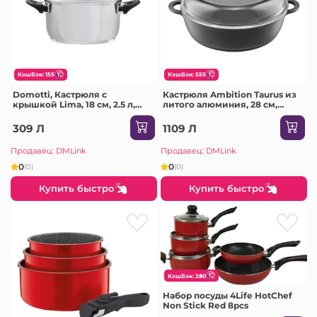
КэшБэк: 155
КэшБэк: 555
Domotti, Кастрюля с
Кастрюля Ambition Taurus из
крышкой Lima, 18 см, 2.5 л,
литого алюминия, 28 см,
нержавеющая сталь,
покрытие Platinum Plus,
закаленное стекло
ароматический регулятор,
309 Л
1109 Л
литой алюминий,
жаропрочное стекло,
Продавец: DMLink
Продавец: DMLink
нержавеющая сталь
0
0
(0)
(0)
Купить быстро
Купить быстро
КэшБэк: 280
Набор посуды 4Life HotChef
Non Stick Red 8pcs