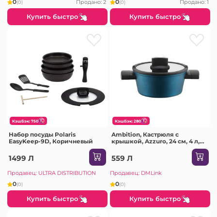
духовых шкафах
0
0
Продано: 2
Продано: 1
(0)
(0)
индукционных плитах. А так
же для разогрева и
Купить быстро
Купить быстро
приготовления пищи в
микроволновых печках.
Главная особенность данного
горшка является то, что его
так же можно использовать
на открытом огне. Глиняная
посуда идеально подходит
для хранения продуктов.
КэшБэк: 750
КэшБэк: 280
Набор посуды Polaris
Ambition, Кастрюля с
EasyKeep-9D, Коричневый
крышкой, Azzuro, 24 см, 4 л,
Qualum Basic покрытие,
алюминий, стекло
1499 Л
559 Л
Продавец: ULTRA DISTRIBUTION
Продавец: DMLink
0
0
(0)
(0)
Купить быстро
Купить быстро