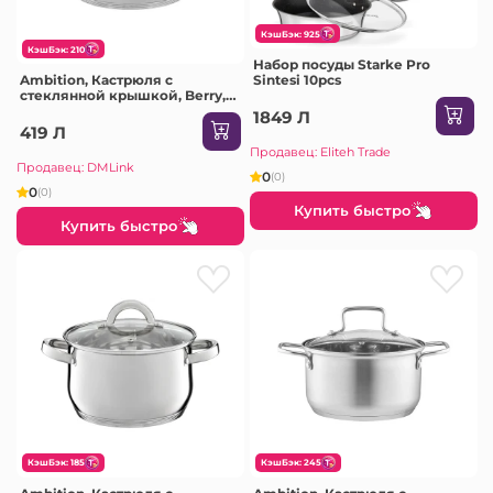
КэшБэк: 925
КэшБэк: 210
Набор посуды Starke Pro
Ambition, Кастрюля с
Sintesi 10pcs
стеклянной крышкой, Berry,
22 см, 4.8 л, нержавеющая
1849 Л
сталь, закаленное стекло
419 Л
Продавец: Eliteh Trade
Продавец: DMLink
0
(0)
0
(0)
Купить быстро
Купить быстро
КэшБэк: 185
КэшБэк: 245