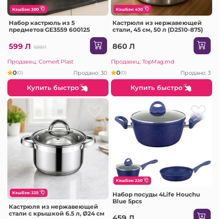
КэшБэк: 300
КэшБэк: 430
Набор кастрюль из 5
Кастрюля из нержавеющей
предметов GE3559 600125
стали, 45 см, 50 л (D2510-875)
599 Л
860 Л
699Л
Продавец: Comert Plast
Продавец: TopMag.md
0
0
Продано: 30
Продано: 3
(0)
(0)
Купить быстро
Купить быстро
КэшБэк: 230
КэшБэк: 225
Набор посуды 4Life Houchu
Blue 5pcs
Кастрюля из нержавеющей
стали с крышкой 6.5 л, Ø24 см
459 Л