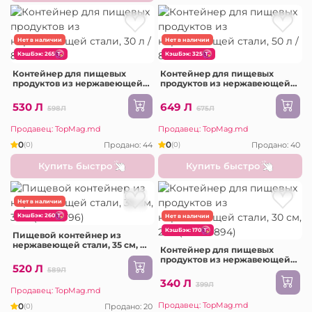
Нет в наличии
Нет в наличии
КэшБэк: 265
КэшБэк: 325
Контейнер для пищевых
Контейнер для пищевых
продуктов из нержавеющей
продуктов из нержавеющей
стали, 30 л / 8 626-1
стали, 50 л / 8 626-1
530 Л
649 Л
598Л
675Л
Продавец: TopMag.md
Продавец: TopMag.md
0
0
Продано: 44
Продано: 40
(0)
(0)
Купить быстро
Купить быстро
Нет в наличии
КэшБэк: 260
Нет в наличии
КэшБэк: 170
Пищевой контейнер из
нержавеющей стали, 35 см, 33
Контейнер для пищевых
л (D237-796)
продуктов из нержавеющей
520 Л
стали, 30 см, 20л (D2410-894)
589Л
340 Л
399Л
Продавец: TopMag.md
Продавец: TopMag.md
0
Продано: 20
(0)