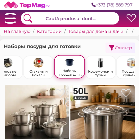
+373 (78) 889 797
На главную
Категории
Товары для дома и дачи
Пос
Н
Наборы посуды для готовки
Фильтр
Наборы
Столовые
Стаканы и
Кофемолки и
Посуда д
посуды для
приборы
бокалы
турки
хранени
готовки
продукто