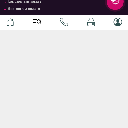
Как сделать заказ?
Доставка и оплата
Возврат и гарантия
Условия и положения
Контакты
Магазины
Категории
Категории
Домашние животные
Компоненты
Ваучер TopMag
Сетевое оборудование
Аудиотехника
Серверное оборудование
Наушники
Спальня
Смартфоны
Гостиная
Смарт часы
Кухня
Кнопочные телефоны
Зал
Умные очки
Детская комната
Программное обеспечение
Офис и кабинет