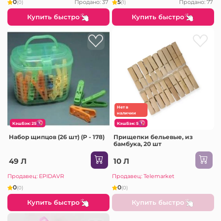
0
5
Продано: 37
Продано: 77
(0)
(1)
Купить быстро
Купить быстро
Нет в
наличии
КэшБэк: 25
КэшБэк: 5
Набор щипцов (26 шт) (P - 178)
Прищепки бельевые, из
бамбука, 20 шт
49 Л
10 Л
Продавец: EPIDAVR
Продавец: Telemarket
0
0
(0)
(0)
Купить быстро
Купить быстро