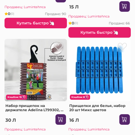
15 Л
Продавец: Lumintehnca
0
Продано: 90
(0)
Продавец: Lumintehnca
Купить быстро
0
Продано: 66
(0)
Купить быстро
КэшБэк: 15
КэшБэк: 8
Набор прищепок на
Прищепки для белья, набор
держателе Adelina LT99302, 30
20 шт Микс цветов
шт
30 Л
16 Л
Продавец: Lumintehnca
Продавец: Lumintehnca