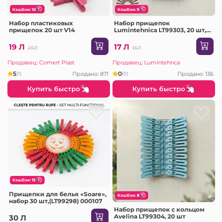
КэшБэк: 10
КэшБэк: 9
Набор пластиковых
Набор прищепок
прищепок 20 шт V14
Lumintehnica LT99303, 20 шт, с
металлической пружиной
19 Л
17 Л
25Л
15Л
Продавец: Comert Plast
Продавец: Lumintehnca
5
0
Продано: 871
Продано: 136
(1)
(0)
Купить быстро
Купить быстро
КэшБэк: 15
Прищепки для белья «Soare»,
КэшБэк: 8
набор 30 шт,(LT99298) 000107
Набор прищепок с кольцом
Avelina LT99304, 20 шт
30 Л