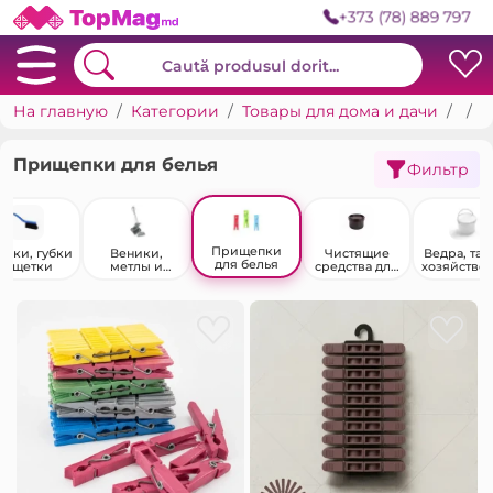
+373 (78) 889 797
На главную
Категории
Товары для дома и дачи
Тов
П
Прищепки для белья
Фильтр
Прищепки
япки, губки
Веники,
Чистящие
Ведра, таз
для белья
и щетки
метлы и
средства для
хозяйстве
совки
обуви
е кувши