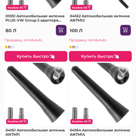
КэшБэк: 40
КэшБэк: 50
01051 Aвтомобильная антенна
04162 Aвтомобильная антенна
PLUS-VW Group 2 адаптора
ANTM12
ANTM01
80 Л
100 Л
Продавец: Amid-Auto
Продавец: Amid-Auto
0
0
(0)
(0)
Купить быстро
Купить быстро
КэшБэк: 50
КэшБэк: 40
04161 Aвтомобильная антенна
04164 Aвтомобильная антенна
ANTM11
ANTM14