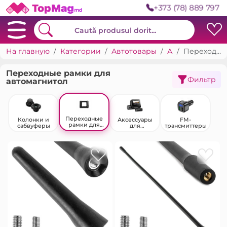
+373 (78) 889 797
На главную
Категории
Автотовары
Автозвук
Переходные рамки для автомагнитол
Переходные рамки для
Фильтр
автомагнитол
Переходные
Колонки и
Аксессуары
FM-
рамки для
сабвуферы
для
трансмиттеры
автомагнитол
автомобильно
й
аудиотехники