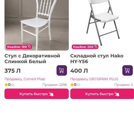
КэшБэк: 188
КэшБэк: 200
Стул с Декоративной
Складной стул Hako
Спинкой Белый
HY-Y56
375 Л
400 Л
Продавец: Comert Plast
Продавец: DECOPRIM PLUS
0
0
Продано: 2296
Продано: 2
(0)
(0)
Купить быстро
Купить быстро