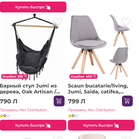
Купить быстро
КэшБэк: 395
КэшБэк: 400
Барный стул Jumi из
Scaun bucatarie/living,
дерева, Oak Artisan /
Jumi, Saida, catifea,
Белый
lemn, 49x52x83 cm, Bej
790 Л
799 Л
Продавец: Nex Distribution
Продавец: Nex Distribution
0
0
(0)
(0)
Купить быстро
Купить быстро