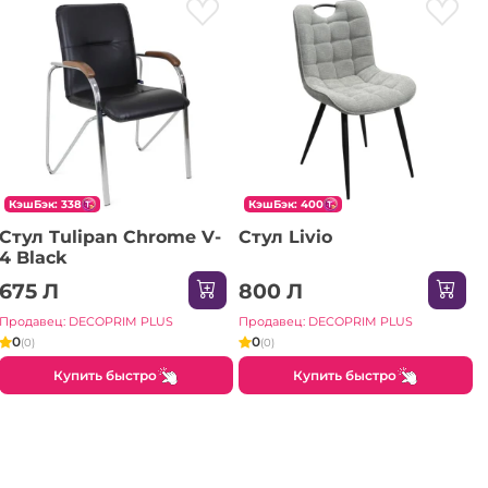
КэшБэк: 338
КэшБэк: 400
Стул Tulipan Chrome V-
Стул Livio
4 Black
675 Л
800 Л
Продавец: DECOPRIM PLUS
Продавец: DECOPRIM PLUS
0
0
(0)
(0)
Купить быстро
Купить быстро