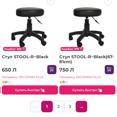
КэшБэк: 325
КэшБэк: 375
Стул STOOL-R~Black
Стул STOOL-R~Black(67-
81cm)
650 Л
750 Л
Продавец: DECOPRIM PLUS
Продавец: DECOPRIM PLUS
0
0
(0)
(0)
Купить быстро
Купить быстро
←
→
1
2
3