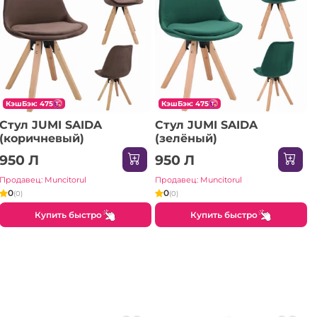
КэшБэк: 475
КэшБэк: 475
Стул JUMI SAIDA
Стул JUMI SAIDA
(коричневый)
(зелёный)
950 Л
950 Л
Продавец: Muncitorul
Продавец: Muncitorul
0
0
(0)
(0)
Купить быстро
Купить быстро