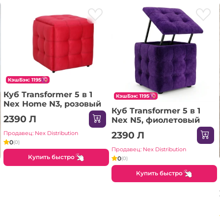
КэшБэк: 1195
Куб Transformer 5 в 1
КэшБэк: 1195
Nex Home N3, розовый
Куб Transformer 5 в 1
2390 Л
Nex N5, фиолетовый
Продавец: Nex Distribution
2390 Л
0
(0)
Продавец: Nex Distribution
Купить быстро
0
(0)
Купить быстро