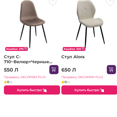
КэшБэк: 275
КэшБэк: 325
Стул C-
Стул Alora
710~Велюр+Черные
Ноги
550 Л
650 Л
Продавец: DECOPRIM PLUS
Продавец: DECOPRIM PLUS
0
0
(0)
(0)
Купить быстро
Купить быстро