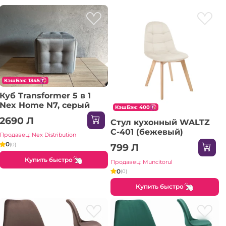
КэшБэк: 1345
Куб Transformer 5 в 1
Nex Home N7, серый
КэшБэк: 400
2690 Л
Стул кухонный WALTZ
C-401 (бежевый)
Продавец: Nex Distribution
0
(0)
799 Л
Купить быстро
Продавец: Muncitorul
0
(0)
Купить быстро