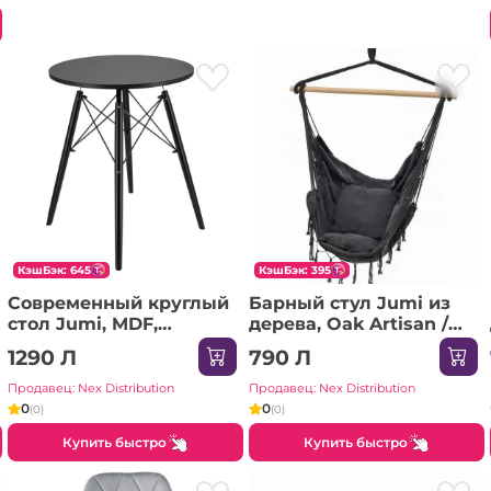
КэшБэк: 645
КэшБэк: 395
Современный круглый
Барный стул Jumi из
стол Jumi, MDF,
дерева, Oak Artisan /
60x60x74 см,
Черный
1290 Л
790 Л
скандинавский стиль,
Черный/Черный
Продавец: Nex Distribution
Продавец: Nex Distribution
0
0
(0)
(0)
Купить быстро
Купить быстро