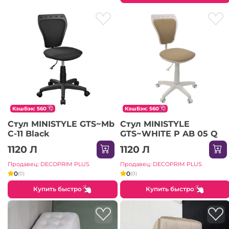
КэшБэк: 560
КэшБэк: 560
Стул MINISTYLE GTS~Mb
Стул MINISTYLE
C-11 Black
GTS~WHITE P AB 05 Q
1120 Л
1120 Л
Продавец: DECOPRIM PLUS
Продавец: DECOPRIM PLUS
0
0
(0)
(0)
Купить быстро
Купить быстро