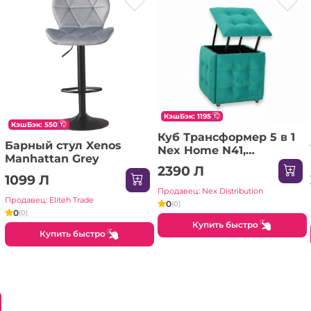
КэшБэк: 1195
КэшБэк: 550
Куб Трансформер 5 в 1
Барный стул Xenos
Nex Home N41,
Manhattan Grey
Бирюзовый
2390 Л
1099 Л
Продавец: Nex Distribution
Продавец: Eliteh Trade
0
(0)
0
(0)
Купить быстро
Купить быстро