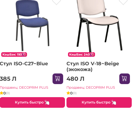
КэшБэк: 193
КэшБэк: 240
Стул ISO-C27~Blue
Стул ISO V-18~Beige
(экокожа)
385 Л
480 Л
Продавец: DECOPRIM PLUS
Продавец: DECOPRIM PLUS
0
0
(0)
(0)
Купить быстро
Купить быстро