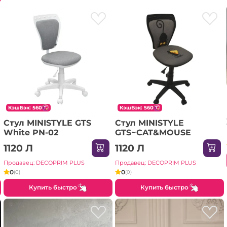
КэшБэк: 560
КэшБэк: 560
Стул MINISTYLE GTS
Стул MINISTYLE
White PN-02
GTS~CAT&MOUSE
1120 Л
1120 Л
Продавец: DECOPRIM PLUS
Продавец: DECOPRIM PLUS
0
0
(0)
(0)
Купить быстро
Купить быстро