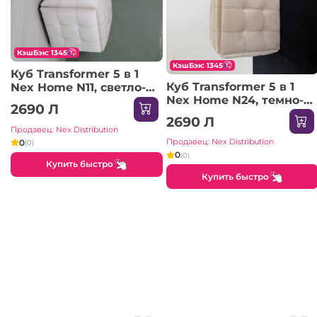
КэшБэк: 1345
КэшБэк: 1345
Куб Transformer 5 в 1
Куб Transformer 5 в 1
Nex Home N11, светло-
Nex Home N24, темно-
бежевый
2690 Л
бежевый
2690 Л
Продавец: Nex Distribution
Продавец: Nex Distribution
0
(0)
0
(0)
Купить быстро
Купить быстро