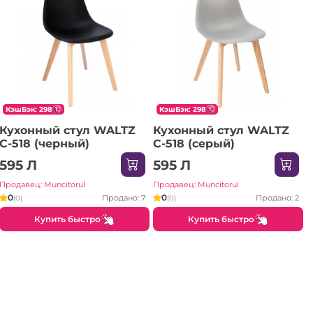
КэшБэк: 298
КэшБэк: 298
Кухонный стул WALTZ
Кухонный стул WALTZ
C-518 (черный)
C-518 (серый)
595 Л
595 Л
Продавец: Muncitorul
Продавец: Muncitorul
0
0
Продано: 7
Продано: 2
(0)
(0)
Купить быстро
Купить быстро