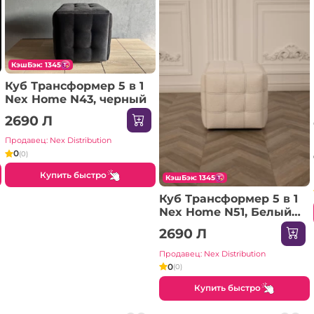
КэшБэк: 1345
Куб Трансформер 5 в 1
Nex Home N43, черный
2690 Л
Продавец: Nex Distribution
0
(0)
Купить быстро
КэшБэк: 1345
Куб Трансформер 5 в 1
Nex Home N51, Белый
Teddy
2690 Л
Продавец: Nex Distribution
0
(0)
Купить быстро