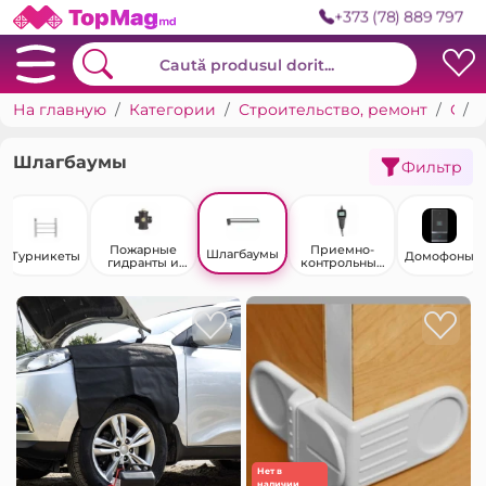
+373 (78) 889 797
На главную
Категории
Строительство, ремонт
Системы безопасности
Шлагбаумы
Фильтр
Пожарные
Приемно-
Шлагбаумы
Турникеты
Домофоны
гидранты и
контрольные
колонки
приборы
Нет в
наличии