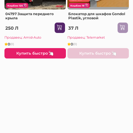
КэшБэк: 125
КэшБэк: 19
04797 Защита переднего
Блокатор для шкафов Gondol
крыла
Plastik, угловой
250 Л
37 Л
Продавец: Amid-Auto
Продавец: Telemarket
0
0
(0)
(0)
Купить быстро
Купить быстро