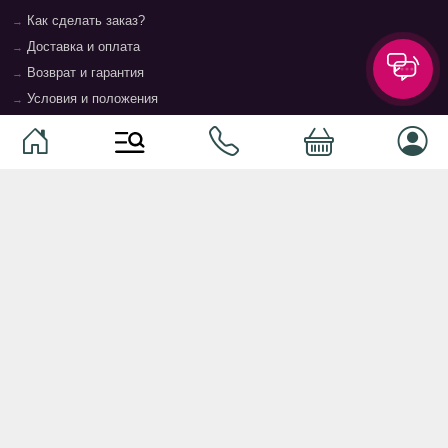
Как сделать заказ?
Доставка и оплата
Возврат и гарантия
Условия и положения
Контакты
Магазины
Категории
Категории
Домашние животные
Компоненты
Ваучер TopMag
Сетевое оборудование
Аудиотехника
Серверное оборудование
Наушники
Спальня
Смартфоны
Гостиная
Смарт часы
Кухня
Кнопочные телефоны
Зал
Умные очки
Детская комната