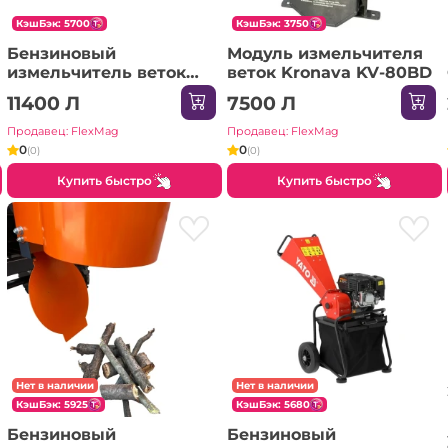
КэшБэк: 5700
КэшБэк: 3750
Бензиновый
Модуль измельчителя
измельчитель веток
веток Kronava KV-80BD
Kronava RNA650
11400 Л
7500 Л
Продавец: FlexMag
Продавец: FlexMag
0
0
(0)
(0)
Купить быстро
Купить быстро
Нет в наличии
Нет в наличии
КэшБэк: 5925
КэшБэк: 5680
Бензиновый
Бензиновый