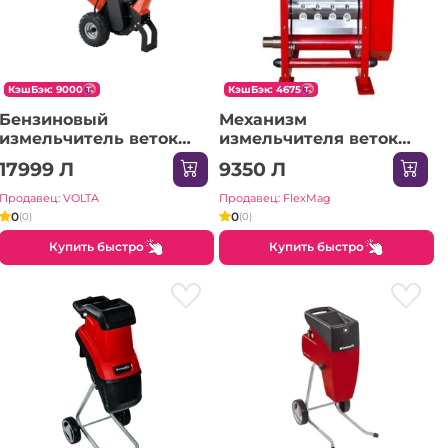
КэшБэк: 9000
КэшБэк: 4675
Бензиновый
Механизм
измельчитель веток
измельчителя веток
4800 Вт Yato
Demetra DM80BD
17999 Л
9350 Л
Продавец: VOLTA
Продавец: FlexMag
0
0
(0)
(0)
Купить быстро
Купить быстро