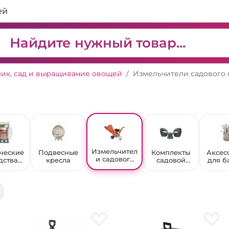
ей
ик, сад и выращивание овощей
Измельчители садового 
Измельчител
ческие
Подвесные
Комплекты
Аксес
и садового
дства
кресла
садовой
для б
мусора
иты от
мебели
са
ителей