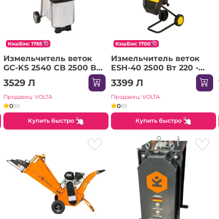
КэшБэк: 1765
КэшБэк: 1700
Измельчитель веток
Измельчитель веток
GC-KS 2540 CB 2500 Вт
ESH-40 2500 Вт 220 -
220 - 240 В 55 л Einhell
240 В Huter
3529 Л
3399 Л
Продавец: VOLTA
Продавец: VOLTA
0
0
(0)
(0)
Купить быстро
Купить быстро