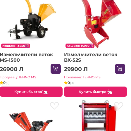
КэшБэк: 13450
КэшБэк: 14950
Измельчители веток
Измельчители веток
MS-1500
BX-52S
26900 Л
29900 Л
Продавец: TEHNO MS
Продавец: TEHNO MS
0
0
(0)
(0)
Купить быстро
Купить быстро