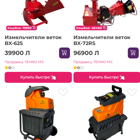
КэшБэк: 19950
КэшБэк: 48450
Измельчители веток
Измельчители веток
BX-62S
BX-72RS
39900 Л
96900 Л
Продавец: TEHNO MS
Продавец: TEHNO MS
0
0
(0)
(0)
Купить быстро
Купить быстро