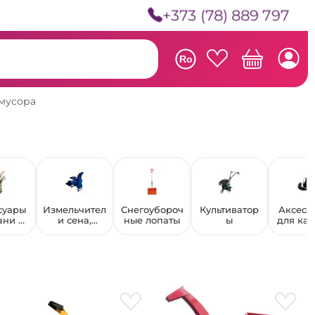
+373 (78) 889 797
Ro
мусора
суары
Измельчител
Снегоубороч
Культиватор
Аксесс
ани и
и сена,
ные лопаты
ы
для кан
уны
соломы и
корнеплодо
в