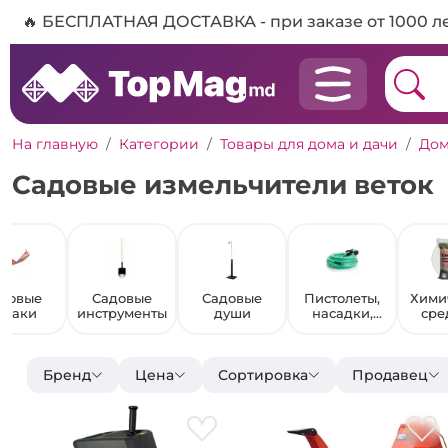
🔥 БЕСПЛАТНАЯ ДОСТАВКА - при заказе от 1000 л
На главную
Категории
Товары для дома и дачи
Дом
Садовые измельчители веток
довые
Садовые
Садовые
Пистолеты,
Хими
амаки
инструменты
души
насадки,
сре
дождевател
защ
и для
вред
шлангов
Бренд
Цена
Сортировка
Продавец