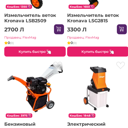
КэшБэк: 1350
КэшБэк: 1650
Измельчитель веток
Измельчитель веток
Kronava LSB2509
Kronava LSG2815
2700 Л
3300 Л
Продавец: FlexMag
Продавец: FlexMag
0
0
(0)
(0)
Купить быстро
Купить быстро
КэшБэк: 3975
КэшБэк: 1848
Бензиновый
Электрический