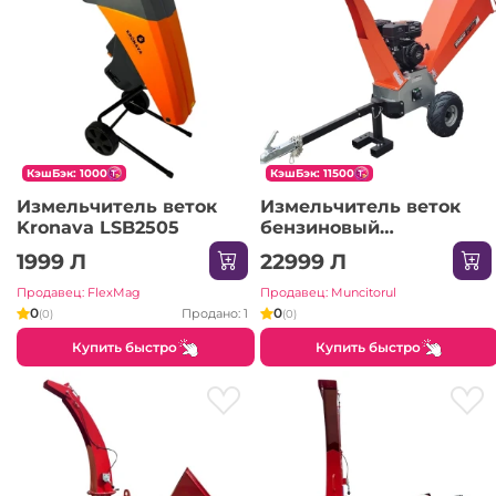
КэшБэк: 1000
КэшБэк: 11500
Измельчитель веток
Измельчитель веток
Kronava LSB2505
бензиновый
TechnoWorker TC 15 B
1999 Л
22999 Л
Продавец: FlexMag
Продавец: Muncitorul
0
0
Продано: 1
(0)
(0)
Купить быстро
Купить быстро