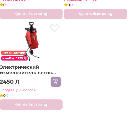
0
0
(0)
(0)
Купить быстро
Купить быстро
Нет в наличии
КэшБэк: 1225
Электрический
измельчитель веток
AGM AS 2520
2450 Л
Продавец: Muncitorul
0
(0)
Купить быстро