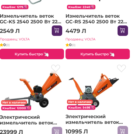
КэшБэк: 1275
КэшБэк: 2240
Измельчитель веток
Измельчитель веток
GC-KS 2540 2500 Вт 220
GC-RS 2540 2500 Вт 220
- 240 В Einhell
- 240 В Einhell
2549 Л
4479 Л
Продавец: VOLTA
Продавец: VOLTA
0
0
(0)
(0)
Купить быстро
Купить быстро
Нет в наличии
Нет в наличии
КэшБэк: 5498
КэшБэк: 12000
Электрический
Электрический
измельчитель веток
измельчитель веток
TechnoWorker TC 7 BE
TechnoWorker TC 15 BE
10995 Л
23999 Л