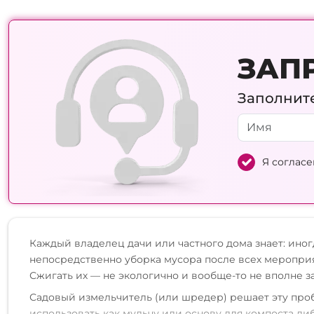
ЗАП
Заполните
Я согласе
Каждый владелец дачи или частного дома знает: ино
непосредственно уборка мусора после всех мероприя
Сжигать их — не экологично и вообще-то не вполне з
Садовый измельчитель (или шредер) решает эту про
использовать как мульчу или основу для компоста л