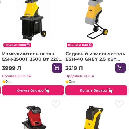
КэшБэк: 2000
КэшБэк: 1610
Измельчитель веток
Садовый измельчитель
ESH-2500T 2500 Вт 220 -
ESH-40 GREY 2.5 кВт
240 В 50 л Huter
220 - 240 В Huter
3999 Л
3219 Л
Продавец: VOLTA
Продавец: VOLTA
0
0
(0)
(0)
Купить быстро
Купить быстро