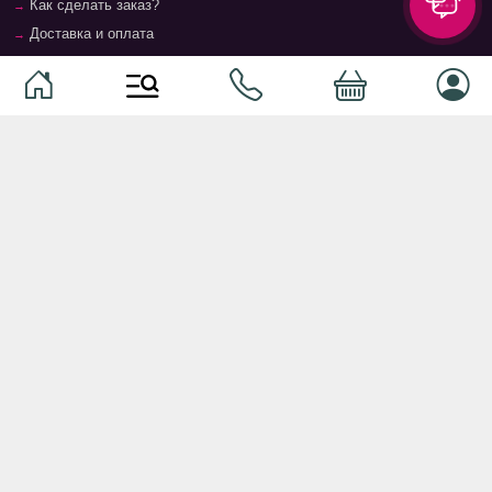
Как сделать заказ?
Доставка и оплата
Возврат и гарантия
Условия и положения
Контакты
Магазины
Категории
Категории
Домашние животные
Компоненты
Ваучер TopMag
Сетевое оборудование
Аудиотехника
Серверное оборудование
Наушники
Спальня
Смартфоны
Гостиная
Смарт часы
Кухня
Кнопочные телефоны
Зал
Умные очки
Детская комната
Программное обеспечение
Офис и кабинет