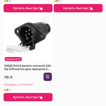
0
0
(0)
(0)
Купить быстро
Купить быстро
КэшБэк: 35
03223 Priză pentru remorcă 24V
tip S/Розетка для прицепа 24
В, тип S
70 Л
Продавец: Amid-Auto
0
(0)
Купить быстро