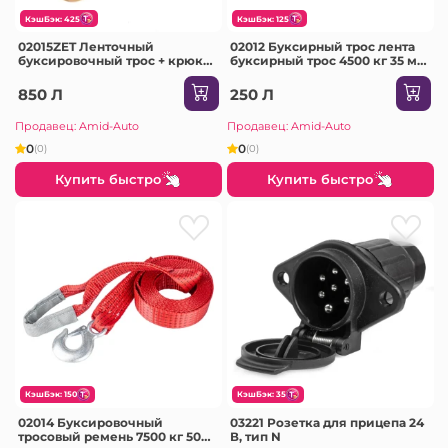
КэшБэк: 425
КэшБэк: 125
02015ZET Ленточный
02012 Буксирный трос лента
буксировочный трос + крюк
буксирный трос 4500 кг 35 мм
9000 кг 60 мм 5 м
5 м + крюк
850 Л
250 Л
Продавец: Amid-Auto
Продавец: Amid-Auto
0
0
(0)
(0)
Купить быстро
Купить быстро
КэшБэк: 150
КэшБэк: 35
02014 Буксировочный
03221 Розетка для прицепа 24
тросовый ремень 7500 кг 50
В, тип N