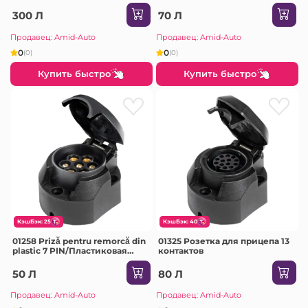
мм 5м
300 Л
70 Л
Продавец: Amid-Auto
Продавец: Amid-Auto
0
0
(0)
(0)
Купить быстро
Купить быстро
КэшБэк: 25
КэшБэк: 40
01258 Priză pentru remorcă din
01325 Розетка для прицепа 13
plastic 7 PIN/Пластиковая
контактов
розетка для прицепа на 7
контактов
50 Л
80 Л
Продавец: Amid-Auto
Продавец: Amid-Auto