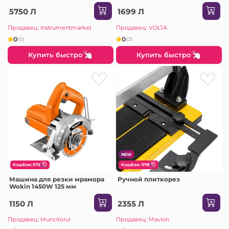
5750 Л
1699 Л
Продавец: Instrumentmarket
Продавец: VOLTA
0
0
(0)
(0)
Купить быстро
Купить быстро
NEW
КэшБэк: 575
КэшБэк: 1178
Машина для резки мрамора
Ручной плиткорез
Wokin 1450W 125 мм
1150 Л
2355 Л
Продавец: Muncitorul
Продавец: Mavion