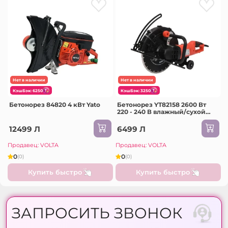
Нет в наличии
Нет в наличии
КэшБэк: 6250
КэшБэк: 3250
Бетонорез 84820 4 кВт Yato
Бетонорез YT82158 2600 Вт
220 - 240 В влажный/сухой
Yato
12499 Л
6499 Л
Продавец: VOLTA
Продавец: VOLTA
0
0
(0)
(0)
Купить быстро
Купить быстро
ЗАПРОСИТЬ ЗВОНОК