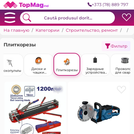
+373 (78) 889 797
На главную
Категории
Строительство, ремонт
Инструменты
П
Плиткорезы
Фильтр
Диски и
Зарядные
Проволок
Плиткорезы
раскопульты
чашки
устройства
для сварк
шлифовальны
для
е
инструментов