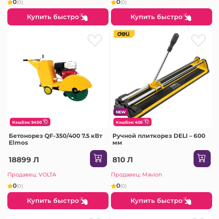
0
0
(0)
(0)
Купить быстро
Купить быстро
NEW
КэшБэк: 9450
КэшБэк: 405
Бетонорез QF-350/400 7.5 кВт
Ручной плиткорез DELI – 600
Elmos
мм
18899 Л
810 Л
Продавец: VOLTA
Продавец: Mavion
0
0
(0)
(0)
Купить быстро
Купить быстро