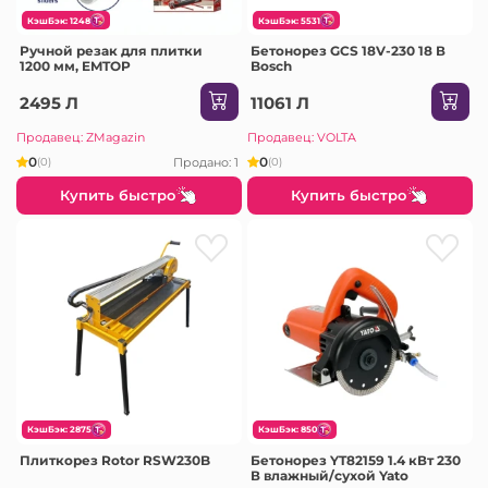
КэшБэк: 1248
КэшБэк: 5531
Ручной резак для плитки
Бетонорез GCS 18V-230 18 В
1200 мм, EMTOP
Bosch
2495 Л
11061 Л
Продавец: ZMagazin
Продавец: VOLTA
0
0
Продано: 1
(0)
(0)
Купить быстро
Купить быстро
КэшБэк: 2875
КэшБэк: 850
Плиткорез Rotor RSW230B
Бетонорез YT82159 1.4 кВт 230
В влажный/сухой Yato