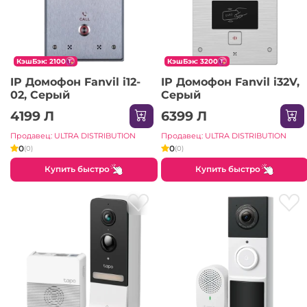
КэшБэк: 2100
КэшБэк: 3200
IP Домофон Fanvil i12-
IP Домофон Fanvil i32V,
02, Серый
Серый
4199 Л
6399 Л
Продавец: ULTRA DISTRIBUTION
Продавец: ULTRA DISTRIBUTION
0
0
(0)
(0)
Купить быстро
Купить быстро