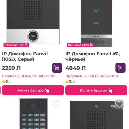
КэшБэк: 1130
КэшБэк: 2425
IP Домофон Fanvil
IP Домофон Fanvil i61,
i10SD, Серый
Чёрный
2259 Л
4849 Л
Продавец: ULTRA DISTRIBUTION
Продавец: ULTRA DISTRIBUTION
0
0
(0)
(0)
Купить быстро
Купить быстро