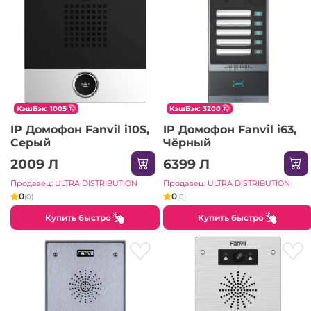
КэшБэк: 1005
КэшБэк: 3200
IP Домофон Fanvil i10S,
IP Домофон Fanvil i63,
Серый
Чёрный
2009 Л
6399 Л
Продавец: ULTRA DISTRIBUTION
Продавец: ULTRA DISTRIBUTION
0
0
(0)
(0)
Купить быстро
Купить быстро