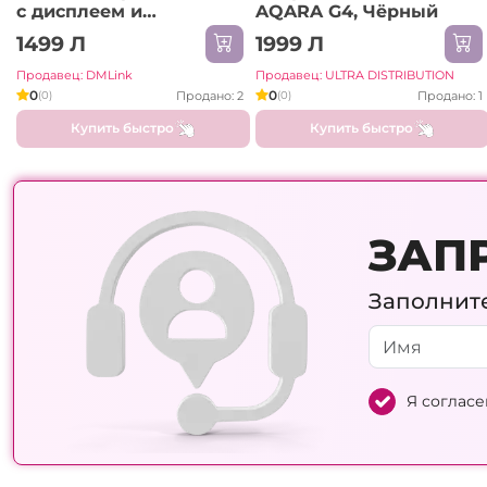
с дисплеем и
AQARA G4, Чёрный
видеоглазком ED-
1499 Л
1999 Л
300PA, приложение
Tuya
Продавец: DMLink
Продавец: ULTRA DISTRIBUTION
0
0
Продано: 2
Продано: 1
(0)
(0)
Купить быстро
Купить быстро
ЗАП
Заполните
Я согласе