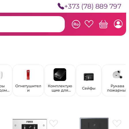
+373 (78) 889 797
Ro
ры
Огнетушител
Комплектую
Рукава
Сейфы
дома
и
щие для
пожарные
ики
систем
видеонаблю
дения