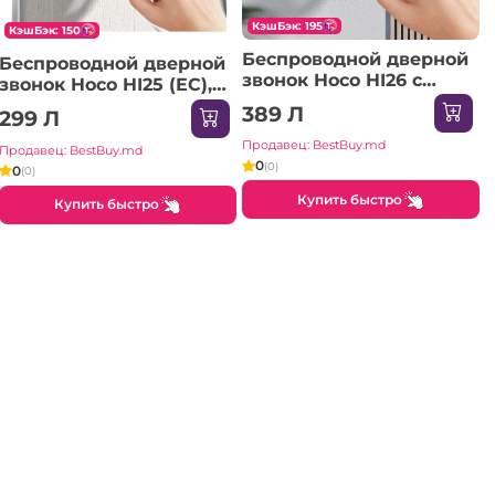
КэшБэк: 195
КэшБэк: 150
Беспроводной дверной
Беспроводной дверной
звонок Hoco HI26 с
звонок Hoco HI25 (ЕС),
автономным питанием
белый
389 Л
299 Л
(ЕС), белый
Продавец: BestBuy.md
Продавец: BestBuy.md
0
(0)
0
(0)
Купить быстро
Купить быстро