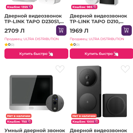
КэшБэк: 1355
КэшБэк: 985
Дверной видеозвонок
Дверной видеозвонок
TP-LINK TAPO D230S1,
TP-LINK TAPO D210,
Белый
Белый
2709 Л
1969 Л
Продавец: ULTRA DISTRIBUTION
Продавец: ULTRA DISTRIBUTION
0
0
(0)
(0)
Купить быстро
Купить быстро
Нет в наличии
Нет в наличии
КэшБэк: 750
КэшБэк: 1000
Умный дверной звонок
Дверной видеозвонок