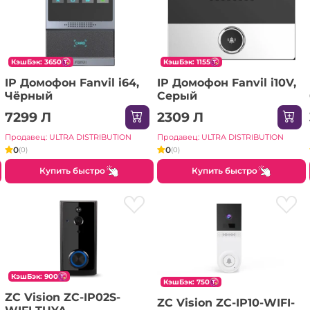
КэшБэк: 3650
КэшБэк: 1155
IP Домофон Fanvil i64,
IP Домофон Fanvil i10V,
Чёрный
Серый
7299 Л
2309 Л
Продавец: ULTRA DISTRIBUTION
Продавец: ULTRA DISTRIBUTION
0
0
(0)
(0)
Купить быстро
Купить быстро
КэшБэк: 900
КэшБэк: 750
ZC Vision ZC-IP02S-
ZC Vision ZC-IP10-WIFI-