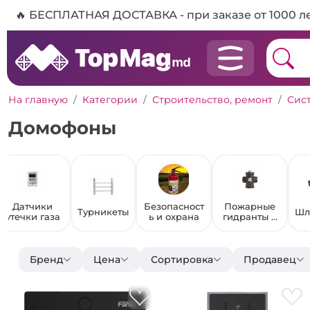
🔥 БЕСПЛАТНАЯ ДОСТАВКА - при заказе от 1000 л
На главную
Категории
Строительство, ремонт
Сис
Домофоны
Датчики
Безопасност
Пожарные
Турникеты
Шл
утечки газа
ь и охрана
гидранты и
колонки
Бренд
Цена
Сортировка
Продавец