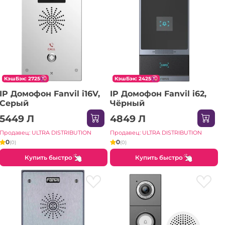
КэшБэк: 2725
КэшБэк: 2425
IP Домофон Fanvil i16V,
IP Домофон Fanvil i62,
Серый
Чёрный
5449 Л
4849 Л
Продавец: ULTRA DISTRIBUTION
Продавец: ULTRA DISTRIBUTION
0
0
(0)
(0)
Купить быстро
Купить быстро