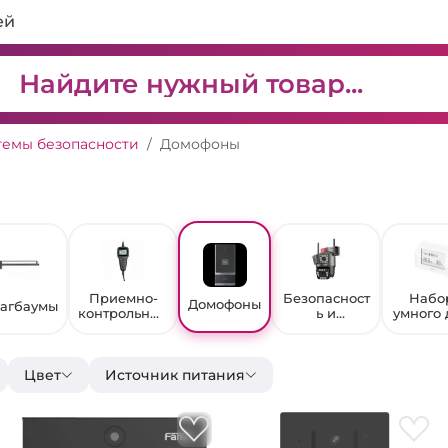
ей
темы безопасности
Домофоны
Приемно-
Безопасност
Набо
Домофоны
агбаумы
контрольные
ь и
умного 
приборы
видеонаблю
и датч
дение
Цвет
Источник питания