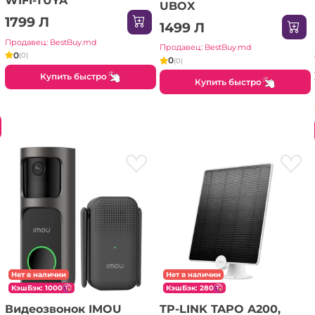
WIFI-TUYA
UBOX
1799 Л
1499 Л
Продавец: BestBuy.md
Продавец: BestBuy.md
0
(0)
0
(0)
Купить быстро
Купить быстро
Нет в наличии
Нет в наличии
КэшБэк: 1000
КэшБэк: 280
Видеозвонок IMOU
TP-LINK TAPO A200,