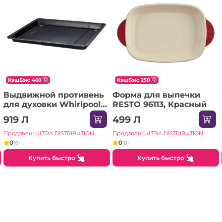
КэшБэк: 460
КэшБэк: 250
Выдвижной противень
Форма для выпечки
для духовки Whirlpool
RESTO 96113, Красный
484000008435
919 Л
499 Л
Продавец: ULTRA DISTRIBUTION
Продавец: ULTRA DISTRIBUTION
0
0
(0)
(0)
Купить быстро
Купить быстро