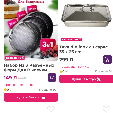
КэшБэк: 150
Tava din inox cu capac
35 x 26 cm
КэшБэк: 75
299 Л
Набор Из 3 Разъёмных
Продавец: TRIOMAC
Форм Для Выпечки
0
Продано: 10
(0)
BEST BFY-0328 (S109--22)
149 Л
199Л
Купить быстро
Продавец: Telemarket
0
Продано: 92
(0)
Купить быстро