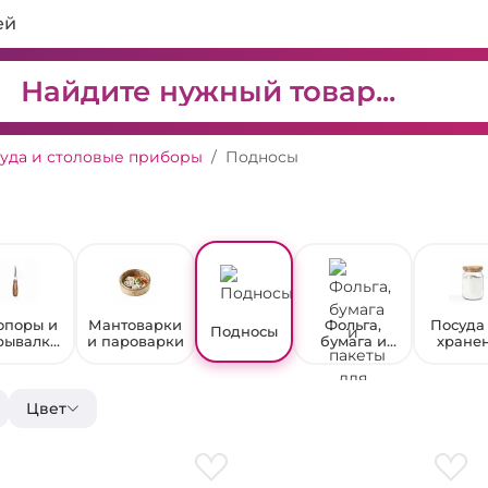
ей
уда и столовые приборы
Подносы
опоры и
Мантоварки
Фольга,
Посуда
Подносы
рывалки
и пароварки
бумага и
хране
 бутылок
пакеты для
продук
кухни
Цвет