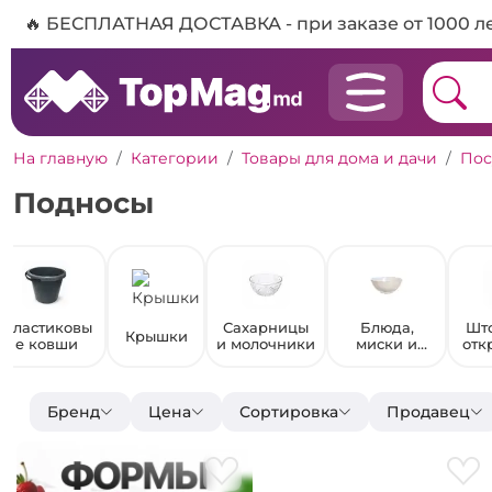
🔥 БЕСПЛАТНАЯ ДОСТАВКА - при заказе от 1000 л
На главную
Категории
Товары для дома и дачи
Пос
Подносы
Пластиковы
Сахарницы
Блюда,
Шт
Крышки
е ковши
и молочники
миски и
отк
салатники
для
Бренд
Цена
Сортировка
Продавец