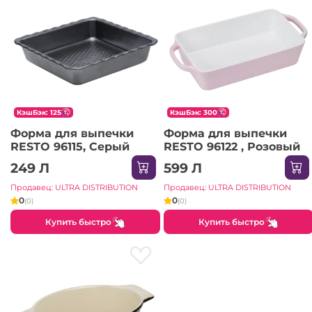
КэшБэк: 125
КэшБэк: 300
Форма для выпечки
Форма для выпечки
RESTO 96115, Серый
RESTO 96122 , Розовый
249 Л
599 Л
Продавец: ULTRA DISTRIBUTION
Продавец: ULTRA DISTRIBUTION
0
0
(0)
(0)
Купить быстро
Купить быстро