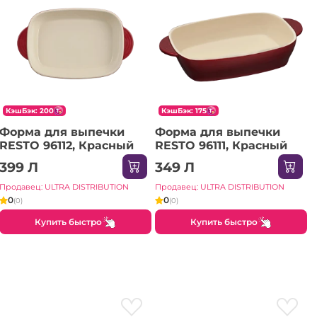
КэшБэк: 200
КэшБэк: 175
Форма для выпечки
Форма для выпечки
RESTO 96112, Красный
RESTO 96111, Красный
399 Л
349 Л
Продавец: ULTRA DISTRIBUTION
Продавец: ULTRA DISTRIBUTION
0
0
(0)
(0)
Купить быстро
Купить быстро