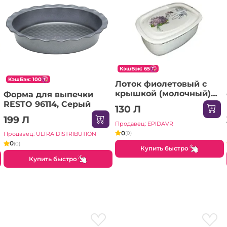
КэшБэк: 65
КэшБэк: 100
Лоток фиолетовый с
крышкой (молочный)
Форма для выпечки
(1/12) (NM - 2725)
RESTO 96114, Серый
130 Л
199 Л
Продавец: EPIDAVR
0
(0)
Продавец: ULTRA DISTRIBUTION
0
(0)
Купить быстро
Купить быстро