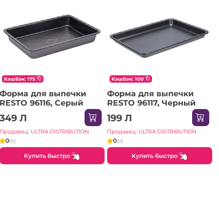
КэшБэк: 175
КэшБэк: 100
Форма для выпечки
Форма для выпечки
RESTO 96116, Серый
RESTO 96117, Черный
349 Л
199 Л
Продавец: ULTRA DISTRIBUTION
Продавец: ULTRA DISTRIBUTION
0
0
(0)
(0)
Купить быстро
Купить быстро