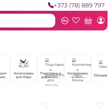
+373 (78) 889 797
Ro
 для
Аксессуары
Подставки и
Контейнеры
Овощере
ния
для бара
держатели
и ланч-
тов
для посуды
боксы