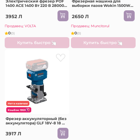
Электрический фрезер POF
Фрезерная машина для
1400 ACE 1400 Вт 220 В 28000
выборки пазов Wokin 1500W
об/мин Bosch
125 мм
3952 Л
2650 Л
Продавец: VOLTA
Продавец: Muncitorul
0
0
(0)
(0)
Купить быстро
Купить быстро
Нет в наличии
КэшБэк: 1959
Фрезер аккумуляторный (без
аккумулятора) GLF 18V-8 18 В
10000 - 30000 об/мин Bosch
3917 Л