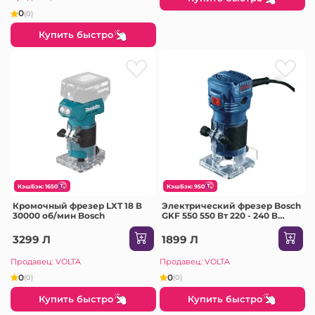
0
(0)
Купить быстро
КэшБэк: 1650
КэшБэк: 950
Кромочный фрезер LXT 18 В
Электрический фрезер Bosch
30000 об/мин Bosch
GKF 550 550 Вт 220 - 240 В
33000 об/мин
3299 Л
1899 Л
Продавец: VOLTA
Продавец: VOLTA
0
0
(0)
(0)
Купить быстро
Купить быстро