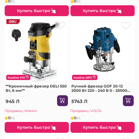
0
0
(0)
(0)
Купить быстро
Купить быстро
КэшБэк: 473
КэшБэк: 2872
**Кромочный фрезер DELI 550
Ручной фрезер GOF 20-12
Вт, 6 мм**
2000 Вт 220 - 240 В 0 - 25000
об/мин Bosch
945 Л
5743 Л
Продавец: Mavion
Продавец: VOLTA
0
0
(0)
(0)
Купить быстро
Купить быстро