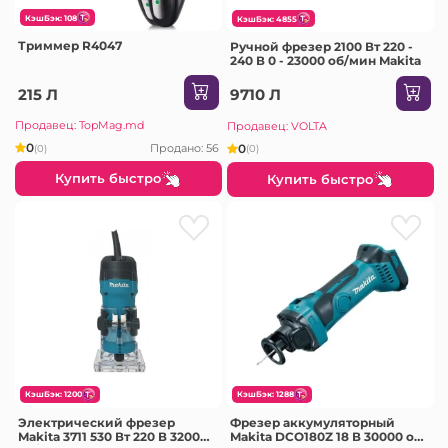
КэшБэк: 108
КэшБэк: 4855
Триммер R4047
Ручной фрезер 2100 Вт 220 -
240 В 0 - 23000 об/мин Makita
215 Л
9710 Л
Продавец: TopMag.md
Продавец: VOLTA
0
0
Продано: 56
(0)
(0)
Купить быстро
Купить быстро
КэшБэк: 1200
КэшБэк: 1288
Электрический фрезер
Фрезер аккумуляторный
Makita 3711 530 Вт 220 В 32000
Makita DCO180Z 18 В 30000 об/