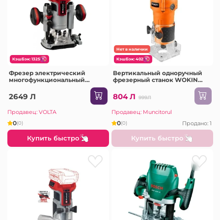
Нет в наличии
КэшБэк: 1325
КэшБэк: 402
Фрезер электрический
Вертикальный одноручный
многофункциональный
фрезерный станок WOKIN
Einhell TP-RO 18 Li BL 18 В
650W Industrial (786306)
10000 - 30000 об/мин
2649 Л
804 Л
999Л
Продавец: VOLTA
Продавец: Muncitorul
0
0
Продано: 1
(0)
(0)
Купить быстро
Купить быстро