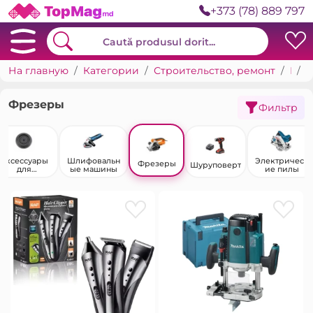
+373 (78) 889 797
На главную
Категории
Строительство, ремонт
Инструменты
Ф
Фрезеры
Фильтр
Аксессуары
Шлифовальн
Электрическ
Фрезеры
Шуруповерт
для
ые машины
ие пилы
нивелиров и
лазерных
уровней