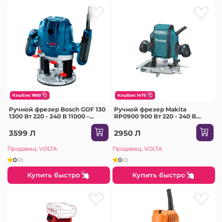
КэшБэк: 1800
КэшБэк: 1475
Ручной фрезер Bosch GOF 130
Ручной фрезер Makita
1300 Вт 220 - 240 В 11000 -
RP0900 900 Вт 220 - 240 В
28000 об/мин
27.000 об/мин
3599 Л
2950 Л
Продавец: VOLTA
Продавец: VOLTA
0
0
(0)
(0)
Купить быстро
Купить быстро