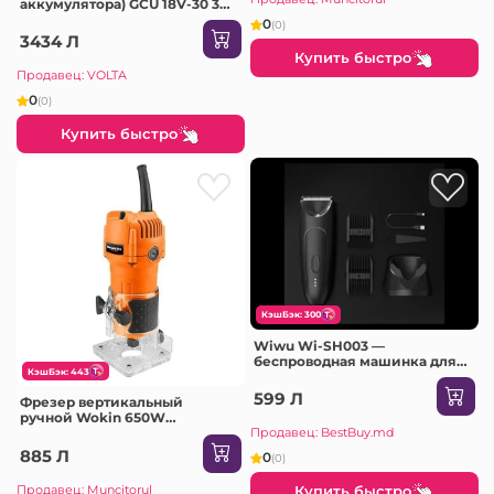
аккумулятора) GCU 18V-30 340
Вт 18 В 30000 об/мин Bosch
0
(0)
3434 Л
Купить быстро
Продавец: VOLTA
0
(0)
Купить быстро
КэшБэк: 300
Wiwu Wi-SH003 —
беспроводная машинка для
КэшБэк: 443
стрижки / триммер
599 Л
Фрезер вертикальный
ручной Wokin 650W
(Промышленный)
Продавец: BestBuy.md
885 Л
0
(0)
Продавец: Muncitorul
Купить быстро