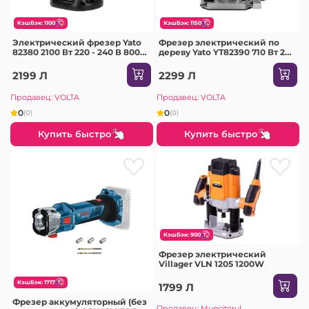
КэшБэк: 1100
КэшБэк: 1150
Электрический фрезер Yato
Фрезер электрический по
82380 2100 Вт 220 - 240 В 8000-
дереву Yato YT82390 710 Вт 220
23500 об/мин
- 240 В 13000 - 33000 рот/мин
2199 Л
2299 Л
Продавец: VOLTA
Продавец: VOLTA
0
0
(0)
(0)
Купить быстро
Купить быстро
КэшБэк: 900
Фрезер электрический
Villager VLN 1205 1200W
КэшБэк: 1717
1799 Л
Фрезер аккумуляторный (без
Продавец: Muncitorul