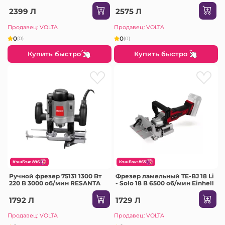
об/мин
мин
2399 Л
2575 Л
Продавец: VOLTA
Продавец: VOLTA
0
0
(0)
(0)
Купить быстро
Купить быстро
КэшБэк: 896
КэшБэк: 865
Ручной фрезер 75131 1300 Вт
Фрезер ламельный TE-BJ 18 Li
220 В 3000 об/мин RESANTA
- Solo 18 В 6500 об/мин Einhell
1792 Л
1729 Л
Продавец: VOLTA
Продавец: VOLTA