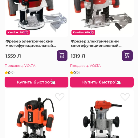
КэшБэк: 780
КэшБэк: 660
Фрезер электрический
Фрезер электрический
многофункциональный
многофункциональный
Einhell RT-RO 55 1200 Вт 220 В
Einhell TH-RO 1100 E 1100 Вт
11000 - 30000 об/мин
230 В 30000 об/мин
1559 Л
1319 Л
Продавец: VOLTA
Продавец: VOLTA
0
0
(0)
(0)
Купить быстро
Купить быстро