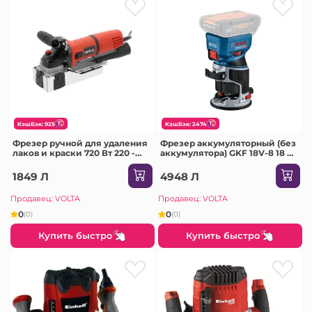
КэшБэк: 925
КэшБэк: 2474
Фрезер ручной для удаления
Фрезер аккумуляторный (без
лаков и краски 720 Вт 220 -
аккумулятора) GKF 18V-8 18 В
240 В 0 - 10000 об/мин Yato
30000 об/мин Bosch
1849 Л
4948 Л
Продавец: VOLTA
Продавец: VOLTA
0
0
(0)
(0)
Купить быстро
Купить быстро