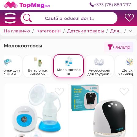
+373 (78) 889 797
На главную
Категории
Детские товары
Для младенцев и матерей
Молокоотсосы
Молокоотсосы
Фильтр
Молокоотсос
нночки для
Бутылочки,
Аксессуары
Детски
ы
малышей
ниблеры,
для грудного
маникюрн
аксессуары
вскармливан
инструме
ия