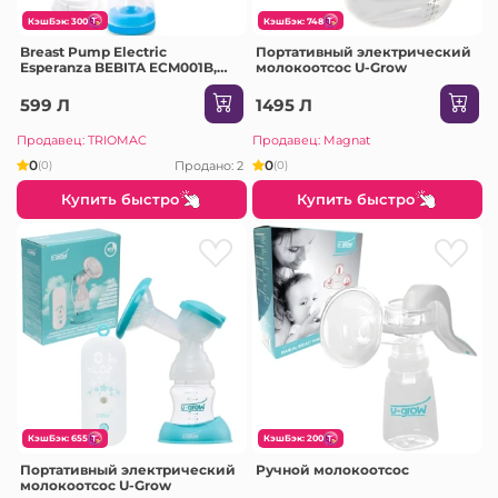
КэшБэк: 300
КэшБэк: 748
Breast Pump Electric
Портативный электрический
Esperanza BEBITA ECM001B,
молокоотсос U-Grow
pressure: 0.32 bar, 2 working
modes: stimulation and
599 Л
1495 Л
suction, 9 suction levels, 5
stimulation levels, B
Продавец: TRIOMAC
Продавец: Magnat
0
0
Продано: 2
(0)
(0)
Купить быстро
Купить быстро
КэшБэк: 655
КэшБэк: 200
Портативный электрический
Ручной молокоотсос
молокоотсос U-Grow