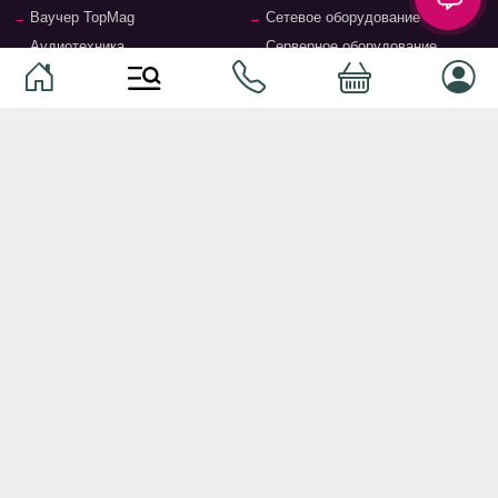
Ваучер TopMag
Сетевое оборудование
Аудиотехника
Серверное оборудование
Наушники
Спальня
Смартфоны
Гостиная
Смарт часы
Кухня
Кнопочные телефоны
Зал
Умные очки
Детская комната
Программное обеспечение
Офис и кабинет
Периферийные устройства
Системы хранения, полки,
стеллажи
Ноутбуки и аксессуары
Фурнитура и аксессуары для
Планшеты и аксессуары
мебели
Ванная комната