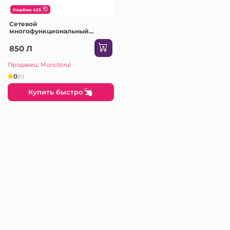
КэшБэк: 425
Сетевой
многофункциональный
инструмент-реноватор Wokin
230 В 300 Вт
850 Л
Продавец: Muncitorul
0
(0)
Купить быстро