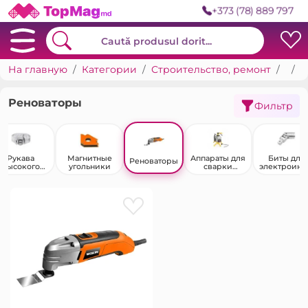
+373 (78) 889 797
На главную
Категории
Строительство, ремонт
Инструменты
Р
Реноваторы
Фильтр
Рукава
Магнитные
Аппараты для
Биты для
Реноваторы
высокого
угольники
сварки
электроинс
давления
пластиковых
умента
труб