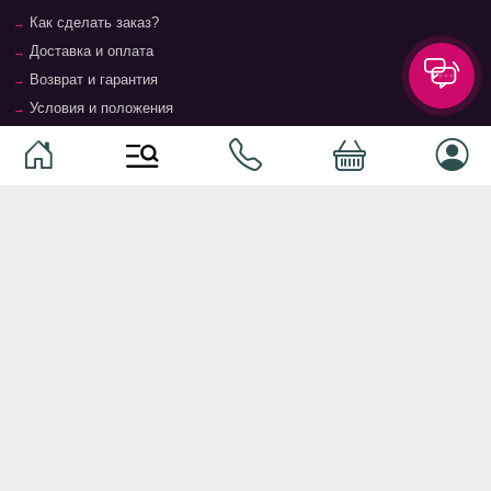
Как сделать заказ?
Доставка и оплата
Возврат и гарантия
Условия и положения
Контакты
Магазины
Категории
Категории
Домашние животные
Компоненты
Ваучер TopMag
Сетевое оборудование
Аудиотехника
Серверное оборудование
Наушники
Спальня
Смартфоны
Гостиная
Смарт часы
Кухня
Кнопочные телефоны
Зал
Умные очки
Детская комната