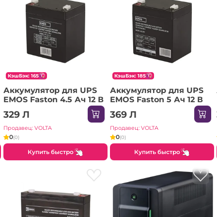
КэшБэк: 165
КэшБэк: 185
Аккумулятор для UPS
Аккумулятор для UPS
EMOS Faston 4.5 Ач 12 В
EMOS Faston 5 Ач 12 В
329 Л
369 Л
Продавец: VOLTA
Продавец: VOLTA
0
0
(0)
(0)
Купить быстро
Купить быстро