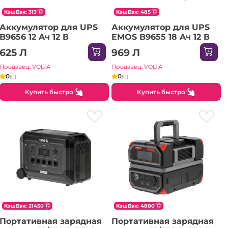
КэшБэк: 313
КэшБэк: 485
Аккумулятор для UPS
Аккумулятор для UPS
B9656 12 Aч 12 В
EMOS B9655 18 Aч 12 В
625 Л
969 Л
Продавец: VOLTA
Продавец: VOLTA
0
0
(0)
(0)
Купить быстро
Купить быстро
КэшБэк: 21450
КэшБэк: 4800
Портативная зарядная
Портативная зарядная