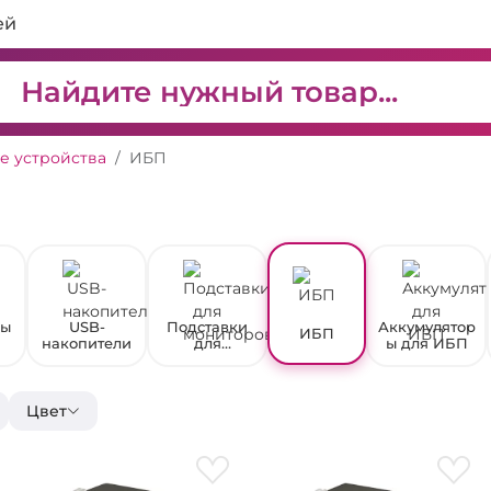
ей
 устройства
ИБП
ры
USB-
Подставки
Аккумулятор
ИБП
накопители
для
ы для ИБП
в
мониторов
Цвет