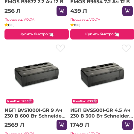
EMOS B9672 2.2 Aч 12 В
EMOS B9654 7.2 Aч 12 В
256 Л
439 Л
Продавец: VOLTA
Продавец: VOLTA
0
0
(0)
(0)
Купить быстро
Купить быстро
КэшБэк: 1285
КэшБэк: 875
ИБП BVS1000I-GR 9 Ач
ИБП BVS500I-GR 4.5 Ач
230 В 600 Вт Schneider-
230 В 300 Вт Schneider-
Electric
Electric
2569 Л
1749 Л
Продавец: VOLTA
Продавец: VOLTA