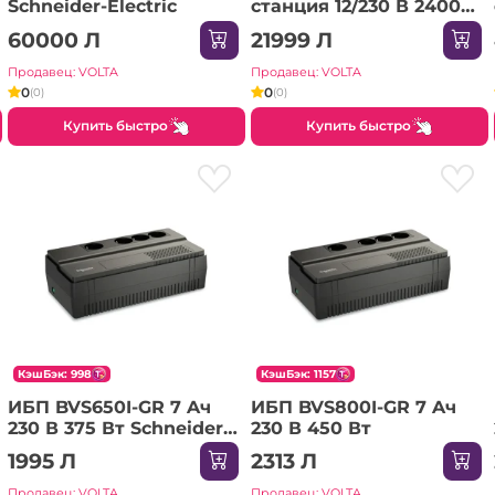
Schneider-Electric
станция 12/230 В 2400
Вт Yato
60000 Л
21999 Л
Продавец: VOLTA
Продавец: VOLTA
0
0
(0)
(0)
Купить быстро
Купить быстро
КэшБэк: 998
КэшБэк: 1157
ИБП BVS650I-GR 7 Aч
ИБП BVS800I-GR 7 Aч
230 В 375 Вт Schneider-
230 В 450 Вт
Electric
1995 Л
2313 Л
Продавец: VOLTA
Продавец: VOLTA