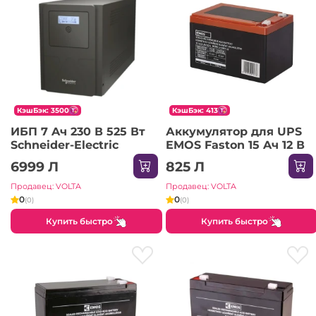
КэшБэк: 3500
КэшБэк: 413
ИБП 7 Aч 230 В 525 Вт
Аккумулятор для UPS
Schneider-Electric
EMOS Faston 15 Aч 12 В
6999 Л
825 Л
Продавец: VOLTA
Продавец: VOLTA
0
0
(0)
(0)
Купить быстро
Купить быстро