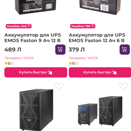
КэшБэк: 245
КэшБэк: 190
Аккумулятор для UPS
Аккумулятор для UPS
EMOS Faston 9 Ач 12 В
EMOS Faston 12 Aч 6 В
489 Л
379 Л
Продавец: VOLTA
Продавец: VOLTA
0
0
(0)
(0)
Купить быстро
Купить быстро