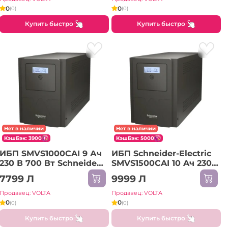
0
0
(0)
(0)
Купить быстро
Купить быстро
Нет в наличии
Нет в наличии
КэшБэк: 3900
КэшБэк: 5000
ИБП SMVS1000CAI 9 Ач
ИБП Schneider-Electric
230 В 700 Вт Schneider-
SMVS1500CAI 10 Aч 230
Electric
В 1050 Вт
7799 Л
9999 Л
Продавец: VOLTA
Продавец: VOLTA
0
0
(0)
(0)
Купить быстро
Купить быстро