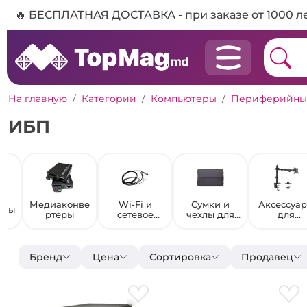
🔥 БЕСПЛАТНАЯ ДОСТАВКА - при заказе от 1000 л
На главную
Категории
Компьютеры
Периферийные
ИБП
Медиаконве
Wi-Fi и
Сумки и
Аксессуа
оры
ртеры
сетевое
чехлы для
для
оборудован
периферии
мониторо
ие
Бренд
Цена
Сортировка
Продавец