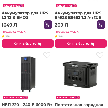
КэшБэк: 825
КэшБэк: 105
Аккумулятор для UPS
Аккумулятор для UPS
L2 12 В EMOS
EMOS B9652 1.3 Ач 12 В
1649 Л
209 Л
Продавец: VOLTA
Продавец: VOLTA
0
0
(0)
(0)
Купить быстро
Купить быстро
КэшБэк: 30000
КэшБэк: 11000
ИБП 220 - 240 В 6000 Вт
Портативная зарядная