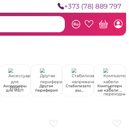
+373 (78) 889 797
Ro
Аксессуары
Другая
Стабилизато
Компьютерн
для ИБП
периферия
ры
ые кабели и
напряжения
переходник
и