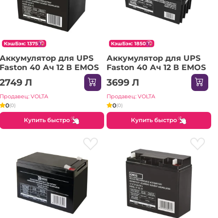
КэшБэк: 1375
КэшБэк: 1850
Аккумулятор для UPS
Аккумулятор для UPS
Faston 40 Ач 12 В EMOS
Faston 40 Ач 12 В EMOS
2749 Л
3699 Л
Продавец: VOLTA
Продавец: VOLTA
0
0
(0)
(0)
Купить быстро
Купить быстро