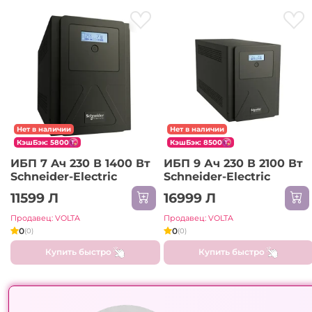
Нет в наличии
Нет в наличии
КэшБэк: 5800
КэшБэк: 8500
ИБП 7 Aч 230 В 1400 Вт
ИБП 9 Ач 230 В 2100 Вт
Schneider-Electric
Schneider-Electric
11599 Л
16999 Л
Продавец: VOLTA
Продавец: VOLTA
0
0
(0)
(0)
Купить быстро
Купить быстро