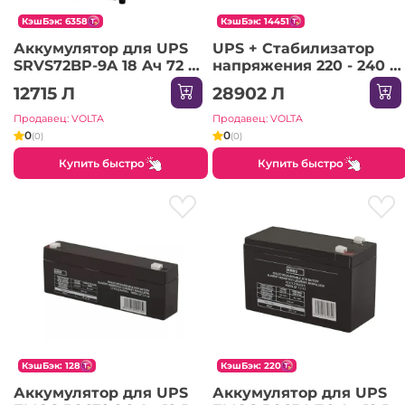
КэшБэк: 6358
КэшБэк: 14451
Аккумулятор для UPS
UPS + Стабилизатор
SRVS72BP-9A 18 Aч 72 В
напряжения 220 - 240 В
1300 Вт Schneider-
2400 Вт Schneider-
12715 Л
28902 Л
Electric
Electric
Продавец: VOLTA
Продавец: VOLTA
0
0
(0)
(0)
Купить быстро
Купить быстро
КэшБэк: 128
КэшБэк: 220
Аккумулятор для UPS
Аккумулятор для UPS