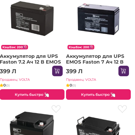
КэшБэк: 200
КэшБэк: 200
Аккумулятор для UPS
Аккумулятор для UPS
Faston 7.2 Aч 12 В EMOS
EMOS Faston 7 Aч 12 В
399 Л
399 Л
Продавец: VOLTA
Продавец: VOLTA
0
0
(0)
(0)
Купить быстро
Купить быстро