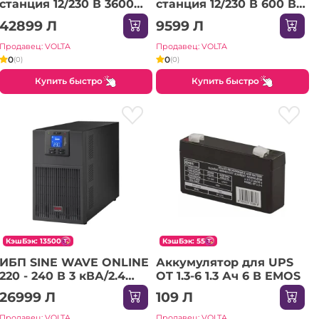
станция 12/230 В 3600
станция 12/230 В 600 Вт
Вт Yato
Yato
42899 Л
9599 Л
Продавец: VOLTA
Продавец: VOLTA
0
0
(0)
(0)
Купить быстро
Купить быстро
КэшБэк: 13500
КэшБэк: 55
ИБП SINE WAVE ONLINE
Аккумулятор для UPS
220 - 240 В 3 кВА/2.4
OT 1.3-6 1.3 Ач 6 В EMOS
кВт Schneider-Electric
26999 Л
109 Л
Продавец: VOLTA
Продавец: VOLTA