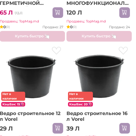
ГЕРМЕТИЧНОЙ
МНОГОФУНКЦИОНАЛЬН
КРЫШКОЙ 10 Л,
ТАЗ
65 Л
120 Л
73Л
ПРЯМОУГОЛЬНОЙ
ФОРМЫ
Продавец: TopMag.md
Продавец: TopMag.md
0
0
Продано: 27
Продано: 24
(0)
(0)
Купить быстро
Купить быстро
Нет в
Нет в
наличии
наличии
КэшБэк: 15
КэшБэк: 20
Ведро строительное 12
Ведро строительное 16
л Vorel
л Vorel
29 Л
39 Л