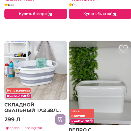
0
0
(0)
(0)
Купить быстро
Купить быстро
Нет в наличии
КэшБэк: 150
СКЛАДНОЙ
ОВАЛЬНЫЙ ТАЗ 38Л
Нет в
(081064)
наличии
299 Л
КэшБэк: 20
Продавец: TopMag.md
ВЕДРО С