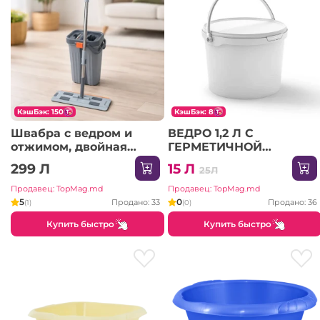
КэшБэк: 150
КэшБэк: 8
Швабра с ведром и
ВЕДРО 1,2 Л С
отжимом, двойная
ГЕРМЕТИЧНОЙ
система, 46x27.5x20cm
КРЫШКОЙ
299 Л
15 Л
25Л
(XYJ-J2)
Продавец: TopMag.md
Продавец: TopMag.md
5
0
Продано: 33
Продано: 36
(1)
(0)
Купить быстро
Купить быстро