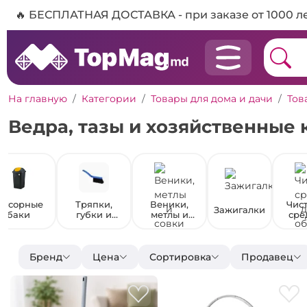
🔥 БЕСПЛАТНАЯ ДОСТАВКА - при заказе от 1000 л
На главную
Категории
Товары для дома и дачи
Тов
Ведра, тазы и хозяйственные
Мусорные
Тряпки,
Веники,
Чис
Зажигалки
баки
губки и
метлы и
сре
щетки
совки
для
Бренд
Цена
Сортировка
Продавец