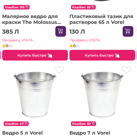
КэшБэк: 193
КэшБэк: 65
Малярное ведро для
Пластиковый тазик для
краски The Molossus
растворов 65 л Vorel
Rollingdog
385 Л
130 Л
Продавец: VOLTA
Продавец: VOLTA
0
0
(0)
(0)
Купить быстро
Купить быстро
КэшБэк: 47
КэшБэк: 60
Ведро 5 л Vorel
Ведро 7 л Vorel