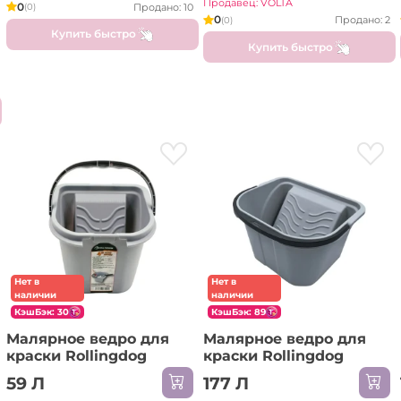
Продавец: VOLTA
0
Продано: 10
(0)
0
Продано: 2
(0)
Купить быстро
Купить быстро
Нет в
Нет в
наличии
наличии
КэшБэк: 30
КэшБэк: 89
Малярное ведро для
Малярное ведро для
краски Rollingdog
краски Rollingdog
59 Л
177 Л