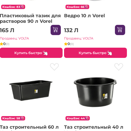
КэшБэк: 83
КэшБэк: 66
Пластиковый тазик для
Ведро 10 л Vorel
растворов 90 л Vorel
165 Л
132 Л
Продавец: VOLTA
Продавец: VOLTA
0
0
(0)
(0)
Купить быстро
Купить быстро
КэшБэк: 58
КэшБэк: 44
Таз строительный 60 л
Таз строительный 40 л