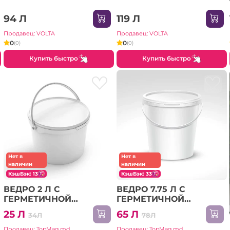
94 Л
119 Л
Продавец: VOLTA
Продавец: VOLTA
0
0
(0)
(0)
Купить быстро
Купить быстро
Нет в
Нет в
наличии
наличии
КэшБэк: 13
КэшБэк: 33
ВЕДРО 2 Л С
ВЕДРО 7.75 Л С
ГЕРМЕТИЧНОЙ
ГЕРМЕТИЧНОЙ
КРЫШКОЙ
КРЫШКОЙ
25 Л
65 Л
34Л
78Л
Продавец: TopMag.md
Продавец: TopMag.md