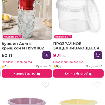
КэшБэк: 30
КэшБэк: 5
Кувшин Aura с
ПРОЗРАЧНОЕ
крышкой NT19701102
ЗАЩЕЛКИВАЮЩЕЕСЯ
ВЕДРО 0.55 Л
60 Л
9 Л
15Л
Продавец: TopMag.md
Продавец: TopMag.md
0
0
Продано: 3
Продано: 46
(0)
(0)
Купить быстро
Купить быстро