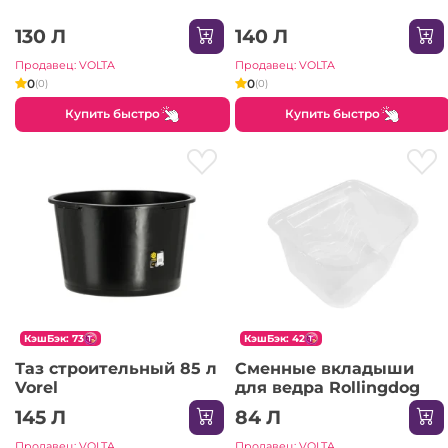
130 Л
140 Л
Продавец: VOLTA
Продавец: VOLTA
0
0
(0)
(0)
Купить быстро
Купить быстро
КэшБэк: 73
КэшБэк: 42
Таз строительный 85 л
Сменные вкладыши
Vorel
для ведра Rollingdog
145 Л
84 Л
Продавец: VOLTA
Продавец: VOLTA