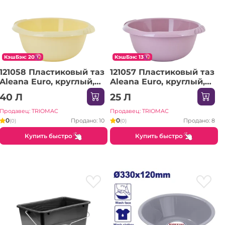
КэшБэк: 20
КэшБэк: 13
121058 Пластиковый таз
121057 Пластиковый таз
Aleana Euro, круглый,
Aleana Euro, круглый,
9,0 л
5,0 л
40 Л
25 Л
Продавец: TRIOMAC
Продавец: TRIOMAC
0
0
Продано: 10
Продано: 8
(0)
(0)
Купить быстро
Купить быстро