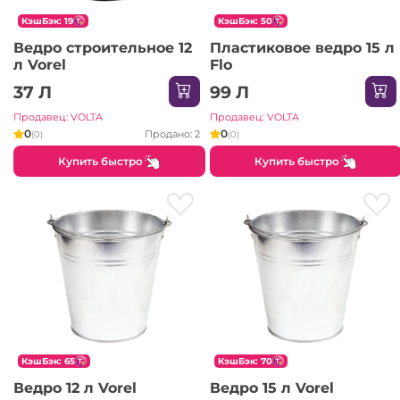
КэшБэк: 19
КэшБэк: 50
Ведро строительное 12
Пластиковое ведро 15 л
л Vorel
Flo
37 Л
99 Л
Продавец: VOLTA
Продавец: VOLTA
0
0
Продано: 2
(0)
(0)
Купить быстро
Купить быстро
КэшБэк: 65
КэшБэк: 70
Ведро 12 л Vorel
Ведро 15 л Vorel