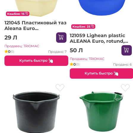
КэшБэк: 15
121045 Пластиковый таз
КэшБэк: 25
Aleana Euro
квадратный 6,0 л
121059 Lighean plastic
29 Л
ALEANA Euro, rotund,
Продавец: TRIOMAC
14.0 l
50 Л
0
Продано: 7
(0)
Продавец: TRIOMAC
Купить быстро
0
Продано: 6
(0)
Купить быстро