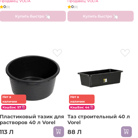
Продавец: VOLTA
Продавец: VOLTA
0
0
(0)
(0)
Купить быстро
Купить быстро
Нет в
Нет в
наличии
наличии
КэшБэк: 57
КэшБэк: 44
Пластиковый тазик для
Таз строительный 40 л
растворов 40 л Vorel
Vorel
113 Л
88 Л