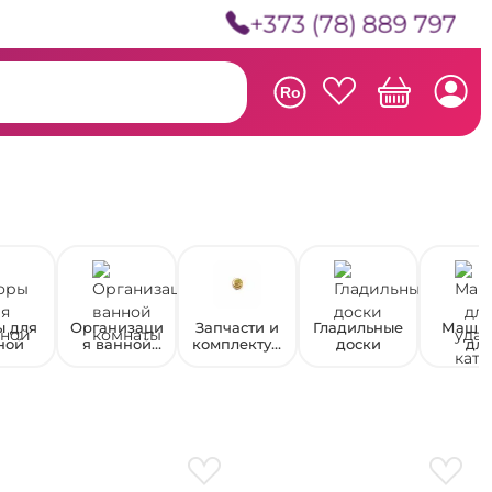
+373 (78) 889 797
Ro
ы для
Организаци
Запчасти и
Гладильные
Маши
ной
я ванной
комплектую
доски
дл
комнаты
щие для
удале
зажигалок
катыш