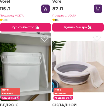
Vorel
Vorel
115 Л
87 Л
Продавец: VOLTA
Продавец: VOLTA
0
0
(0)
(0)
Купить быстро
Купить быстро
Нет в
Нет в
наличии
наличии
КэшБэк: 33
КэшБэк: 60
ВЕДРО С
СКЛАДНОЙ