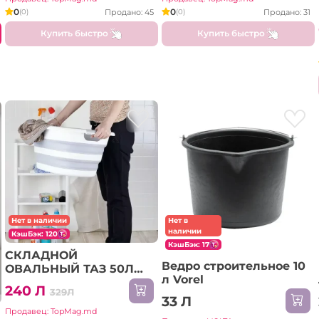
0
0
Продано: 45
Продано: 31
(0)
(0)
Купить быстро
Купить быстро
Нет в
Нет в наличии
наличии
КэшБэк: 120
КэшБэк: 17
СКЛАДНОЙ
Ведро строительное 10
ОВАЛЬНЫЙ ТАЗ 50Л
л Vorel
(LA550)
240 Л
329Л
33 Л
Продавец: TopMag.md