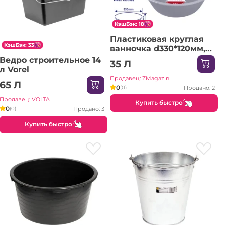
КэшБэк: 18
Пластиковая круглая
КэшБэк: 33
ванночка d330*120мм,
EMTOP
Ведро строительное 14
35 Л
л Vorel
Продавец: ZMagazin
65 Л
0
Продано: 2
(0)
Продавец: VOLTA
Купить быстро
0
Продано: 3
(0)
Купить быстро