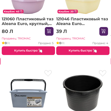
КэшБэк: 40
КэшБэк: 20
121060 Пластиковый таз
121046 Пластиковый таз
Aleana Euro, круглый,
Aleana Euro
22,0 л
квадратный 9,0 л
80 Л
39 Л
Продавец: TRIOMAC
Продавец: TRIOMAC
0
0
Продано: 5
Продано: 4
(0)
(0)
Купить быстро
Купить быстро