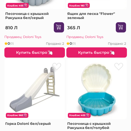
КэшБэк: 405
КэшБэк: 183
Песочница с крышкой
Ящик для песка "Flower"
Ракушка бел/серый
зеленый
810 Л
365 Л
Продавец: Doloni Toys
Продавец: Doloni Toys
0
0
Продано: 2
Продано: 2
(0)
(0)
Купить быстро
Купить быстро
КэшБэк: 960
КэшБэк: 405
Горка Doloni бел/серый
Песочница с крышкой
Ракушка бел/голубой