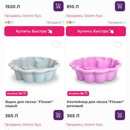
1920 Л
810 Л
Продавец: Doloni Toys
Продавец: Doloni Toys
0
0
Продано: 1
Продано: 1
(0)
(0)
Купить быстро
Купить быстро
КэшБэк: 183
КэшБэк: 183
Ящик для песка ''Flower''
Контейнер для песка "Flower"
серый
розовый
365 Л
365 Л
Продавец: Doloni Toys
Продавец: Doloni Toys