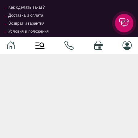
Как сделать заказ?
Доставка и оплата
Возврат и гарантия
Условия и положения
Контакты
Магазины
Категории
Категории
Домашние животные
Компоненты
Ваучер TopMag
Сетевое оборудование
Аудиотехника
Серверное оборудование
Наушники
Спальня
Смартфоны
Гостиная
Смарт часы
Кухня
Кнопочные телефоны
Зал
Умные очки
Детская комната