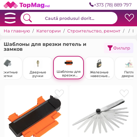
+373 (78) 889 797
На главную
Категории
Строительство, ремонт
Двер
Шаблоны для врезки петель и замков
Шаблоны для врезки петель и
Фильтр
замков
Шаблоны для
оскитные
Дверные
Железные
Петли
врезки
сетки
ручки
навесные
дверны
петель и
замки
замков