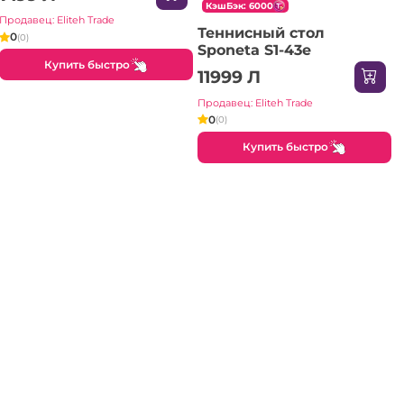
КэшБэк: 6000
Продавец: Eliteh Trade
Теннисный стол
0
(0)
Sponeta S1-43e
Купить быстро
11999 Л
Продавец: Eliteh Trade
0
(0)
Купить быстро