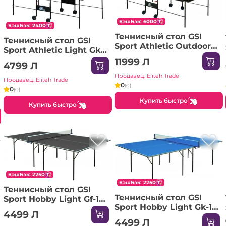
КэшБэк: 6000
КэшБэк: 2400
Теннисный стол GSI
Теннисный стол GSI
Sport Athletic Outdoor
Sport Athletic Light Gk-2
Alu Line Gt-2 Blue
Indoor Blue
11999 Л
4799 Л
Продавец: Eliteh Trade
Продавец: Eliteh Trade
0
(0)
0
(0)
Купить быстро
Купить быстро
КэшБэк: 2250
КэшБэк: 2250
Теннисный стол GSI
Теннисный стол GSI
Sport Hobby Light Gf-1
Sport Hobby Light Gk-1
Indoor Graphite
4499 Л
Indoor Blue
4499 Л