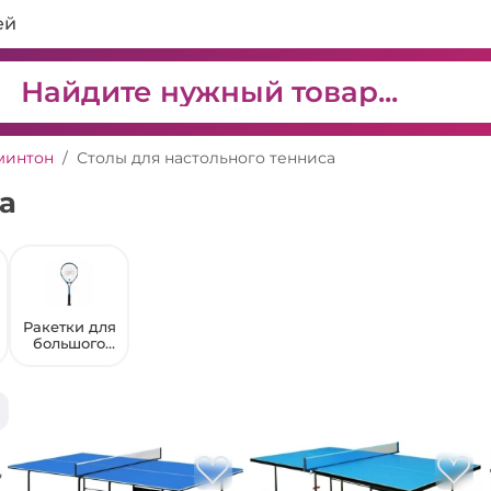
ей
минтон
Столы для настольного тенниса
а
Ракетки для
большого
тенниса