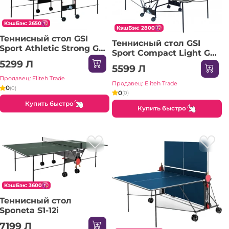
КэшБэк: 2650
КэшБэк: 2800
Теннисный стол GSI
Теннисный стол GSI
Sport Athletic Strong Gk-
Sport Compact Light Gf-
3 Indoor Blue
4 Indoor Graphite
5299 Л
5599 Л
Продавец: Eliteh Trade
Продавец: Eliteh Trade
0
(0)
0
(0)
Купить быстро
Купить быстро
КэшБэк: 3600
Теннисный стол
Sponeta S1-12i
7199 Л