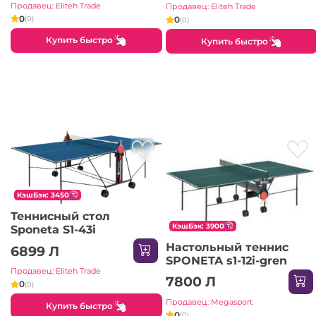
Продавец: Eliteh Trade
Продавец: Eliteh Trade
0
0
(0)
(0)
Купить быстро
Купить быстро
КэшБэк: 3450
Теннисный стол
КэшБэк: 3900
Sponeta S1-43i
Настольный теннис
6899 Л
SPONETA s1-12i-gren
Продавец: Eliteh Trade
7800 Л
0
(0)
Продавец: Megasport
Купить быстро
0
(0)