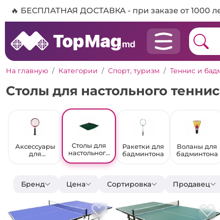
🔥 БЕСПЛАТНАЯ ДОСТАВКА - при заказе от 1000 л
На главную
Категории
Спорт, туризм
Теннис и бад
Столы для настольного теннис
Столы для
Аксессуары
Ракетки для
Воланы для
настольного
для
бадминтона
бадминтона
тенниса
настольного
тенниса
Бренд
Цена
Сортировка
Продавец