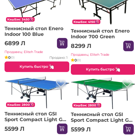
КэшБэк: 3450
КэшБэк: 4150
Теннисный стол Enero
Теннисный стол Enero
Indoor 100 Blue
Indoor 700 Green
6899 Л
8299 Л
Продавец: Eliteh Trade
Продавец: Eliteh Trade
0
Продано: 1
(0)
0
(0)
Купить быстро
Купить быстро
КэшБэк: 2800
КэшБэк: 2800
Теннисный стол GSI
Теннисный стол GSI
Sport Compact Light Gk-
Sport Compact Light Gp-
4 Indoor Blue
4 Indoor Green
5599 Л
5599 Л