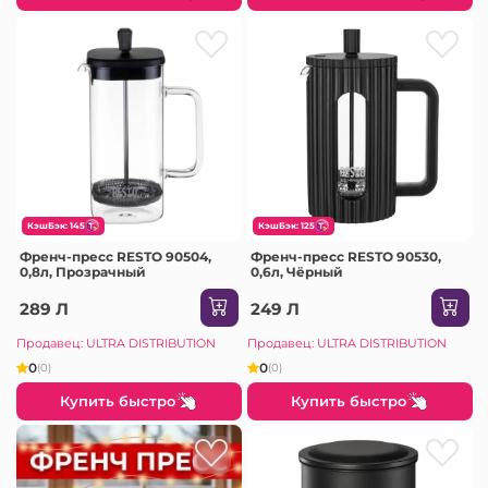
КэшБэк: 145
КэшБэк: 125
Френч-пресс RESTO 90504,
Френч-пресс RESTO 90530,
0,8л, Прозрачный
0,6л, Чёрный
289 Л
249 Л
Продавец: ULTRA DISTRIBUTION
Продавец: ULTRA DISTRIBUTION
0
0
(0)
(0)
Купить быстро
Купить быстро