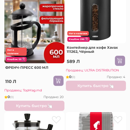
Нет в наличии
КэшБэк: 295
Контейнер для кофе Xavax
Нет в
111262, Чёрный
наличии
КэшБэк: 55
589 Л
ФРЕНЧ-ПРЕСС 600 МЛ
Продавец: ULTRA DISTRIBUTION
0
Продано: 4
(0)
110 Л
Купить быстро
Продавец: TopMag.md
0
Продано: 20
(0)
Купить быстро