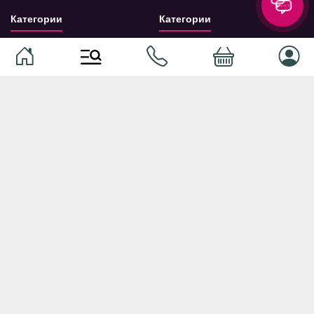
Категории
Категории
Домашние животные
Компоненты
Ваучер TopMag
Сетевое оборудование
Аудиотехника
Серверное оборудование
Наушники
Спальня
Смартфоны
Гостиная
Смарт часы
Кухня
Кнопочные телефоны
Зал
Умные очки
Детская комната
Программное обеспечение
Офис и кабинет
Периферийные устройства
Системы хранения, полки,
стеллажи
Ноутбуки и аксессуары
Фурнитура и аксессуары для
Планшеты и аксессуары
мебели
Ванная комната