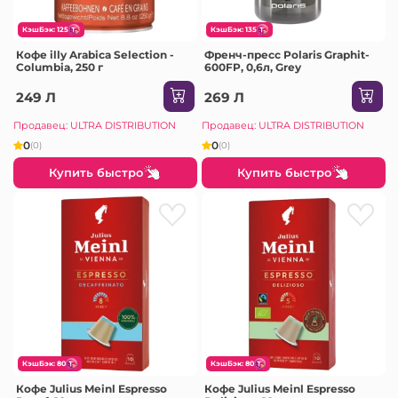
КэшБэк: 125
КэшБэк: 135
Кофе illy Arabica Selection -
Френч-пресс Polaris Graphit-
Columbia, 250 г
600FP, 0,6л, Grey
249 Л
269 Л
Продавец: ULTRA DISTRIBUTION
Продавец: ULTRA DISTRIBUTION
0
0
(0)
(0)
Купить быстро
Купить быстро
КэшБэк: 80
КэшБэк: 80
Кофе Julius Meinl Espresso
Кофе Julius Meinl Espresso