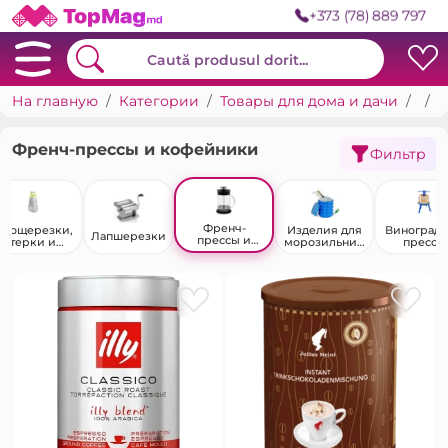
+373 (78) 889 797
На главную
Категории
Товары для дома и дачи
Пос
Ф
Френч-прессы и кофейники
Фильтр
Френч-
Овощерезки,
Изделия для
Виноград
Лапшерезки
прессы и
терки и
морозильник
прессы
кофейники
слайсеры
а