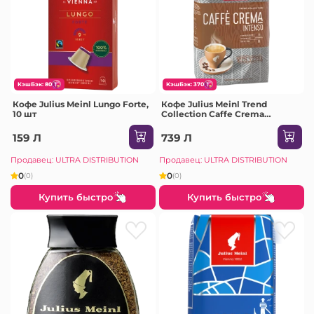
КэшБэк: 80
КэшБэк: 370
Кофе Julius Meinl Lungo Forte,
Кофе Julius Meinl Trend
10 шт
Collection Caffe Crema
Intenso, 1 кг
159 Л
739 Л
Продавец: ULTRA DISTRIBUTION
Продавец: ULTRA DISTRIBUTION
0
0
(0)
(0)
Купить быстро
Купить быстро