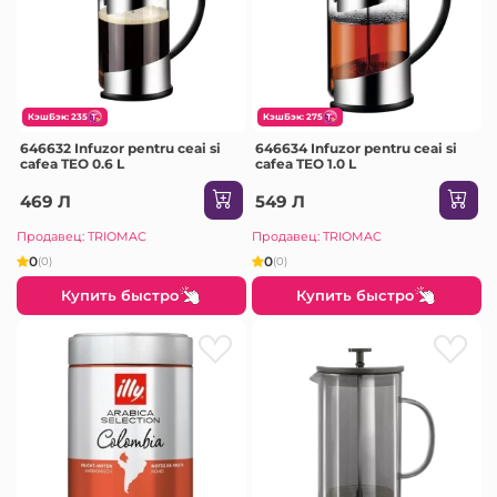
КэшБэк: 235
КэшБэк: 275
646632 Infuzor pentru ceai si
646634 Infuzor pentru ceai si
cafea TEO 0.6 L
cafea TEO 1.0 L
469 Л
549 Л
Продавец: TRIOMAC
Продавец: TRIOMAC
0
0
(0)
(0)
Купить быстро
Купить быстро