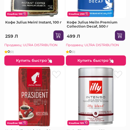
КэшБэк: 130
КэшБэк: 250
Кофе Julius Meinl Instant, 100 г
Кофе Julius Meiln Premium
Collection Decaf, 500 г
259 Л
499 Л
Продавец: ULTRA DISTRIBUTION
Продавец: ULTRA DISTRIBUTION
0
0
(0)
(0)
Купить быстро
Купить быстро
КэшБэк: 185
КэшБэк: 125