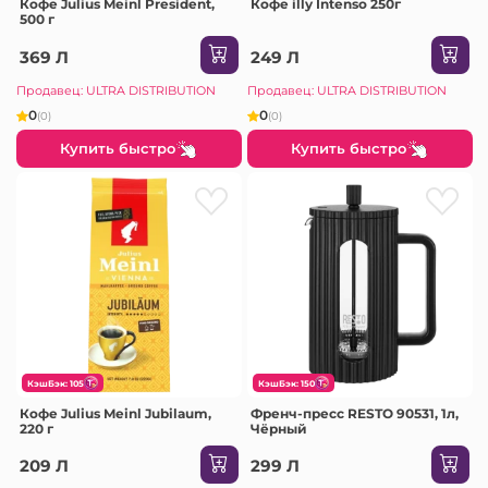
Кофе Julius Meinl President,
Кофе illy Intenso 250г
500 г
369 Л
249 Л
Продавец: ULTRA DISTRIBUTION
Продавец: ULTRA DISTRIBUTION
0
0
(0)
(0)
Купить быстро
Купить быстро
КэшБэк: 105
КэшБэк: 150
Кофе Julius Meinl Jubilaum,
Френч-пресс RESTO 90531, 1л,
220 г
Чёрный
209 Л
299 Л