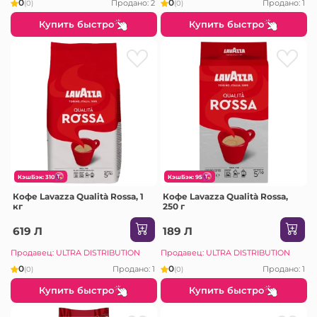
0
0
Продано: 2
Продано: 1
(0)
(0)
Купить быстро
Купить быстро
КэшБэк: 310
КэшБэк: 95
Кофе Lavazza Qualità Rossa, 1
Кофе Lavazza Qualità Rossa,
кг
250 г
619 Л
189 Л
Продавец: ULTRA DISTRIBUTION
Продавец: ULTRA DISTRIBUTION
0
0
Продано: 1
Продано: 1
(0)
(0)
Купить быстро
Купить быстро