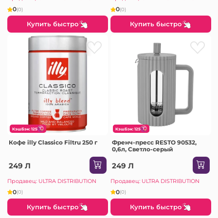
0
0
(0)
(0)
Купить быстро
Купить быстро
КэшБэк: 125
КэшБэк: 125
Кофе illy Classico Filtru 250 г
Френч-пресс RESTO 90532,
0,6л, Светло-серый
249 Л
249 Л
Продавец: ULTRA DISTRIBUTION
Продавец: ULTRA DISTRIBUTION
0
0
(0)
(0)
Купить быстро
Купить быстро