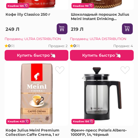
КэшБэк: 125
КэшБэк: 110
Кофе illy Classico 250 г
Шоколадный порошок Julius
Meinl Instant Drinking
Chocolate Mix, 300 г
249 Л
219 Л
Продавец: ULTRA DISTRIBUTION
Продавец: ULTRA DISTRIBUTION
0
0
Продано: 2
Продано: 4
(0)
(0)
Купить быстро
Купить быстро
КэшБэк: 425
КэшБэк: 150
Кофе Julius Meinl Premium
Френч-пресс Polaris Albero-
Collection Caffe Crema, 1 кг
1000FP, 1л, Чёрный