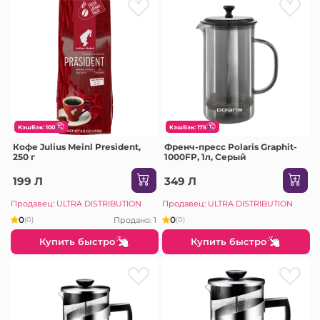
КэшБэк: 100
КэшБэк: 175
Кофе Julius Meinl President,
Френч-пресс Polaris Graphit-
250 г
1000FP, 1л, Серый
199 Л
349 Л
Продавец: ULTRA DISTRIBUTION
Продавец: ULTRA DISTRIBUTION
0
0
Продано: 1
(0)
(0)
Купить быстро
Купить быстро