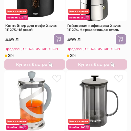
Нет в наличии
Нет в наличии
КэшБэк: 225
КэшБэк: 250
Контейнер для кофе Xavax
Гейзерная кофеварка Xavax
111275, Чёрный
111274, Нержавеющая сталь
449 Л
499 Л
Продавец: ULTRA DISTRIBUTION
Продавец: ULTRA DISTRIBUTION
0
0
(0)
(0)
Купить быстро
Купить быстро
Нет в наличии
Нет в наличии
КэшБэк: 190
КэшБэк: 200