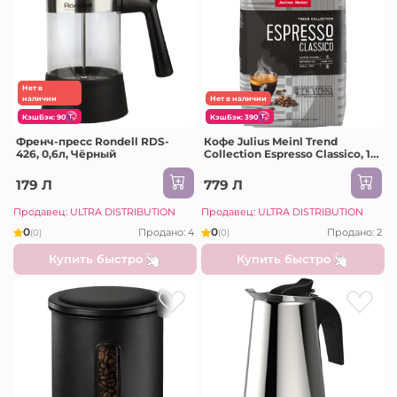
Нет в
наличии
Нет в наличии
КэшБэк: 90
КэшБэк: 390
Френч-пресс Rondell RDS-
Кофе Julius Meinl Trend
426, 0,6л, Чёрный
Collection Espresso Classico, 1
кг
179 Л
779 Л
Продавец: ULTRA DISTRIBUTION
Продавец: ULTRA DISTRIBUTION
0
0
Продано: 4
Продано: 2
(0)
(0)
Купить быстро
Купить быстро