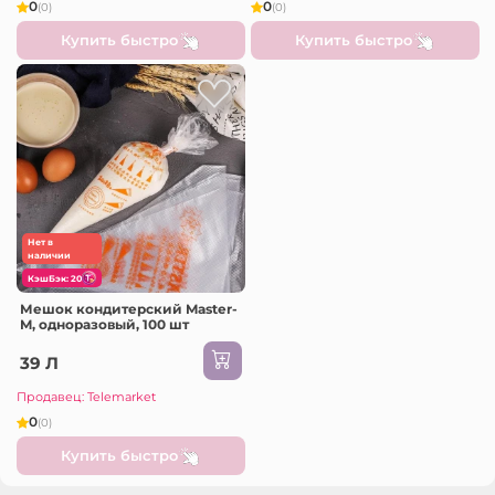
0
0
(0)
(0)
Купить быстро
Купить быстро
Нет в
наличии
КэшБэк: 20
Мешок кондитерский Master-
M, одноразовый, 100 шт
39 Л
Продавец: Telemarket
0
(0)
Купить быстро