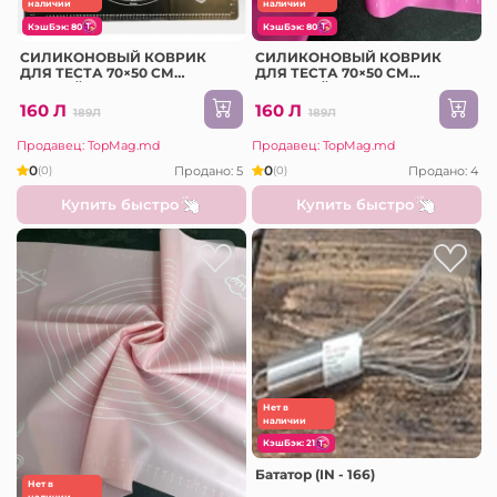
наличии
наличии
КэшБэк: 80
КэшБэк: 80
СИЛИКОНОВЫЙ КОВРИК
СИЛИКОНОВЫЙ КОВРИК
ДЛЯ ТЕСТА 70×50 СМ
ДЛЯ ТЕСТА 70×50 СМ
ЧЕРНЫЙ (2023-6-3)
РОЗОВЫЙ (2023-6-3)
160 Л
160 Л
189Л
189Л
Продавец: TopMag.md
Продавец: TopMag.md
0
0
Продано: 5
Продано: 4
(0)
(0)
Купить быстро
Купить быстро
Нет в
наличии
КэшБэк: 21
Бататор (IN - 166)
Нет в
наличии