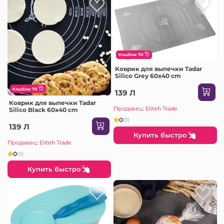
КэшБэк: 70
Коврик для выпечки Tadar
Silico Grey 60x40 cm
КэшБэк: 70
139 Л
Коврик для выпечки Tadar
Продавец: Eliteh Trade
Silico Black 60x40 cm
0
(0)
139 Л
Купить быстро
Продавец: Eliteh Trade
0
(0)
Купить быстро