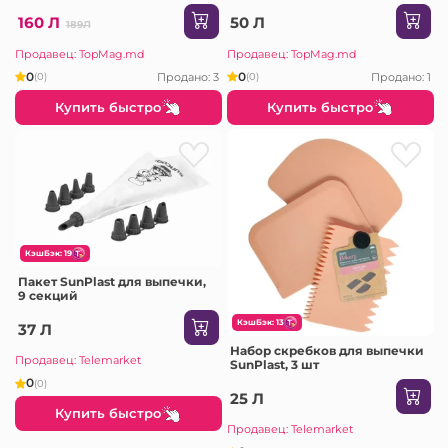
160 Л
50 Л
189Л
Продавец: TopMag.md
Продавец: TopMag.md
0
0
Продано: 3
Продано: 1
(0)
(0)
Купить быстро
Купить быстро
КэшБэк: 19
Пакет SunPlast для выпечки,
9 секций
КэшБэк: 13
37 Л
Набор скребков для выпечки
Продавец: Telemarket
SunPlast, 3 шт
0
(0)
25 Л
Купить быстро
Продавец: Telemarket