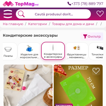
+373 (78) 889 797
На главную
Категории
Товары для дома и дачи
Пос
К
Кондитерские аксессуары
Фильтр
Кондитерски
Изделия для
Фруктовницы
Точилки д
Пиалы
е аксессуары
морозильник
, менажницы
ножей
а
и тортницы
РАСПРОДАЖА