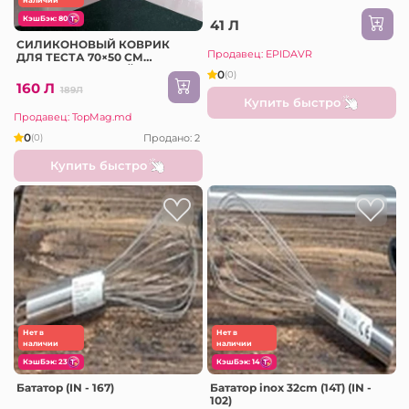
КэшБэк: 80
41 Л
СИЛИКОНОВЫЙ КОВРИК
Продавец: EPIDAVR
ДЛЯ ТЕСТА 70×50 СМ
БЛЕДНО-РОЗОВЫЙ (2023-6-3)
0
(0)
160 Л
189Л
Купить быстро
Продавец: TopMag.md
0
Продано: 2
(0)
Купить быстро
Нет в
Нет в
наличии
наличии
КэшБэк: 23
КэшБэк: 14
Бататор (IN - 167)
Бататор inox 32cm (14T) (IN -
102)