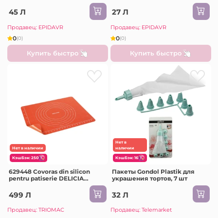
45 Л
27 Л
Продавец: EPIDAVR
Продавец: EPIDAVR
0
0
(0)
(0)
Купить быстро
Купить быстро
Нет в
Нет в наличии
наличии
КэшБэк: 250
КэшБэк: 16
629448 Covoras din silicon
Пакеты Gondol Plastik для
pentru patiserie DELICIA
украшения тортов, 7 шт
SiliconPRIME 50 x40 cm
499 Л
32 Л
Продавец: TRIOMAC
Продавец: Telemarket