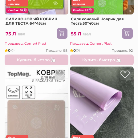
Нет в
Нет в
наличии
наличии
КэшБэк: 38
КэшБэк: 28
СИЛИКОНОВЫЙ КОВРИК
Силиконовый Коврик для
ДЛЯ ТЕСТА 64*45см
Теста 50*40см
75 Л
55 Л
155Л
120Л
Продавец: Comert Plast
Продавец: Comert Plast
0
0
Продано: 98
Продано: 92
(0)
(0)
Купить быстро
Купить быстро
Нет в
Нет в