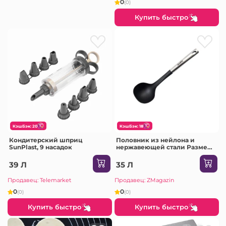
0
(0)
Купить быстро
КэшБэк: 20
КэшБэк: 18
Кондитерский шприц
Половник из нейлона и
SunPlast, 9 насадок
нержавеющей стали Размер:
32,5 * 9,5 * 7,5 см DECAKILA
39 Л
35 Л
Продавец: Telemarket
Продавец: ZMagazin
0
0
(0)
(0)
Купить быстро
Купить быстро