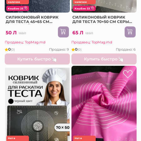
наличии
наличии
КэшБэк: 25
КэшБэк: 33
СИЛИКОНОВЫЙ КОВРИК
СИЛИКОНОВЫЙ КОВРИК
ДЛЯ ТЕСТА 45×65 СМ
ДЛЯ ТЕСТА 70×50 СМ СЕРЫЙ
КРЕМОВЫЙ (2023-6-2)
(2023-6-3)
50 Л
65 Л
169Л
189Л
Продавец: TopMag.md
Продавец: TopMag.md
0
0
Продано: 9
Продано: 6
(0)
(0)
Купить быстро
Купить быстро
Нет в
Нет в