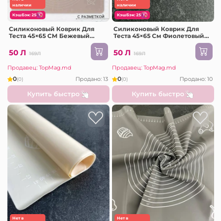
наличии
наличии
КэшБэк: 25
КэшБэк: 25
Силиконовый Коврик Для
Силиконовый Коврик Для
Теста 45×65 СМ Бежевый
Теста 45×65 См Фиолетовый
(2023-6-2)
(2023-6-2)
50 Л
50 Л
169Л
169Л
Продавец: TopMag.md
Продавец: TopMag.md
0
0
Продано: 13
Продано: 10
(0)
(0)
Купить быстро
Купить быстро
Нет в
Нет в