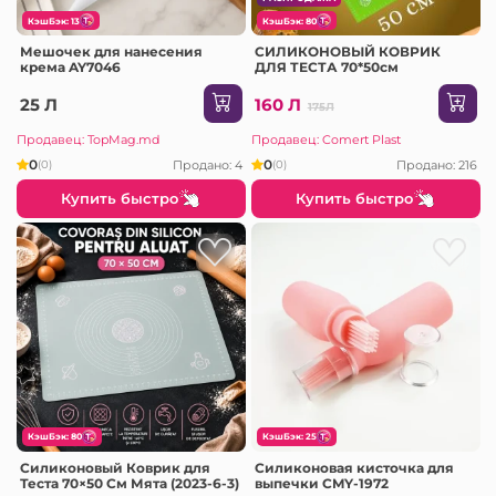
КэшБэк: 13
КэшБэк: 80
Мешочек для нанесения
СИЛИКОНОВЫЙ КОВРИК
крема AY7046
ДЛЯ ТЕСТА 70*50см
25 Л
160 Л
175Л
Продавец: TopMag.md
Продавец: Comert Plast
0
0
Продано: 4
Продано: 216
(0)
(0)
Купить быстро
Купить быстро
КэшБэк: 80
КэшБэк: 25
Силиконовый Коврик для
Силиконовая кисточка для
Теста 70×50 См Мята (2023-6-3)
выпечки CMY-1972