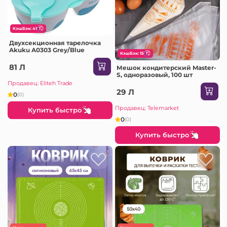
КэшБэк: 41
Двухсекционная тарелочка
Akuku A0303 Grey/Blue
КэшБэк: 15
81 Л
Мешок кондитерский Master-
S, одноразовый, 100 шт
Продавец: Eliteh Trade
29 Л
0
(0)
Продавец: Telemarket
Купить быстро
0
(0)
Купить быстро