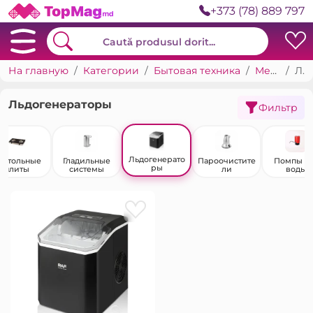
+373 (78) 889 797
На главную
Категории
Бытовая техника
Мелкое кухонное оборудование
Льдогенераторы
Льдогенераторы
Фильтр
Льдогенерато
астольные
Гладильные
Пароочистите
Помпы д
ры
плиты
системы
ли
воды