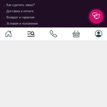
Как сделать заказ?
Доставка и оплата
Возврат и гарантия
Условия и положения
Контакты
Магазины
Категории
Категории
Домашние животные
Компоненты
Ваучер TopMag
Сетевое оборудование
Аудиотехника
Серверное оборудование
Наушники
Спальня
Смартфоны
Гостиная
Смарт часы
Кухня
Кнопочные телефоны
Зал
Умные очки
Детская комната