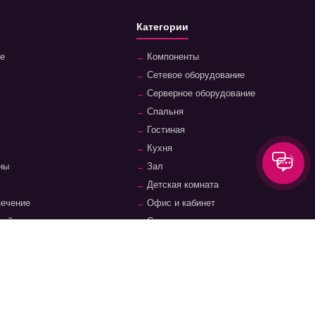
Категории
е
Компоненты
Сетевое оборудование
Серверное оборудование
Спальня
Гостиная
Кухня
ны
Зал
Детская комната
печение
Офис и кабинет
ройства
Системы хранения, полки, стеллажи
уары
Фурнитура и аксессуары для мебели
суары
Ванная комната