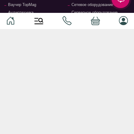
Ваучер TopMag
Сетевое оборудование
Аудиотехника
Серверное оборудование
Наушники
Спальня
Смартфоны
Гостиная
Смарт часы
Кухня
Кнопочные телефоны
Зал
Умные очки
Детская комната
Программное обеспечение
Офис и кабинет
Периферийные устройства
Системы хранения, полки,
стеллажи
Ноутбуки и аксессуары
Фурнитура и аксессуары для
Планшеты и аксессуары
мебели
Ванная комната