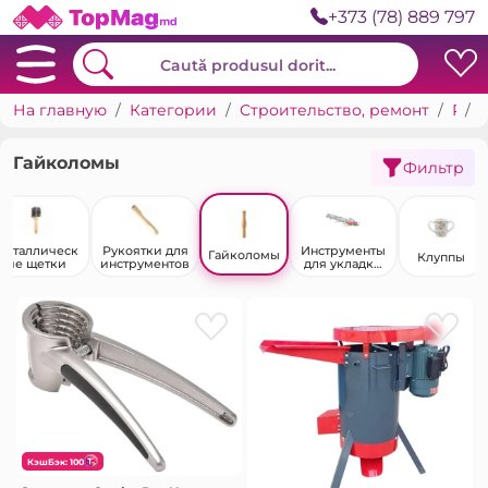
+373 (78) 889 797
На главную
Категории
Строительство, ремонт
Ручные инструменты
Гайколомы
Фильтр
Металлическ
Рукоятки для
Инструменты
Гайколомы
Клуппы
ие щетки
инструментов
для укладки
плитки
КэшБэк: 100