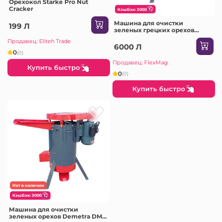
Орехокол Starke Pro Nut
Cracker
КэшБэк: 3000
Машина для очистки
199 Л
зеленых грецких орехов
Demetra DM-100N
Продавец: Eliteh Trade
6000 Л
0
(0)
Продавец: FlexMag
Купить быстро
0
(0)
Купить быстро
Нет в наличии
КэшБэк: 3000
Машина для очистки
зеленых орехов Demetra DM-