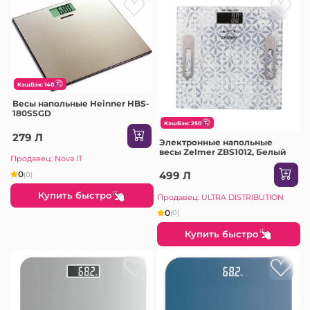
КэшБэк: 140
Весы напольные Heinner HBS-
180SSGD
КэшБэк: 250
279 Л
Электронные напольные
весы Zelmer ZBS1012, Белый
Продавец: Nova IT
0
499 Л
(0)
Купить быстро
Продавец: ULTRA DISTRIBUTION
0
(0)
Купить быстро