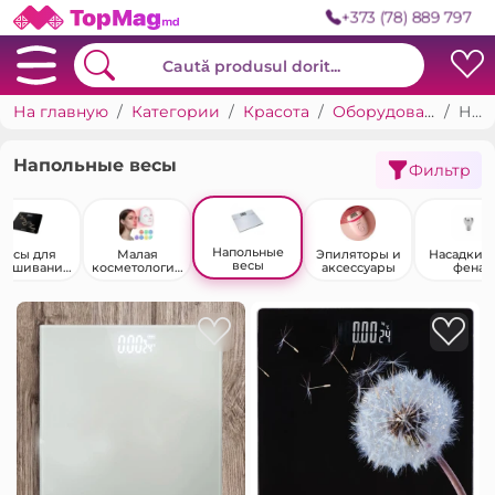
+373 (78) 889 797
На главную
Категории
Красота
Оборудование и методы для косметических процедур
Напольные весы
Напольные весы
Фильтр
Напольные
Весы для
Малая
Эпиляторы и
Насадки д
весы
вешивания
косметологич
аксессуары
фена
тела
еская техника