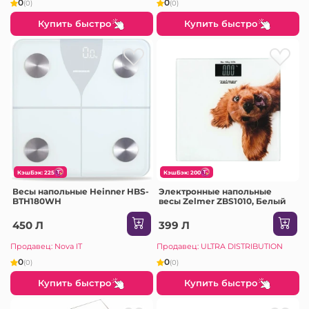
0
0
(0)
(0)
Купить быстро
Купить быстро
КэшБэк: 225
КэшБэк: 200
Весы напольные Heinner HBS-
Электронные напольные
BTH180WH
весы Zelmer ZBS1010, Белый
450 Л
399 Л
Продавец: Nova IT
Продавец: ULTRA DISTRIBUTION
0
0
(0)
(0)
Купить быстро
Купить быстро