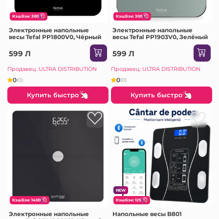
КэшБэк: 300
КэшБэк: 300
Электронные напольные
Электронные напольные
весы Tefal PP1800V0, Чёрный
весы Tefal PP1903V0, Зелёный
599 Л
599 Л
Продавец: ULTRA DISTRIBUTION
Продавец: ULTRA DISTRIBUTION
0
0
(0)
(0)
Купить быстро
Купить быстро
NEW
КэшБэк: 1400
КэшБэк: 125
Электронные напольные
Напольные весы B801