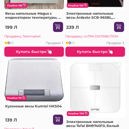
КэшБэк: 100
КэшБэк: 120
Весы напольные Magus с
Электронные напольные
индикатором температуры, 0-
весы Ardesto SCB-965BL,
180 кг
Чёрный
199 Л
239 Л
Продавец: Telemarket
Продавец: ULTRA DISTRIBUTION
0
0
Продано: 1
Продано: 3
(0)
(0)
Купить быстро
Купить быстро
КэшБэк: 70
Кухонные весы Kumtel HKS04
КэшБэк: 750
139 Л
Электронные напольные
весы Tefal BM9740F0, Белый
Продавец: Nova IT