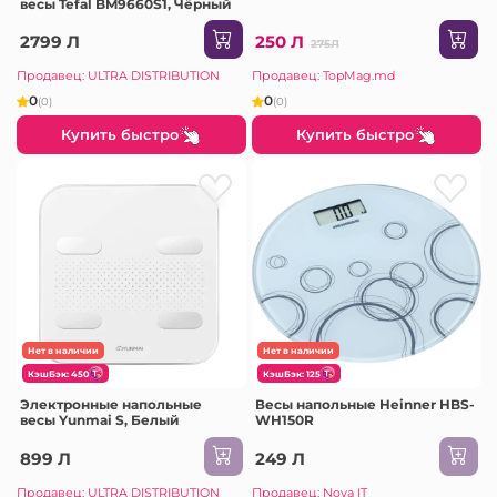
весы Tefal BM9660S1, Чёрный
2799 Л
250 Л
275Л
Продавец: ULTRA DISTRIBUTION
Продавец: TopMag.md
0
0
(0)
(0)
Купить быстро
Купить быстро
Нет в наличии
Нет в наличии
КэшБэк: 450
КэшБэк: 125
Электронные напольные
Весы напольные Heinner HBS-
весы Yunmai S, Белый
WH150R
899 Л
249 Л
Продавец: ULTRA DISTRIBUTION
Продавец: Nova IT