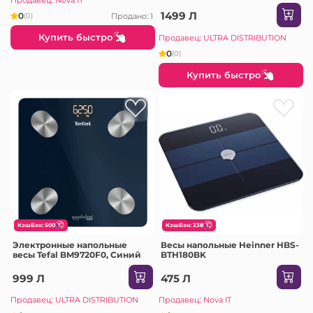
1499 Л
0
Продано: 1
(0)
Купить быстро
Продавец: ULTRA DISTRIBUTION
0
(0)
Купить быстро
КэшБэк: 500
КэшБэк: 238
Электронные напольные
Весы напольные Heinner HBS-
весы Tefal BM9720F0, Синий
BTH180BK
999 Л
475 Л
Продавец: ULTRA DISTRIBUTION
Продавец: Nova IT