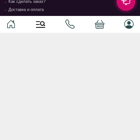
Как сделать заказ?
Доставка и оплата
Возврат и гарантия
Условия и положения
Контакты
Магазины
Категории
Категории
Домашние животные
Компоненты
Ваучер TopMag
Сетевое оборудование
Аудиотехника
Серверное оборудование
Наушники
Спальня
Смартфоны
Гостиная
Смарт часы
Кухня
Кнопочные телефоны
Зал
Умные очки
Детская комната
Программное обеспечение
Офис и кабинет