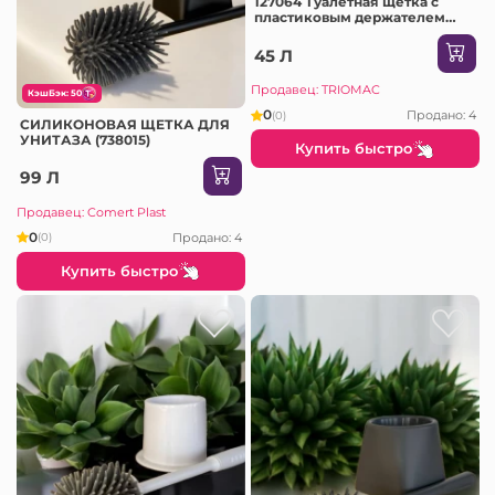
127064 Туалетная щетка с
пластиковым держателем
«Оптима» Алеана
45 Л
Продавец: TRIOMAC
КэшБэк: 50
0
Продано: 4
(0)
СИЛИКОНОВАЯ ЩЕТКА ДЛЯ
УНИТАЗА (738015)
Купить быстро
99 Л
Продавец: Comert Plast
0
Продано: 4
(0)
Купить быстро