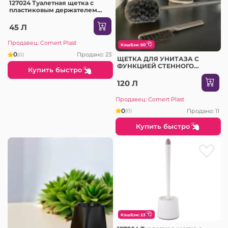
127024 Туалетная щетка с
пластиковым держателем
«Acva» Aleana
45 Л
Продавец: Comert Plast
КэшБэк: 60
0
Продано: 23
(0)
ЩЕТКА ДЛЯ УНИТАЗА С
ФУНКЦИЕЙ СТЕННОГО
Купить быстро
КРЕПЛЕНИЯ (0527)
120 Л
Продавец: Comert Plast
0
Продано: 11
(0)
Купить быстро
КэшБэк: 23