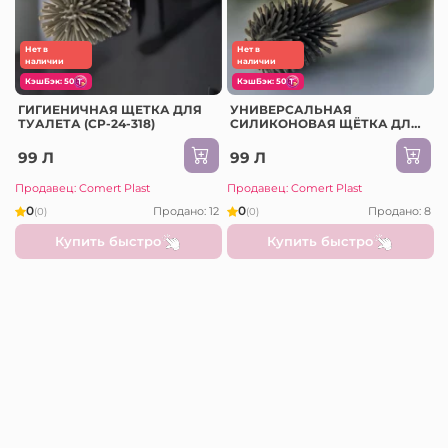
Нет в
Нет в
наличии
наличии
КэшБэк: 50
КэшБэк: 50
ГИГИЕНИЧНАЯ ЩЕТКА ДЛЯ
УНИВЕРСАЛЬНАЯ
ТУАЛЕТА (CP-24-318)
СИЛИКОНОВАЯ ЩЁТКА ДЛЯ
УНИТАЗА (738015)
99 Л
99 Л
Продавец: Comert Plast
Продавец: Comert Plast
0
0
Продано: 12
Продано: 8
(0)
(0)
Купить быстро
Купить быстро