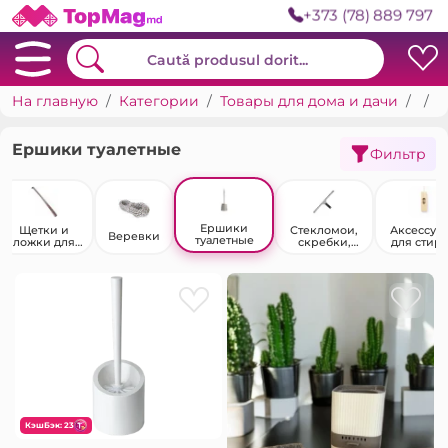
+373 (78) 889 797
На главную
Категории
Товары для дома и дачи
Тов
Е
Ершики туалетные
Фильтр
Ершики
Щетки и
Стекломои,
Аксессуа
Веревки
туалетные
ложки для
скребки,
для стир
обуви
сгоны
белья
КэшБэк: 23