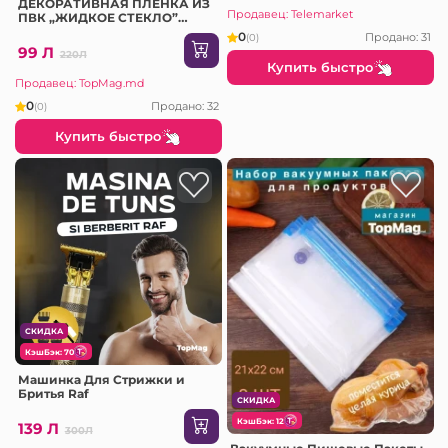
ДЕКОРАТИВНАЯ ПЛЁНКА ИЗ
Продавец: Telemarket
ПВК „ЖИДКОЕ СТЕКЛО”
100x100 СМ 0.7 MM (DL-006A)
0
Продано: 31
(0)
99 Л
220Л
Купить быстро
Продавец: TopMag.md
0
Продано: 32
(0)
Купить быстро
СКИДКА
КэшБэк: 70
Машинка Для Стрижки и
Бритья Raf
СКИДКА
КэшБэк: 12
139 Л
300Л