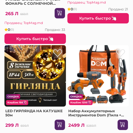
Продавец: TopMag.md
ФОНАРЬ С СОЛНЕЧНОЙ
ПАНЕЛЬЮ И МИНИ-
0
Продано: 21
(0)
НАБОРОМ ИНСТРУМЕНТОВ
265 Л
660Л
(7739-G)
Купить быстро
Продавец: TopMag.md
0
Продано: 33
(0)
Купить быстро
СКИДКА
СКИДКА
КэшБэк: 150
КэшБэк: 1250
LED ГИРЛЯНДA НА КАТУШКЕ
Набор Аккумуляторных
50м
Инструментов Dom (Пила +
Секатор + Болгарка + Дрель)
(VOR82785)
299 Л
2499 Л
600Л
5250Л