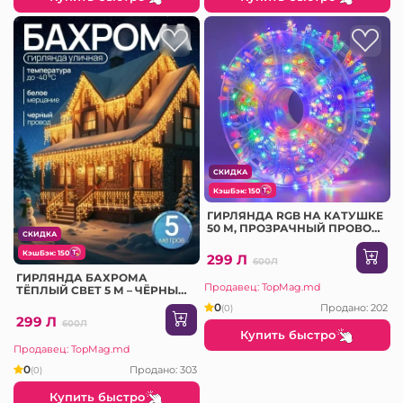
СКИДКА
КэшБэк: 150
ГИРЛЯНДА RGB НА КАТУШКЕ
50 М, ПРОЗРАЧНЫЙ ПРОВОД
СКИДКА
(JF-57)
КэшБэк: 150
299 Л
600Л
ГИРЛЯНДА БАХРОМА
Продавец: TopMag.md
ТЁПЛЫЙ СВЕТ 5 М – ЧЁРНЫЙ
ПРОВОД (JF-15)
0
Продано: 202
(0)
299 Л
600Л
Купить быстро
Продавец: TopMag.md
0
Продано: 303
(0)
Купить быстро