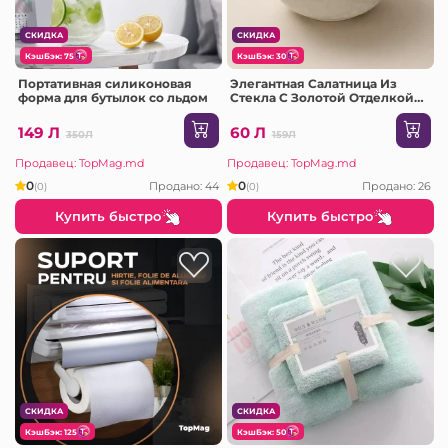
СКИДКА
СКИДКА
КэшБэк: 75
КэшБэк: 30
Портативная силиконовая
Элегантная Салатница Из
форма для бутылок со льдом
Стекла С Золотой Отделкой
(SML166)
149 Л
60 Л
350Л
159Л
Продавец: TopMag.md
Продавец: TopMag.md
0
0
Продано: 44
Продано: 26
(0)
(0)
Купить быстро
Купить быстро
СКИДКА
СКИДКА
КэшБэк: 125
КэшБэк: 50