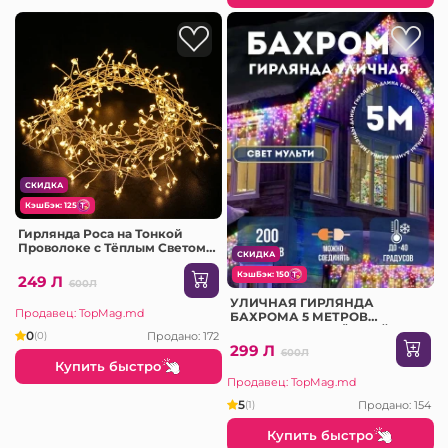
СКИДКА
КэшБэк: 125
Гирлянда Роса на Тонкой
Проволоке с Тёплым Светом,
СКИДКА
20м
КэшБэк: 150
249 Л
600Л
УЛИЧНАЯ ГИРЛЯНДА
Продавец: TopMag.md
БАХРОМА 5 МЕТРОВ
(МУЛЬТИЦВЕТ, ЧЁРНЫЙ
0
Продано: 172
(0)
ПРОВОД) (JF-17)
299 Л
600Л
Купить быстро
Продавец: TopMag.md
5
Продано: 154
(1)
Купить быстро