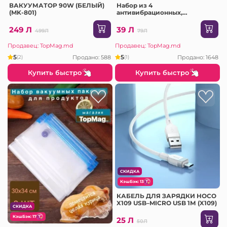
ВАКУУМАТОР 90W (БЕЛЫЙ)
Набор из 4
(MK-801)
антивибрационных,
шумоизоляционных и
противоскользящих ножек
249 Л
39 Л
499Л
79Л
из натурального каучука для
стиральной машины
Продавец: TopMag.md
Продавец: TopMag.md
5
5
Продано: 588
Продано: 1648
(2)
(1)
Купить быстро
Купить быстро
СКИДКА
КэшБэк: 13
КАБЕЛЬ ДЛЯ ЗАРЯДКИ HOCO
X109 USB–MICRO USB 1М (X109)
СКИДКА
КэшБэк: 17
25 Л
50Л