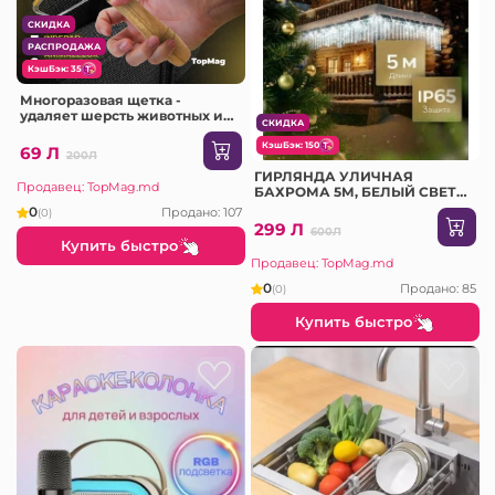
СКИДКА
РАСПРОДАЖА
КэшБэк: 35
Многоразовая щетка -
удаляет шерсть животных и
СКИДКА
пух
КэшБэк: 150
69 Л
200Л
ГИРЛЯНДА УЛИЧНАЯ
Продавец: TopMag.md
БАХРОМА 5М, БЕЛЫЙ СВЕТ
(JF-2)
0
Продано: 107
(0)
299 Л
600Л
Купить быстро
Продавец: TopMag.md
0
Продано: 85
(0)
Купить быстро