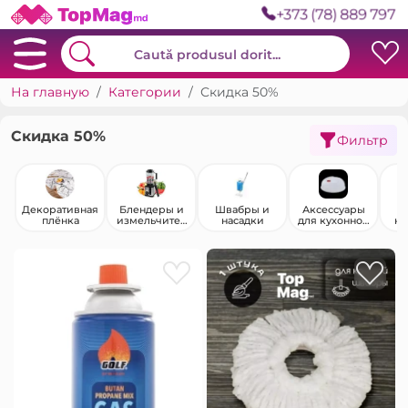
+373 (78) 889 797
На главную
Категории
Скидка 50%
Скидка 50%
Фильтр
Декоративная
Блендеры и
Швабры и
Аксессуары
плёнка
измельчител
насадки
для кухонной
но
и
техники