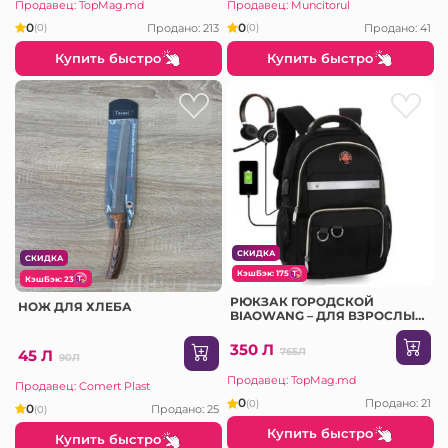
Продавец: TopMag.md
Продавец: Muncitorul
0
0
Продано: 213
Продано: 41
(0)
(0)
Купить быстро
Купить быстро
СКИДКА
СКИДКА
КэшБэк: 175
КэшБэк: 23
РЮКЗАК ГОРОДСКОЙ
НОЖ ДЛЯ ХЛЕБА
BIAOWANG – ДЛЯ ВЗРОСЛЫХ
И ПОДРОСТКОВ
350 Л
765Л
45 Л
90Л
Продавец: TopMag.md
Продавец: Comert Plast
0
Продано: 21
(0)
0
Продано: 25
(0)
Купить быстро
Купить быстро