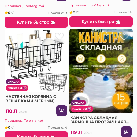
Продавец: TopMag.md
Продавец: TopMag.md
0
Продано: 6
0
(0)
Продано: 9
(0)
Купить быстро
Купить быстро
СКИДКА
КэшБэк: 55
НАСТЕННАЯ КОРЗИНА С
ВЕШАЛКАМИ (ЧЁРНЫЙ)
СКИДКА
КэшБэк: 60
110 Л
230Л
КАНИСТРА СКЛАДНАЯ
Продавец: Telemarket
ГАРМОШКА ПРОЗРАЧНАЯ 15
Л
0
Продано: 4
(0)
119 Л
299Л
Купить быстро