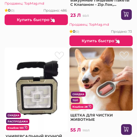
Вакуумные Пищевые Пакеты
Продавец: TopMag.md
С Клапаном – Zip Лок,
Многоразовые 21*22 Cm
0
Продано: 486
(0)
(XK211)
23 Л
60Л
Купить быстро
Продавец: TopMag.md
0
Продано: 73
(0)
Купить быстро
СКИДКА
ТОП
КэшБэк: 28
ЩЕТКА ДЛЯ ЧИСТКИ
СКИДКА
ЖИВОТНЫЕ
РАСПРОДАЖА
КэшБэк: 133
55 Л
110Л
УНИВЕРСАЛЬНЫЙ РУЧНОЙ