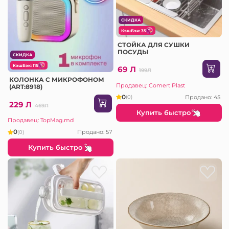
СКИДКА
КэшБэк: 35
СТОЙКА ДЛЯ СУШКИ
ПОСУДЫ
СКИДКА
КэшБэк: 115
69 Л
199Л
КОЛОНКА С МИКРОФОНОМ
Продавец: Comert Plast
(ART:8918)
0
Продано: 45
(0)
229 Л
469Л
Купить быстро
Продавец: TopMag.md
0
Продано: 57
(0)
Купить быстро