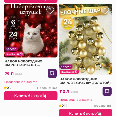
СКИДКА
КэшБэк: 40
НАБОР НОВОГОДНИХ
ШАРОВ 6см*24 ШТ.
СКИДКА
(КРАСНЫЙ)
КэшБэк: 55
79 Л
220Л
НАБОР НОВОГОДНИХ
Продавец: TopMag.md
ШАРОВ 6см*24 шт (ЗОЛОТОЙ)
0
Продано: 200
(0)
110 Л
220Л
Купить быстро
Продавец: TopMag.md
0
Продано: 188
(0)
Купить быстро