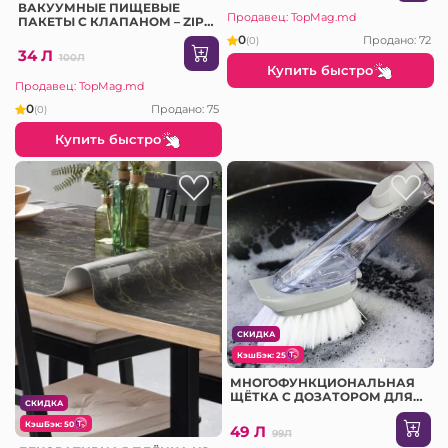
ВАКУУМНЫЕ ПИЩЕВЫЕ
Продавец: TopMag.md
ПАКЕТЫ С КЛАПАНОМ – ZIP
ЛОК, МНОГОРАЗОВЫЕ 30*34
0
Продано: 72
(0)
CM (XK214)
34 Л
100Л
Купить быстро
Продавец: TopMag.md
0
Продано: 75
(0)
Купить быстро
СКИДКА
КэшБэк: 25
МНОГОФУНКЦИОНАЛЬНАЯ
ЩЁТКА С ДОЗАТОРОМ ДЛЯ
СКИДКА
МЫТЬЯ ПОСУДЫ
КэшБэк: 50
49 Л
99Л