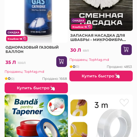
СКИДКА
КэшБэк: 15
СКИДКА
ЗАПАСНАЯ НАСАДКА ДЛЯ
КэшБэк: 18
ШВАБРЫ – МИКРОФИБРА
ДЛЯ ВЛАЖНОЙ УБОРКИ
ОДНОРАЗОВЫЙ ГАЗОВЫЙ
30 Л
69Л
БАЛЛОН
Продавец: TopMag.md
35 Л
100Л
0
Продано: 4853
(0)
Продавец: TopMag.md
Купить быстро
0
Продано: 1668
(0)
Купить быстро