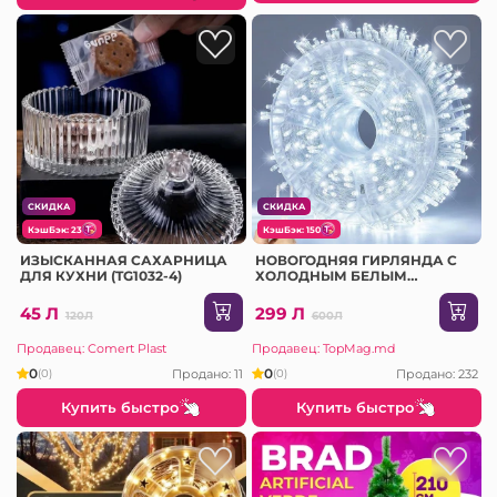
СКИДКА
СКИДКА
КэшБэк: 23
КэшБэк: 150
ИЗЫСКАННАЯ САХАРНИЦА
НОВОГОДНЯЯ ГИРЛЯНДА С
ДЛЯ КУХНИ (TG1032-4)
ХОЛОДНЫМ БЕЛЫМ
СВЕТОМ, 50M
45 Л
299 Л
120Л
600Л
Продавец: Comert Plast
Продавец: TopMag.md
0
0
Продано: 11
Продано: 232
(0)
(0)
Купить быстро
Купить быстро