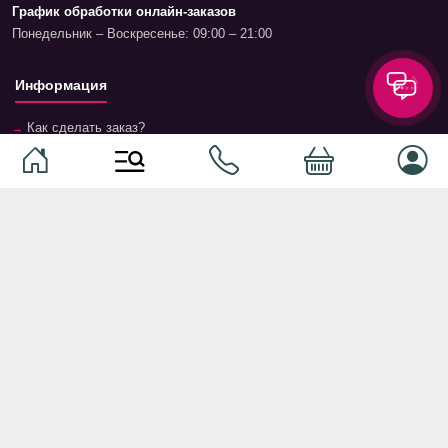
График обработки онлайн-заказов
Понедельник – Воскресенье: 09:00 – 21:00
Информация
Как сделать заказ?
Доставка и оплата
Возврат и гарантия
Условия и положения
Контакты
Магазины
Категории
Категории
Домашние животные
Компоненты
Ваучер TopMag
Сетевое оборудование
Аудиотехника
Серверное оборудование
Наушники
Спальня