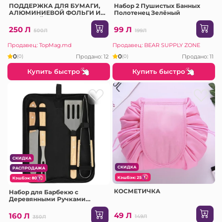
ПОДДЕРЖКА ДЛЯ БУМАГИ,
Набор 2 Пушистых Банных
АЛЮМИНИЕВОЙ ФОЛЬГИ И
Полотенец Зелёный
ПИЩЕВОЙ ФОЛЬГИ
250 Л
99 Л
500Л
199Л
Продавец: TopMag.md
Продавец: BEAR SUPPLY ZONE
0
0
Продано: 12
Продано: 11
(0)
(0)
Купить быстро
Купить быстро
СКИДКА
СКИДКА
РАСПРОДАЖА
КэшБэк: 25
КэшБэк: 80
КОСМЕТИЧКА
Набор для Барбекю с
Деревянными Ручками
(AT1217)
49 Л
160 Л
149Л
350Л