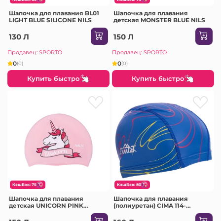
Шапочка для плавания BL01
Шапочка для плавания
LIGHT BLUE SILICONE NILS
детская MONSTER BLUE NILS
130 Л
150 Л
Продавец: SPORTO
Продавец: SPORTO
0
0
(0)
(0)
Купить быстро
Купить быстро
КэшБэк: 75
КэшБэк: 80
Шапочка для плавания
Шапочка для плавания
детская UNICORN PINK
(полиуретан) CIMA 114-
NILSШапочка для плавания
4Шапочка для плавания
детская UNICORN PINK NILS
(полиуретан) CIMA 114-4