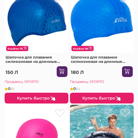
КэшБэк: 75
КэшБэк: 90
Шапочка для плавания
Шапочка для плавания
силиконовая на длинные
силиконовая на длинные
волосы CIMA BUBBLE PL-1669
волосы CIMA BUBBLE PL-2988
150 Л
180 Л
Продавец: SPORTO
Продавец: SPORTO
0
0
(0)
(0)
Купить быстро
Купить быстро