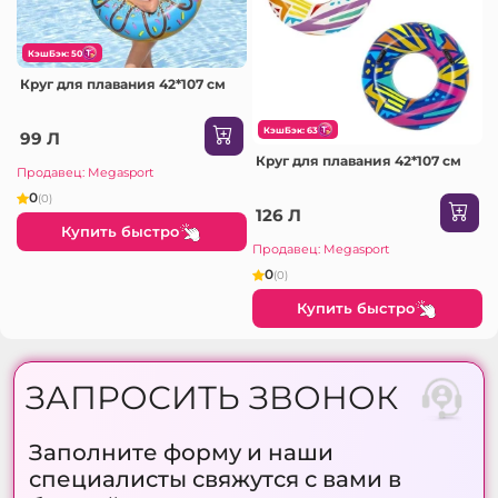
КэшБэк: 50
Круг для плавания 42*107 см
КэшБэк: 63
99 Л
Круг для плавания 42*107 см
Продавец: Megasport
0
(0)
126 Л
Купить быстро
Продавец: Megasport
0
(0)
Купить быстро
ЗАПРОСИТЬ ЗВОНОК
Заполните форму и наши
специалисты свяжутся с вами в