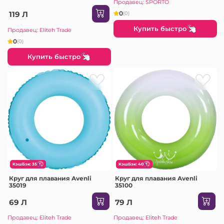
Продавец: SPORTO
0
119 Л
(0)
Купить быстро
Продавец: Eliteh Trade
0
(0)
Купить быстро
КэшБэк: 35
КэшБэк: 40
Круг для плавания Avenli
Круг для плавания Avenli
35019
35100
69 Л
79 Л
Продавец: Eliteh Trade
Продавец: Eliteh Trade