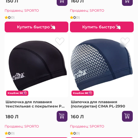
150 Л
160 Л
Продавец: SPORTO
Продавец: SPORTO
0
0
(0)
(0)
Купить быстро
Купить быстро
КэшБэк: 90
КэшБэк: 80
Шапочка для плавания
Шапочка для плавания
текстильная с покрытием PU
(полиуретан) CIMA PL-2990
CIMA PL-7034v
180 Л
160 Л
Продавец: SPORTO
Продавец: SPORTO
0
0
(0)
(0)