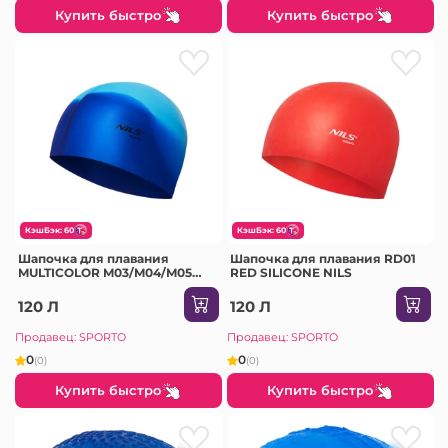
Купить быстро
Купить быстро
КэшБэк: 60
КэшБэк: 60
Шапочка для плавания
Шапочка для плавания RD01
MULTICOLOR M03/M04/M05
RED SILICONE NILS
NILS
120 Л
120 Л
Продавец: SPORTO
Продавец: SPORTO
0
0
(0)
(0)
Купить быстро
Купить быстро