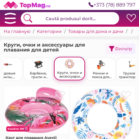
+373 (78) 889 797
На главную
Категории
Товары для дома и дачи
Дом
К
Круги, очки и аксессуары для
Фильтр
плавания для детей
Круги, очки и
Садовые
Барбекю,
Ремни и
Грузовы
аксессуары
пилы,
грили и
пояса для
транспорт
для плавания
ожовки и
коптильни
триммеров
средств
для детей
ножи
КэшБэк: 100
Круг для плавания Avenli