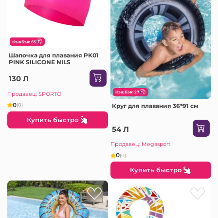
КэшБэк: 65
Шапочка для плавания PK01
PINK SILICONE NILS
130 Л
КэшБэк: 27
Продавец: SPORTO
0
(0)
Круг для плавания 36*91 см
Купить быстро
54 Л
Продавец: Megasport
0
(0)
Купить быстро