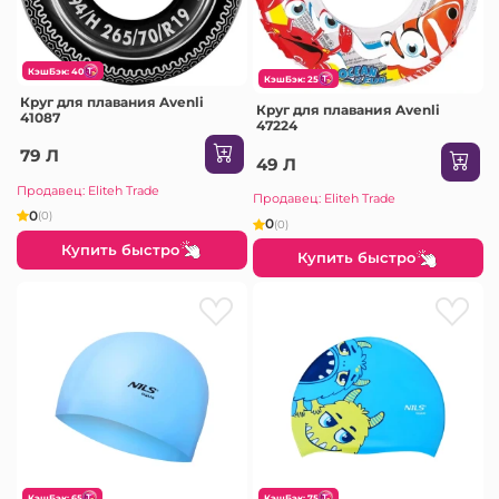
КэшБэк: 40
КэшБэк: 25
Круг для плавания Avenli
Круг для плавания Avenli
41087
47224
79 Л
49 Л
Продавец: Eliteh Trade
Продавец: Eliteh Trade
0
(0)
0
(0)
Купить быстро
Купить быстро
КэшБэк: 65
КэшБэк: 75