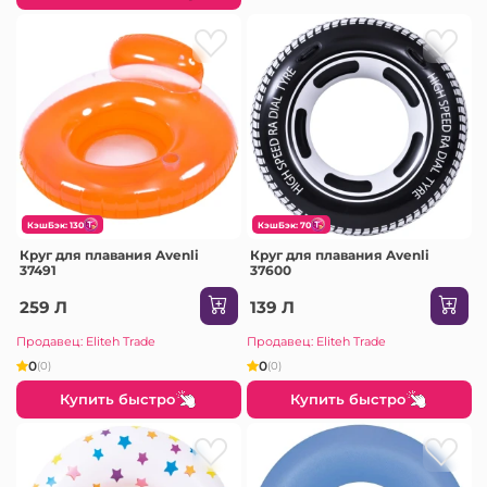
КэшБэк: 130
КэшБэк: 70
Круг для плавания Avenli
Круг для плавания Avenli
37491
37600
259 Л
139 Л
Продавец: Eliteh Trade
Продавец: Eliteh Trade
0
0
(0)
(0)
Купить быстро
Купить быстро