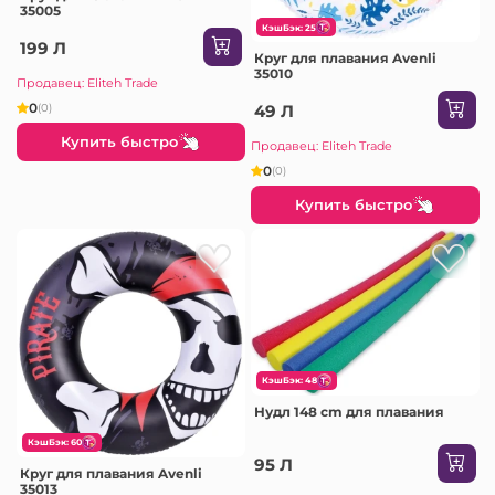
35005
КэшБэк: 25
199 Л
Круг для плавания Avenli
35010
Продавец: Eliteh Trade
0
(0)
49 Л
Купить быстро
Продавец: Eliteh Trade
0
(0)
Купить быстро
КэшБэк: 48
Нудл 148 cm для плавания
КэшБэк: 60
95 Л
Круг для плавания Avenli
35013