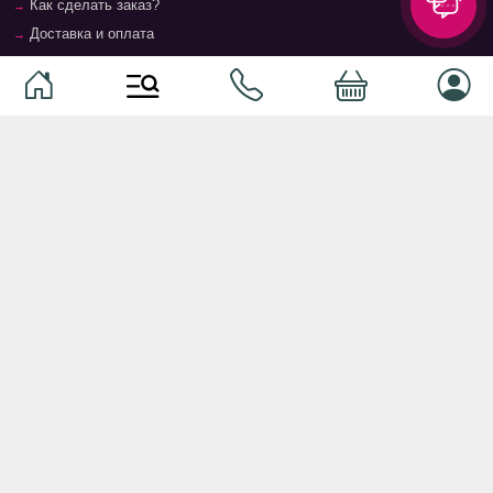
Как сделать заказ?
Доставка и оплата
Возврат и гарантия
Условия и положения
Контакты
Магазины
Категории
Категории
Домашние животные
Компоненты
Ваучер TopMag
Сетевое оборудование
Аудиотехника
Серверное оборудование
Наушники
Спальня
Смартфоны
Гостиная
Смарт часы
Кухня
Кнопочные телефоны
Зал
Умные очки
Детская комната
Программное обеспечение
Офис и кабинет