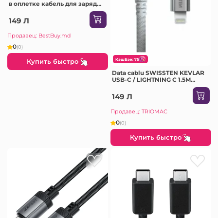
в оплетке кабель для зарядки
и передачи данных белый
149 Л
Продавец: BestBuy.md
0
(0)
КэшБэк: 75
Купить быстро
Data cablu SWISSTEN KEVLAR
USB-C / LIGHTNING C 1.5M
White
149 Л
Продавец: TRIOMAC
0
(0)
Купить быстро