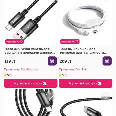
КэшБэк: 70
КэшБэк: 105
Hoco X89 Wind кабель для
Кабель LinknLink для
зарядки и передачи данных
температуры и влажности
Micro-USB(длина 2 м)(в
для eMotion Pro/Max/Ultra
упаковке) черный
139 Л
209 Л
Продавец: BestBuy.md
Продавец: DMLink
0
0
(0)
(0)
Купить быстро
Купить быстро