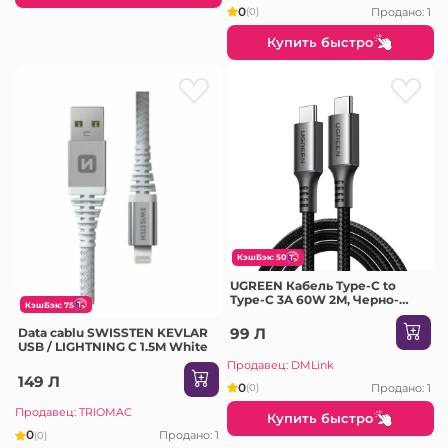
0
Продано: 1
(0)
Купить быстро
КэшБэк: 50
UGREEN Кабель Type-C to
Type-C 3A 60W 2M, Черно-
КэшБэк: 75
серый | US567
99 Л
Data cablu SWISSTEN KEVLAR
USB / LIGHTNING C 1.5M White
Продавец: DMLink
149 Л
0
Продано: 1
(0)
Продавец: TRIOMAC
Купить быстро
0
Продано: 1
(0)