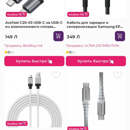
КэшБэк: 75
КэшБэк: 175
Acefast C20-03 USB-C на USB-C
Кабель для зарядки и
из алюминиевого сплава
синхронизации Samsung EP-
кабель для зарядки и
DN975BBRGRU, USB Type-
передачи данных черный
C/USB Type-C, 1м, Чёрный
149 Л
349 Л
Продавец: BestBuy.md
Продавец: ULTRA DISTRIBUTION
0
0
(0)
(0)
Купить быстро
Купить быстро
КэшБэк: 125
КэшБэк: 75