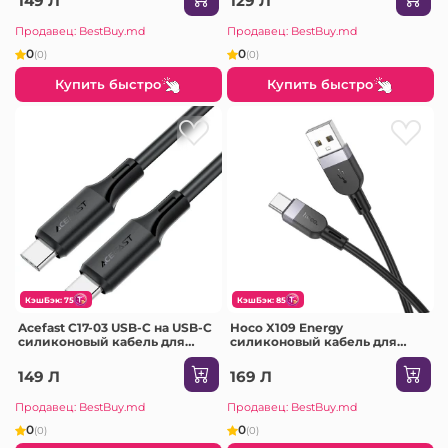
149 Л
129 Л
Продавец: BestBuy.md
Продавец: BestBuy.md
0
0
(0)
(0)
Купить быстро
Купить быстро
КэшБэк: 75
КэшБэк: 85
Acefast C17-03 USB-C на USB-C
Hoco X109 Energy
силиконовый кабель для
силиконовый кабель для
зарядки и передачи данных
зарядки и передачи данных
черный
USB-C(длина 3 м) черный
149 Л
169 Л
Продавец: BestBuy.md
Продавец: BestBuy.md
0
0
(0)
(0)