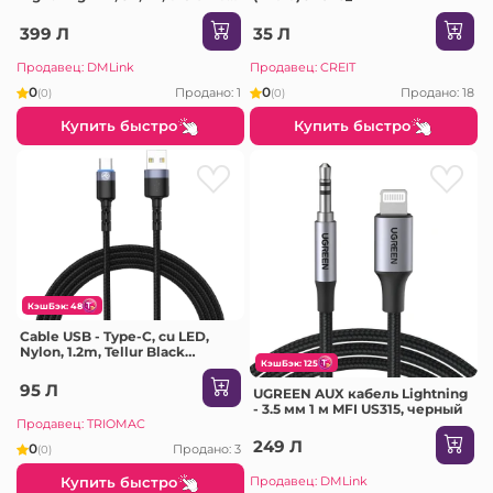
Shell, US304, серебристый
399 Л
35 Л
Продавец: DMLink
Продавец: CREIT
0
0
Продано: 1
Продано: 18
(0)
(0)
Купить быстро
Купить быстро
КэшБэк: 48
Cable USB - Type-C, cu LED,
Nylon, 1.2m, Tellur Black
КэшБэк: 125
TLL155363
95 Л
UGREEN AUX кабель Lightning
- 3.5 мм 1 м MFI US315, черный
Продавец: TRIOMAC
249 Л
0
Продано: 3
(0)
Продавец: DMLink
Купить быстро