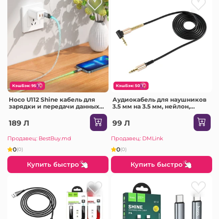
КэшБэк: 95
КэшБэк: 50
Hoco U112 Shine кабель для
Аудиокабель для наушников
зарядки и передачи данных
3.5 мм на 3.5 мм, нейлон,
для Lightning серый
черный
189 Л
99 Л
Продавец: BestBuy.md
Продавец: DMLink
0
0
(0)
(0)
Купить быстро
Купить быстро