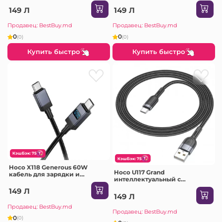
Lightning черный
черный
149 Л
149 Л
Продавец: BestBuy.md
Продавец: BestBuy.md
0
0
(0)
(0)
Купить быстро
Купить быстро
КэшБэк: 75
КэшБэк: 75
Hoco X118 Generous 60W
Hoco U117 Grand
кабель для зарядки и
интеллектуальный с
передачи данных с дисплеем
автоотключением кабель для
USB-C на USB-C черный
149 Л
зарядки и передачи данных
149 Л
USB-C черный
Продавец: BestBuy.md
Продавец: BestBuy.md
0
(0)