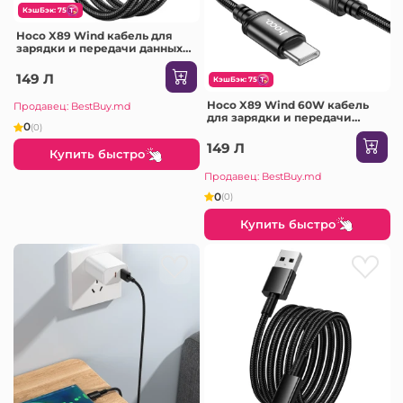
КэшБэк: 75
Hoco X89 Wind кабель для
зарядки и передачи данных
Lightning(длина 2 м)(в
упаковке) черный
149 Л
КэшБэк: 75
Hoco X89 Wind 60W кабель
Продавец: BestBuy.md
для зарядки и передачи
0
(0)
данных USB-C на USB-C(длина
2 м)(в упаковке) черный
149 Л
Купить быстро
Продавец: BestBuy.md
0
(0)
Купить быстро