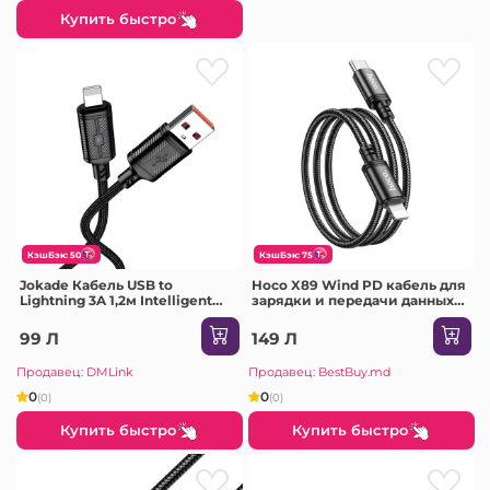
Купить быстро
КэшБэк: 50
КэшБэк: 75
Jokade Кабель USB to
Hoco X89 Wind PD кабель для
Lightning 3A 1,2м Intelligent
зарядки и передачи данных
Power-off JA049, Черный
Lightning(длина 2 м)(в
упаковке) черный
99 Л
149 Л
Продавец: DMLink
Продавец: BestBuy.md
0
0
(0)
(0)
Купить быстро
Купить быстро