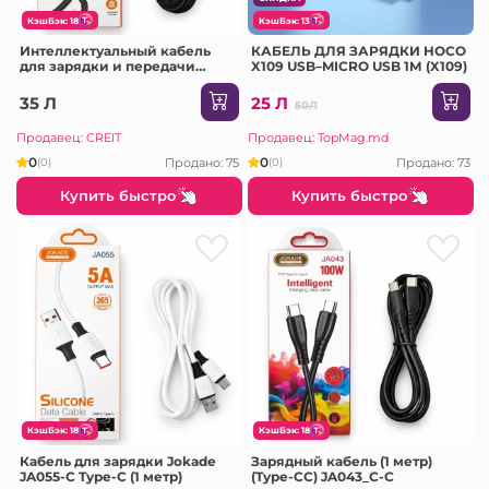
КэшБэк: 18
КэшБэк: 13
Интеллектуальный кабель
КАБЕЛЬ ДЛЯ ЗАРЯДКИ HOCO
для зарядки и передачи
X109 USB–MICRO USB 1М (X109)
данных (Type-C) JA034-C
35 Л
25 Л
50Л
Продавец: CREIT
Продавец: TopMag.md
0
0
Продано: 75
Продано: 73
(0)
(0)
Купить быстро
Купить быстро
КэшБэк: 18
КэшБэк: 18
Кабель для зарядки Jokade
Зарядный кабель (1 метр)
JA055-C Type-C (1 метр)
(Type-CC) JA043_C-C