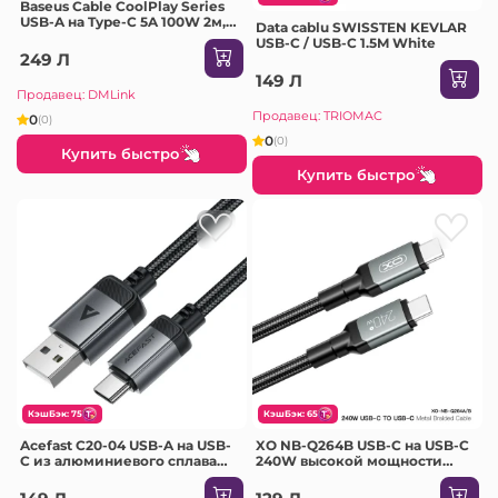
Baseus Cable CoolPlay Series
USB-A на Type-C 5A 100W 2м,
Data cablu SWISSTEN KEVLAR
белый
USB-C / USB-C 1.5M White
249 Л
149 Л
Продавец: DMLink
Продавец: TRIOMAC
0
(0)
0
(0)
Купить быстро
Купить быстро
КэшБэк: 75
КэшБэк: 65
Acefast C20-04 USB-A на USB-
XO NB-Q264B USB-C на USB-C
C из алюминиевого сплава
240W высокой мощности
кабель для зарядки и
кабель для передачи данных
передачи данных черный
2 м черный