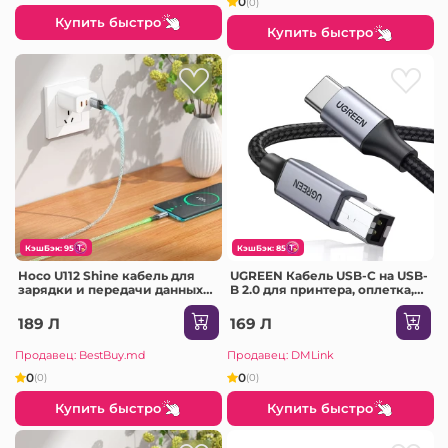
0
(0)
Купить быстро
Купить быстро
КэшБэк: 95
КэшБэк: 85
Hoco U112 Shine кабель для
UGREEN Кабель USB-C на USB-
зарядки и передачи данных
B 2.0 для принтера, оплетка,
для USB-C серый
алюминиевый корпус, 2 м,
черный
189 Л
169 Л
Продавец: BestBuy.md
Продавец: DMLink
0
0
(0)
(0)
Купить быстро
Купить быстро