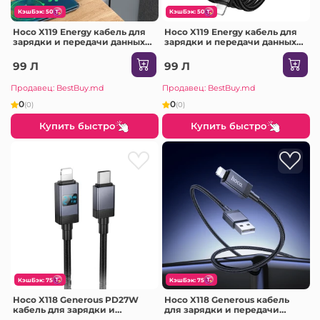
КэшБэк: 50
КэшБэк: 50
Hoco X119 Energy кабель для
Hoco X119 Energy кабель для
зарядки и передачи данных
зарядки и передачи данных
USB-C(в упаковке) черный
Lightning(в упаковке) черный
99 Л
99 Л
Продавец: BestBuy.md
Продавец: BestBuy.md
0
0
(0)
(0)
Купить быстро
Купить быстро
КэшБэк: 75
КэшБэк: 75
Hoco X118 Generous PD27W
Hoco X118 Generous кабель
кабель для зарядки и
для зарядки и передачи
передачи данных с дисплеем
данных с дисплеем Lightning