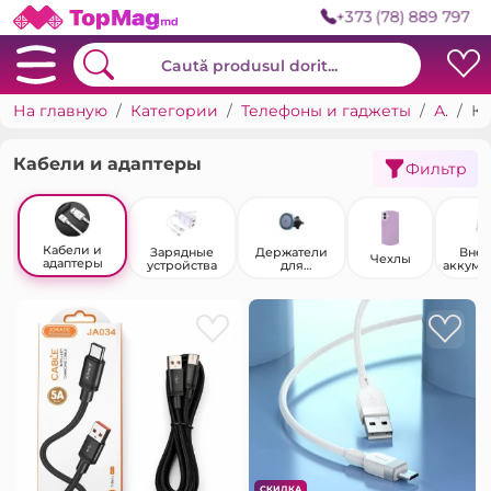
+373 (78) 889 797
На главную
Категории
Телефоны и гаджеты
Аксессуары для телефонов
Кабели и адаптеры
Кабели и адаптеры
Фильтр
Кабели и
Зарядные
Держатели
Вне
Чехлы
адаптеры
устройства
для
аккуму
телефонов
СКИДКА