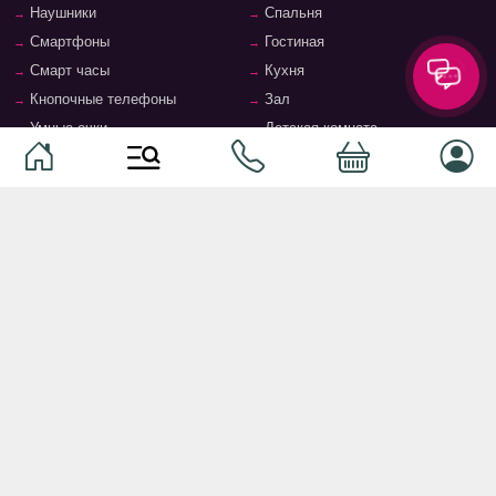
Наушники
Спальня
Смартфоны
Гостиная
Смарт часы
Кухня
Кнопочные телефоны
Зал
Умные очки
Детская комната
Программное обеспечение
Офис и кабинет
Периферийные устройства
Системы хранения, полки,
стеллажи
Ноутбуки и аксессуары
Фурнитура и аксессуары для
Планшеты и аксессуары
мебели
Ванная комната
© 2026
TopMag.md
- Национальный маркетплейс. Все
права защищены.