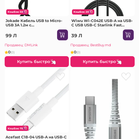
КэшБэк: 50
КэшБэк: 20
Jokade Кабель USB to Micro-
Wiwu Wi-C042E USB-A на USB-
USB 3A 1.2м с
C USB USB-C Starlink Fast
интеллектуальным
кабель для зарядки и
отключением JA049, черный
передачи данных черный
99 Л
39 Л
Продавец: DMLink
Продавец: BestBuy.md
0
0
(0)
(0)
Купить быстро
Купить быстро
КэшБэк: 75
Acefast C18-04 USB-A на USB-C