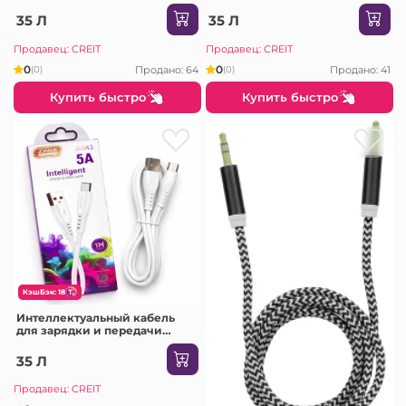
35 Л
35 Л
Продавец: CREIT
Продавец: CREIT
0
0
Продано: 64
Продано: 41
(0)
(0)
Купить быстро
Купить быстро
КэшБэк: 18
Интеллектуальный кабель
для зарядки и передачи
данных (Type-C) JA043-C
35 Л
Продавец: CREIT