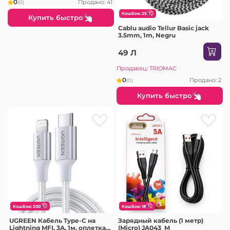
0
Продано: 41
(0)
КэшБэк: 25
Купить быстро
Cablu audio Tellur Basic jack
3.5mm, 1m, Negru
49 Л
Продавец: TRIOMAC
0
Продано: 2
(0)
Купить быстро
КэшБэк: 200
КэшБэк: 18
UGREEN Кабель Type-C на
Зарядный кабель (1 метр)
Lightning MFI, 3A, 1м, оплетка
(Micro) JA043_M