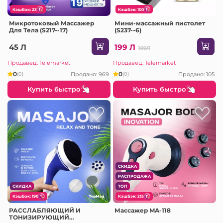
КэшБэк: 23
КэшБэк: 100
Микротоковый Массажер
Мини-массажный пистолет
Для Тела (S217--17)
(S237--6)
45 Л
199 Л
199Л
Продавец: Telemarket
Продавец: Telemarket
0
0
Продано: 969
Продано: 105
(0)
(0)
Купить быстро
Купить быстро
СКИДКА
РАСПРОДАЖА
СКИДКА
ТОП
КэшБэк: 190
КэшБэк: 215
РАССЛАБЛЯЮЩИЙ И
Массажер MA-118
ТОНИЗИРУЮЩИЙ