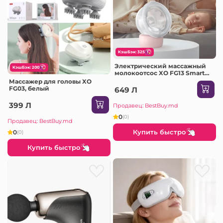
КэшБэк: 325
Электрический массажный
КэшБэк: 200
молокоотсос XO FG13 Smart
(носимый), розовый
Массажер для головы XO
FG03, белый
649 Л
399 Л
Продавец: BestBuy.md
0
(0)
Продавец: BestBuy.md
Купить быстро
0
(0)
Купить быстро