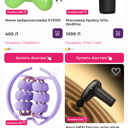
КэшБэк: 200
КэшБэк: 550
Мини вибромассажёр XY3199
Массажер Spokey Stilo
(943914)
400 Л
1099 Л
Продавец: Megasport
Продавец: Eliteh Trade
0
0
(0)
(0)
Купить быстро
Купить быстро
КэшБэк: 325
КэшБэк: 150
Hoco HP51 Electric mini silent