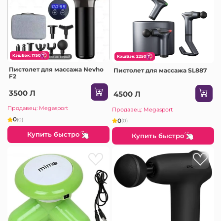
КэшБэк: 1750
КэшБэк: 2250
Пистолет для массажа Nevho
Пистолет для массажа SL887
F2
3500 Л
4500 Л
Продавец: Megasport
Продавец: Megasport
0
(0)
0
(0)
Купить быстро
Купить быстро