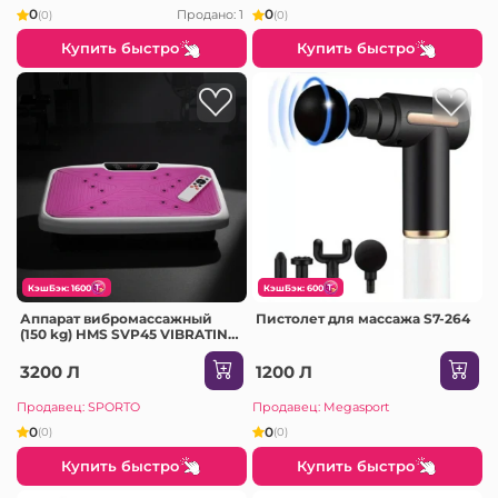
0
0
Продано: 1
(0)
(0)
Купить быстро
Купить быстро
КэшБэк: 1600
КэшБэк: 600
Аппарат вибромассажный
Пистолет для массажа S7-264
(150 kg) HMS SVP45 VIBRATING
PLATFORM
3200 Л
1200 Л
Продавец: SPORTO
Продавец: Megasport
0
0
(0)
(0)
Купить быстро
Купить быстро