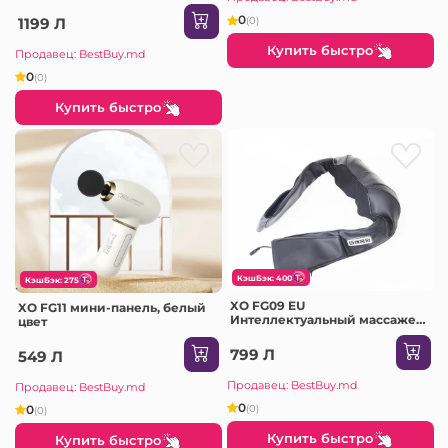
потускнеет
0
1199 Л
(0)
Купить быстро
Продавец: BestBuy.md
0
(0)
Купить быстро
КэшБэк: 400
КэшБэк: 275
XO FG09 EU
XO FG11 мини-панель, белый
Интеллектуальный массажер
цвет
для плеч и шеи с функцией
разминания, для дома/
799 Л
549 Л
автомобиля, черный
Продавец: BestBuy.md
Продавец: BestBuy.md
0
(0)
0
(0)
Купить быстро
Купить быстро