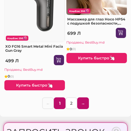
КэшБэк: 350
Массажер для глаз Hoco HP54
с подушкой безопасности,
белый
699 Л
КэшБэк: 250
Продавец: BestBuy.md
XO FG16 Smart Metal Mini Facia
0
(0)
Gun Gray
Купить быстро
499 Л
Продавец: BestBuy.md
0
(0)
Купить быстро
←
1
2
→