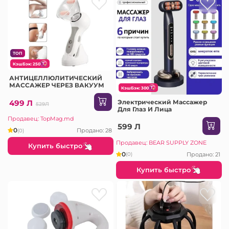
ТОП
КэшБэк: 250
АНТИЦЕЛЛЮЛИТИЧЕСКИЙ
МАССАЖЕР ЧЕРЕЗ ВАКУУМ
КэшБэк: 300
499 Л
Электрический Массажер
529Л
Для Глаз И Лица
Продавец: TopMag.md
599 Л
0
Продано: 28
(0)
Продавец: BEAR SUPPLY ZONE
Купить быстро
0
Продано: 21
(0)
Купить быстро