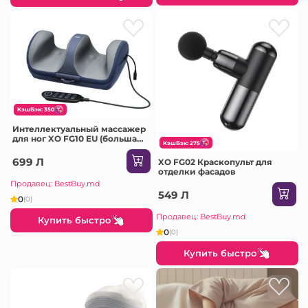
КэшБэк: 350
Интеллектуальный массажер
для ног XO FG10 EU (большая
КэшБэк: 275
версия), черный
699 Л
XO FG02 Краскопульт для
отделки фасадов
Продавец: BestBuy.md
549 Л
0
(0)
Продавец: BestBuy.md
Купить быстро
0
(0)
Купить быстро