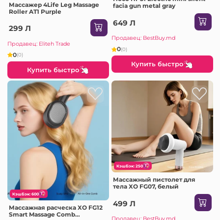
Массажер 4Life Leg Massage
facia gun metal gray
Roller AT1 Purple
649 Л
299 Л
Продавец: BestBuy.md
Продавец: Eliteh Trade
0
(0)
0
(0)
Купить быстро
Купить быстро
КэшБэк: 250
Массажный пистолет для
тела XO FG07, белый
КэшБэк: 600
499 Л
Массажная расческа XO FG12
Smart Massage Comb
Продавец: BestBuy.md