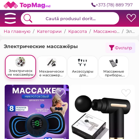
+373 (78) 889 797
На главную
Категории
Красота
Массажное оборудование, массажные кресла, миостимуляторы
Электрические массажёры
Электрические массажёры
Фильтр
Электрическ
Механически
Аксессуары
Массажные
ие массажёры
е массажеры,
для
приборы,
роллеры,
массажеров
акупунктурны
скребки
е массажеры