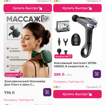
0
0
Продано: 5
Продано: 5
(0)
(0)
Купить быстро
Купить быстро
КэшБэк: 200
Массажный пистолет 25756-
HB005, 8 скоростей, 4
насадки
399 Л
499Л
КэшБэк: 385
Электрический Массажёр
Продавец: TopMag.md
Для Плеч и Шеи С
0
Продано: 11
(0)
Подогревом
770 Л
Купить быстро
Продавец: TopMag.md