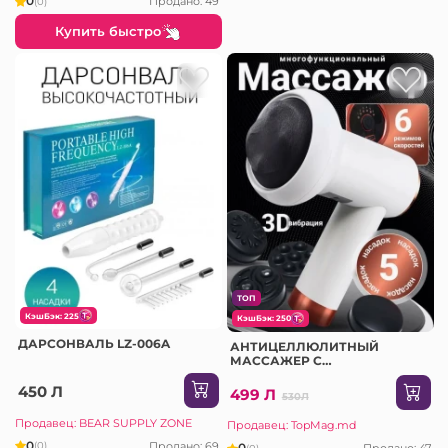
0
Продано: 49
(0)
Купить быстро
ТОП
КэшБэк: 225
КэшБэк: 250
ДАРСОНВАЛЬ LZ-006A
АНТИЦЕЛЛЮЛИТНЫЙ
МАССАЖЕР С
АККУМУЛЯТОРОМ 5
НАСАДОК
450 Л
499 Л
530Л
Продавец: BEAR SUPPLY ZONE
Продавец: TopMag.md
0
Продано: 69
(0)
0