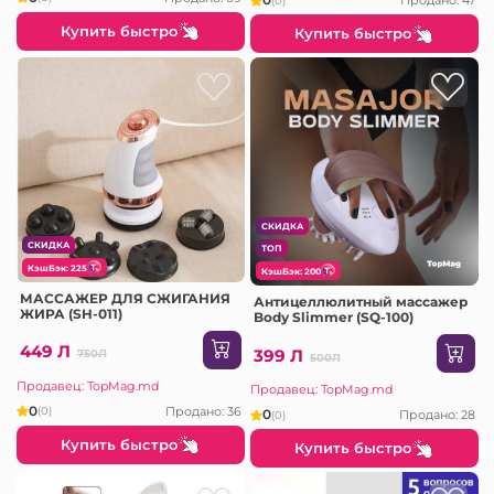
Продано: 47
(0)
Купить быстро
Купить быстро
СКИДКА
СКИДКА
ТОП
КэшБэк: 225
КэшБэк: 200
МАССАЖЕР ДЛЯ СЖИГАНИЯ
Антицеллюлитный массажер
ЖИРА (SH-011)
Body Slimmer (SQ-100)
449 Л
399 Л
750Л
500Л
Продавец: TopMag.md
Продавец: TopMag.md
0
Продано: 36
(0)
0
Продано: 28
(0)
Купить быстро
Купить быстро