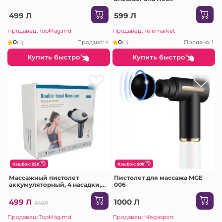
499 Л
599 Л
Продавец: TopMag.md
Продавец: Telemarket
0
0
Продано: 4
Продано: 1
(0)
(0)
Купить быстро
Купить быстро
КэшБэк: 250
КэшБэк: 500
Массажный пистолет
Пистолет для массажа MGE
аккумуляторный, 4 насадки,
006
DC 5V
499 Л
1000 Л
649Л
Продавец: TopMag.md
Продавец: Megasport