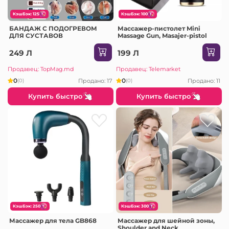
КэшБэк: 125
КэшБэк: 100
БАНДАЖ С ПОДОГРЕВОМ
Массажер-пистолет Mini
ДЛЯ СУСТАВОВ
Massage Gun, Masajer-pistol
249 Л
199 Л
Продавец: TopMag.md
Продавец: Telemarket
0
0
Продано: 17
Продано: 11
(0)
(0)
Купить быстро
Купить быстро
КэшБэк: 250
КэшБэк: 300
Массажер для тела GB868
Массажер для шейной зоны,
Shoulder and Neck