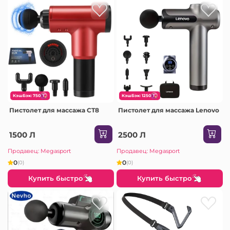
КэшБэк: 750
КэшБэк: 1250
Пистолет для массажа CT8
Пистолет для массажа Lenovo
1500 Л
2500 Л
Продавец: Megasport
Продавец: Megasport
0
0
(0)
(0)
Купить быстро
Купить быстро