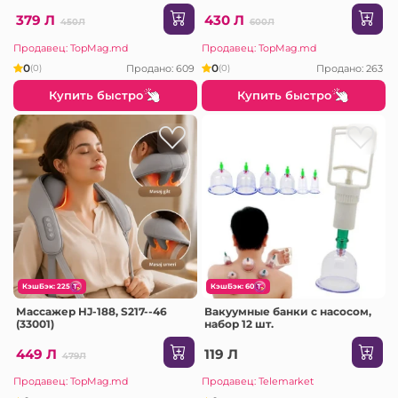
МАССАЖЕР
379 Л
430 Л
450Л
600Л
Продавец: TopMag.md
Продавец: TopMag.md
0
0
Продано: 609
Продано: 263
(0)
(0)
Купить быстро
Купить быстро
КэшБэк: 225
КэшБэк: 60
Массажер HJ-188, S217--46
Вакуумные банки с насосом,
(33001)
набор 12 шт.
449 Л
119 Л
479Л
Продавец: TopMag.md
Продавец: Telemarket