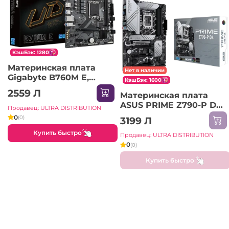
КэшБэк: 1280
Материнская плата
Нет в наличии
Gigabyte B760M E,
КэшБэк: 1600
LGA1700, Intel B760,
2559 Л
Материнская плата
Micro-ATX
ASUS PRIME Z790-P D4,
Продавец: ULTRA DISTRIBUTION
LGA1700, Intel Z790, ATX
0
(0)
3199 Л
Купить быстро
Продавец: ULTRA DISTRIBUTION
0
(0)
Купить быстро