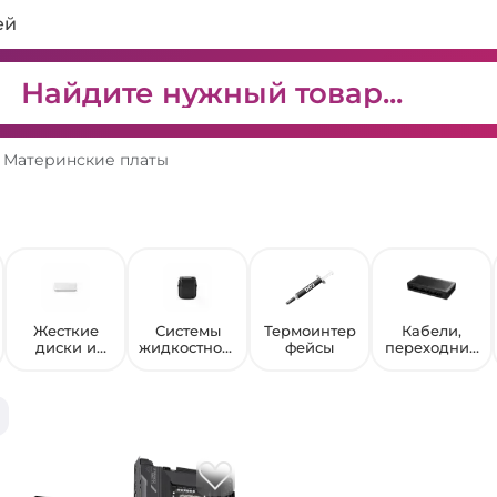
ей
Материнские платы
Жесткие
Системы
Термоинтер
Кабели,
диски и
жидкостного
фейсы
переходник
твердотельн
охлаждения
и и
ые
разветвител
накопители
и