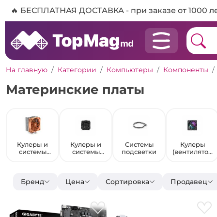
🔥 БЕСПЛАТНАЯ ДОСТАВКА - при заказе от 1000 л
На главную
Категории
Компьютеры
Компоненты
Материнские платы
я
Кулеры и
Кулеры и
Системы
Кулеры
системы
системы
подсветки
(вентилятор
охлаждения
охлаждения
ы) для
корпуса
Бренд
Цена
Сортировка
Продавец