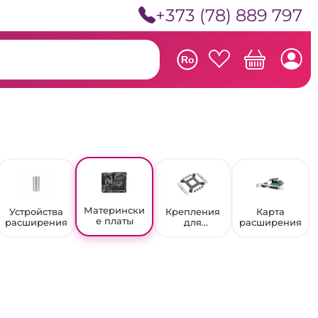
+373 (78) 889 797
Ro
Матерински
Устройства
Крепления
Карта
е платы
расширения
для
расширения
вентиляторо
в