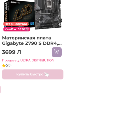
Нет в наличии
КэшБэк: 1850
Материнская плата
Gigabyte Z790 S DDR4,
LGA1700, Intel Z790, ATX
3699 Л
Продавец: ULTRA DISTRIBUTION
0
(0)
Купить быстро