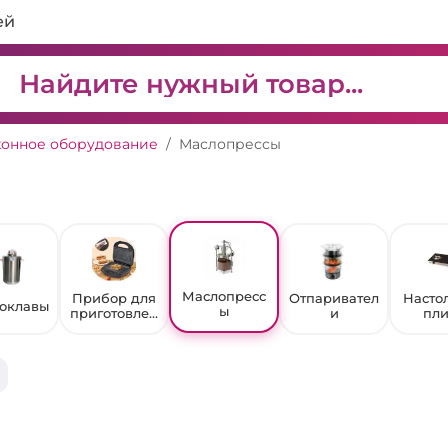
ей
хонное оборудование
Маслопрессы
Маслопресс
Прибор для
Отпаривател
Насто
оклавы
ы
приготовлен
и
пл
ия
сэндвичей