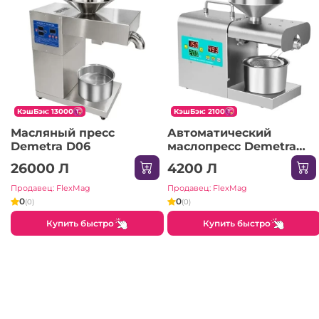
КэшБэк: 13000
КэшБэк: 2100
Масляный пресс
Автоматический
Demetra D06
маслопресс Demetra
DM-820
26000 Л
4200 Л
Продавец: FlexMag
Продавец: FlexMag
0
0
(0)
(0)
Купить быстро
Купить быстро