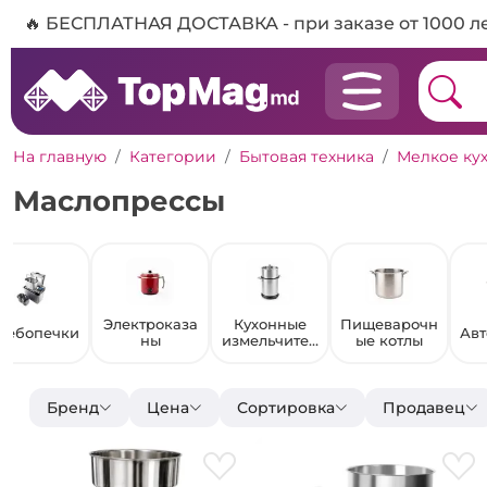
🔥 БЕСПЛАТНАЯ ДОСТАВКА - при заказе от 1000 л
На главную
Категории
Бытовая техника
Мелкое ку
Маслопрессы
Электроказа
Кухонные
Пищеварочн
лебопечки
Авт
ны
измельчител
ые котлы
и
Бренд
Цена
Сортировка
Продавец