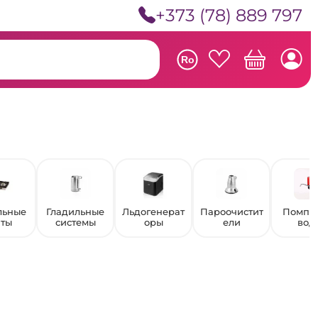
+373 (78) 889 797
Ro
льные
Гладильные
Льдогенерат
Пароочистит
Помпы
иты
системы
оры
ели
вод