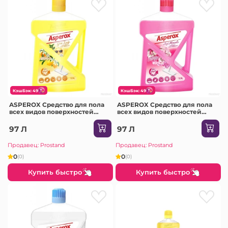
КэшБэк: 49
КэшБэк: 49
ASPEROX Средство для пола
ASPEROX Средство для пола
всех видов поверхностей
всех видов поверхностей
2500мл /6 (Lemon & Orange
2500мл /6 (Magnolia & Freesia
(galben) 8017)
(roz) 8000)
97 Л
97 Л
Продавец: Prostand
Продавец: Prostand
0
0
(0)
(0)
Купить быстро
Купить быстро