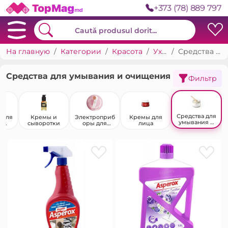
+373 (78) 889 797
На главную
Категории
Красота
Уход за лицом
Средства для умывания и очищения
Средства для умывания и очищения
Фильтр
Средства для
 для
Кремы и
Электроприб
Кремы для
умывания и
я
сыворотки
оры для
лица
очищения
жа
личного ухода