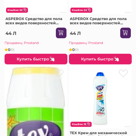
КэшБэк: 22
КэшБэк: 22
ASPEROX Средство для пола
ASPEROX Средство для пола
всех видов поверхностей
всех видов поверхностей
1000мл 1/12 (Magnolia & Freesia
1000мл 1/12 (Violet & Jasmin
(roz) 8871)
(violet) 8864)
44 Л
44 Л
Продавец: Prostand
Продавец: Prostand
0
0
(0)
(0)
Купить быстро
Купить быстро
КэшБэк: 15
TEX Крем для механической