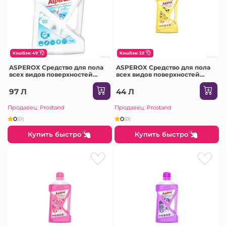
КэшБэк: 49
КэшБэк: 22
ASPEROX Средство для пола
ASPEROX Средство для пола
всех видов поверхностей
всех видов поверхностей
2500мл /6 (Sapun alb (albastru)
1000мл 1/12 (Lemon & Orange
7997)
(galben) 8857)
97 Л
44 Л
Продавец: Prostand
Продавец: Prostand
0
0
(0)
(0)
Купить быстро
Купить быстро