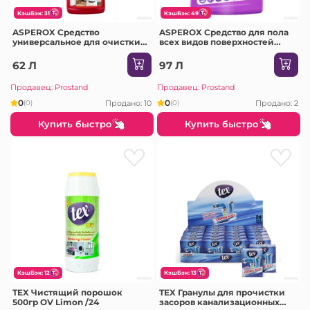
КэшБэк: 31
КэшБэк: 49
ASPEROX Средство
ASPEROX Средство для пола
универсальное для очистки
всех видов поверхностей
всех видов поверхностей
2500мл /6 (Violet & Jasmin
750мл /красный / 8803 /12
(violet) 8024)
62 Л
97 Л
Продавец: Prostand
Продавец: Prostand
0
0
Продано: 10
Продано: 2
(0)
(0)
Купить быстро
Купить быстро
КэшБэк: 12
КэшБэк: 13
TEX Чистящий порошок
TEX Гранулы для прочистки
500гр OV Limon /24
засоров канализационных