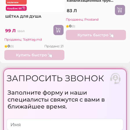
канализационных труб
наличии
1000мл /12
КэшБэк: 50
83 Л
ШЁТКА ДЛЯ ДУША
Продавец: Prostand
0
(0)
99 Л
130Л
Купить быстро
Продавец: TopMag.md
0
Продано: 21
(0)
Купить быстро
ЗАПРОСИТЬ ЗВОНОК
Заполните форму и наши
специалисты свяжутся с вами в
ближайшее время.