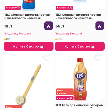
КэшБэк: 9
КэшБэк: 33
TEX Соляная кислота,против
TEX Соляная кислота против
изветскового налета и
изветскового налета и
ржавчины 550мл Tuz Ruhu /20
ржавчины 2380мл Tuz Ruhu /6
18 Л
66 Л
Продавец: Prostand
Продавец: Prostand
0
0
(0)
(0)
Купить быстро
Купить быстро
Нет в
наличии
КэшБэк: 42
TEX Гель для очистки засоров
Нет в