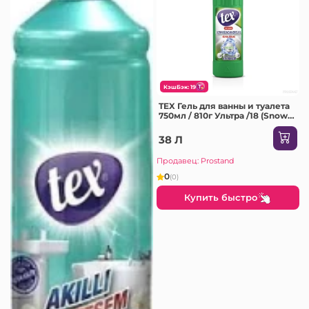
КэшБэк: 19
TEX Гель для ванны и туалета
750мл / 810г Ультра /18 (Snow
White)
38 Л
Продавец: Prostand
0
(0)
Купить быстро