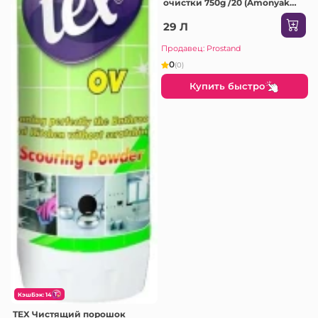
очистки 750g /20 (Amonyak
(alb))
29 Л
Продавец: Prostand
0
(0)
Купить быстро
КэшБэк: 14
TEX Чистящий порошок