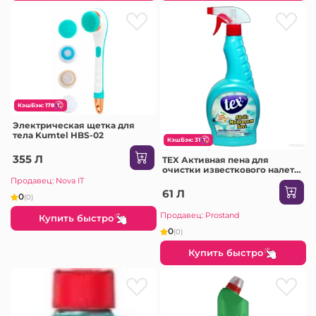
КэшБэк: 178
Электрическая щетка для
тела Kumtel HBS-02
КэшБэк: 31
355 Л
TEX Активная пена для
очистки известкового налета
ванны/плитки Muhtesem
Продавец: Nova IT
750мл /0175 /12
61 Л
0
(0)
Продавец: Prostand
Купить быстро
0
(0)
Купить быстро