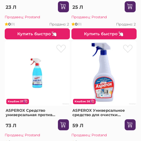
труб 75гр /24
23 Л
25 Л
Продавец: Prostand
Продавец: Prostand
0
0
Продано: 2
Продано: 2
(0)
(0)
Купить быстро
Купить быстро
КэшБэк: 37
КэшБэк: 30
ASPEROX Средство
ASPEROX Универсальное
универсальная против
средство для очистки
известкого налета Magic Blue
известкового налета и грязи
Ultra 1000 мл
с ванной комнаты 750мл /
73 Л
59 Л
белый / 8810 /12
Продавец: Prostand
Продавец: Prostand