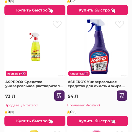
0
0
(0)
(0)
Купить быстро
Купить быстро
КэшБэк: 37
КэшБэк: 27
ASPEROX Средство
ASPEROX Универсальное
универсальное растворитель
средство для очистки жира и
жира Magic Yellow 1000мл /12
загрязнений с кухни 750мл /
фиолетовый / 8827 /12
73 Л
54 Л
Продавец: Prostand
Продавец: Prostand
0
0
(0)
(0)
Купить быстро
Купить быстро