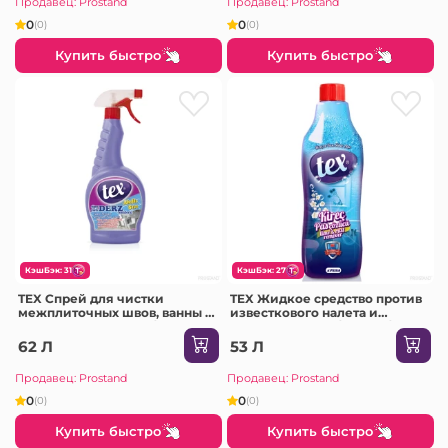
Продавец: Prostand
Продавец: Prostand
0
0
(0)
(0)
Купить быстро
Купить быстро
КэшБэк: 31
КэшБэк: 27
TEX Спрей для чистки
TEX Жидкое средство против
межплиточных швов, ванны и
известкового налета и
туалета DERZ 750мл /12
ржавчины 1000г/900мл /12
62 Л
53 Л
Продавец: Prostand
Продавец: Prostand
0
0
(0)
(0)
Купить быстро
Купить быстро