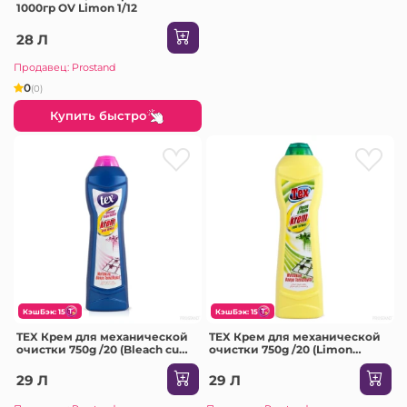
1000гр OV Limon 1/12
28 Л
Продавец: Prostand
0
(0)
Купить быстро
КэшБэк: 15
КэшБэк: 15
TEX Крем для механической
TEX Крем для механической
очистки 750g /20 (Bleach cu
очистки 750g /20 (Limon
inalbitor (albastru))
(galben))
29 Л
29 Л