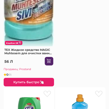
КэшБэк: 28
TEX Жидкое средство MAGIC
Muhtesem для очистки ванны
и фаянса, ржавчины 1000г/
925мл /12 8967
56 Л
Продавец: Prostand
0
(0)
Купить быстро