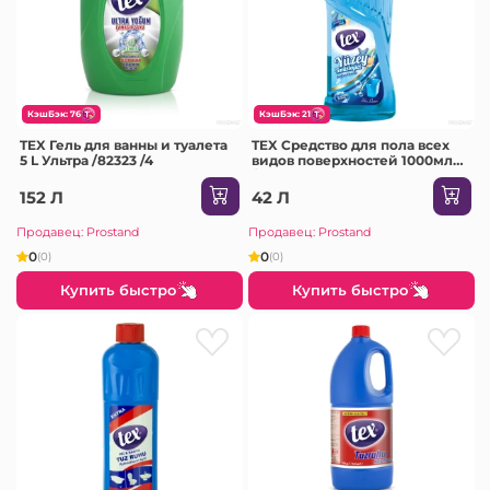
КэшБэк: 76
КэшБэк: 21
TEX Гель для ванны и туалета
TEX Средство для пола всех
5 L Ультра /82323 /4
видов поверхностей 1000мл
/12 (Floral Garden (rosu))
152 Л
42 Л
Продавец: Prostand
Продавец: Prostand
0
0
(0)
(0)
Купить быстро
Купить быстро