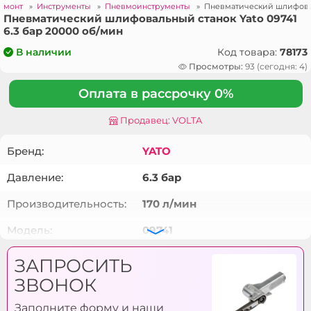
ремонт
»
Инструменты
»
Пневмоинструменты
»
Пневматический шлифоваль
Пневматический шлифовальный станок Yato 09741
6.3 бар 20000 об/мин
Код товара:
78173
В наличии
Просмотры:
93 (сегодня: 4)
Оплата в рассрочку 0%
Продавец: VOLTA
Бренд:
YATO
Давление:
6.3 бар
Производительность:
170 л/мин
Модель:
09741
Размеры (L x W x H x
10 x 330 мм
ЗАПРОСИТЬ
Ø):
ЗВОНОК
Частота вращения на
20000 об/мин
Заполните форму и наши