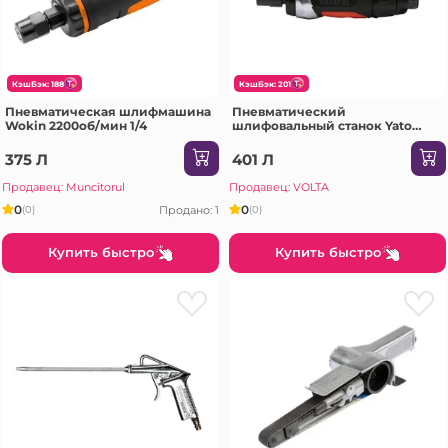
КэшБэк: 188
КэшБэк: 201
Пневматическая шлифмашина
Пневматический
Wokin 2200об/мин 1/4
шлифовальный станок Yato
YT09632 25000 об/мин
375 Л
401 Л
Продавец: Muncitorul
Продавец: VOLTA
0
0
Продано: 1
(0)
(0)
Купить быстро
Купить быстро