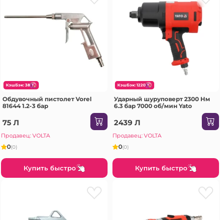
КэшБэк: 38
КэшБэк: 1220
Обдувочный пистолет Vorel
Ударный шуруповерт 2300 Нм
81644 1.2-3 бар
6.3 бар 7000 об/мин Yato
75 Л
2439 Л
Продавец: VOLTA
Продавец: VOLTA
0
0
(0)
(0)
Купить быстро
Купить быстро