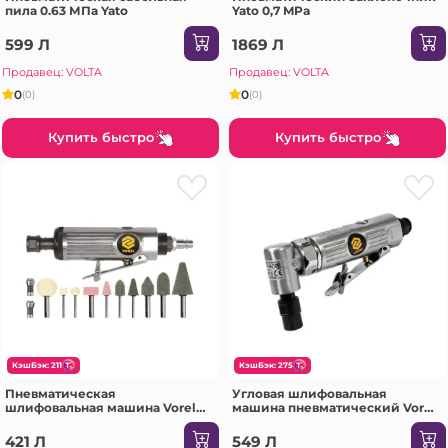
пила 0.63 МПа Yato
Yato 0,7 MPa
599 Л
1869 Л
Продавец: VOLTA
Продавец: VOLTA
0
0
(0)
(0)
Купить быстро
Купить быстро
КэшБэк: 211
КэшБэк: 275
Пневматическая
Угловая шлифовальная
шлифовальная машина Vorel
машина пневматический Vorel
81109 6.3 бар 22000 об/мин
81110 6.3 бар 20000 об/мин
421 Л
549 Л