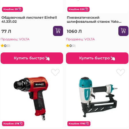
КэшБэк: 39
КэшБэк: 530
Обдувочный пистолет Einhell
Пневматический
41.331.02
шлифовальный станок Yato
09742 6.3 бар 20000 об/мин
77 Л
1060 Л
Продавец: VOLTA
Продавец: VOLTA
0
0
(0)
(0)
Купить быстро
Купить быстро
КэшБэк: 278
КэшБэк: 1790