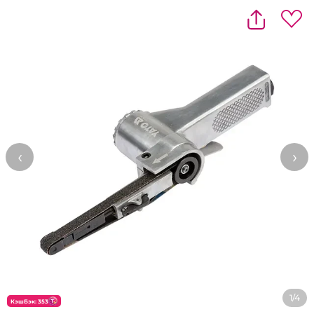
‹
›
1/4
КэшБэк: 353