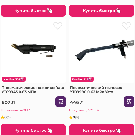
Купить быстро
Купить быстро
КэшБэк: 304
КэшБэк: 223
Пневматические ножницы Yato
Пневматический пылесос
YT09945 0.63 МПа
YT09990 0.62 MPa Yato
607 Л
446 Л
Продавец: VOLTA
Продавец: VOLTA
0
0
(0)
(0)
Купить быстро
Купить быстро