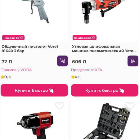
КэшБэк: 36
КэшБэк: 303
Обдувочный пистолет Vorel
Угловая шлифовальная
81640 3 бар
машина пневматический Yato
09676 0.63 МПа 20000 об/мин
72 Л
606 Л
Продавец: VOLTA
Продавец: VOLTA
0
0
(0)
(0)
Купить быстро
Купить быстро