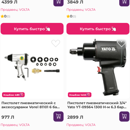
4399 Л
3849 Л
Продавец: VOLTA
Продавец: VOLTA
0
0
(0)
(0)
Купить быстро
Купить быстро
КэшБэк: 489
КэшБэк: 1450
Пистолет пневматический с
Пистолет пневматический 3/4"
аксессуарами Vorel 81101 6 бар
Yato YT-09564 1300 Н·м 6.3 бар
7000 об/мин
5000 об/мин
977 Л
2899 Л
Продавец: VOLTA
Продавец: VOLTA