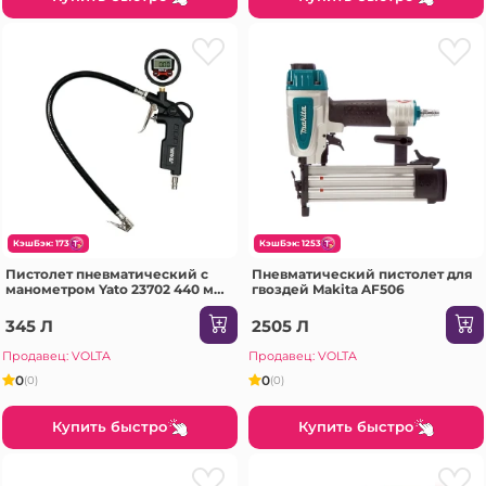
КэшБэк: 173
КэшБэк: 1253
Пистолет пневматический с
Пневматический пистолет для
манометром Yato 23702 440 мм
гвоздей Makita AF506
8 бар
345 Л
2505 Л
Продавец: VOLTA
Продавец: VOLTA
0
0
(0)
(0)
Купить быстро
Купить быстро