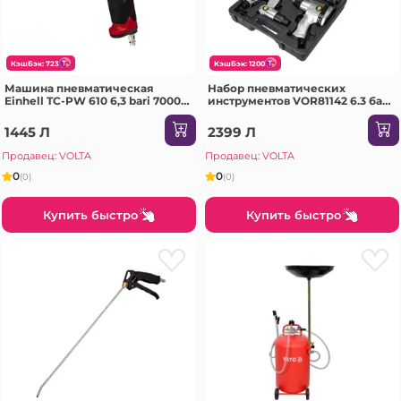
КэшБэк: 723
КэшБэк: 1200
Машина пневматическая
Набор пневматических
Einhell TC-PW 610 6,3 bari 7000
инструментов VOR81142 6.3 бар
rpm
Vorel
1445 Л
2399 Л
Продавец: VOLTA
Продавец: VOLTA
0
0
(0)
(0)
Купить быстро
Купить быстро