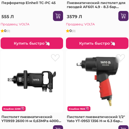
Перфоратор Einhell TC-PC 45
Пневматический пистолет для
гвоздей AF601 4.9 - 8.3 бар
Makita
555 Л
3579 Л
Продавец: VOLTA
Продавец: VOLTA
0
0
(0)
(0)
Купить быстро
Купить быстро
КэшБэк: 2200
КэшБэк: 1925
Пистолет пневматический
Пистолет пневматический 1/2"
YT0959 2600 Н·м 0,63MPa 4000
Yato YT-0953 1356 Н·м 6.3 бар
об/мин Yato
10000 об/мин