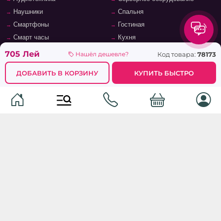
Наушники
Спальня
Смартфоны
Гостиная
Смарт часы
Кухня
Кнопочные телефоны
Зал
705 Лей
Код товара:
78173
Нашёл дешевле?
Умные очки
Детская комната
ДОБАВИТЬ В КОРЗИНУ
КУПИТЬ БЫСТРО
Программное обеспечение
Офис и кабинет
Периферийные устройства
Системы хранения, полки,
стеллажи
Ноутбуки и аксессуары
Фурнитура и аксессуары для
Планшеты и аксессуары
мебели
Ванная комната
© 2026
TopMag.md
- Национальный маркетплейс. Все