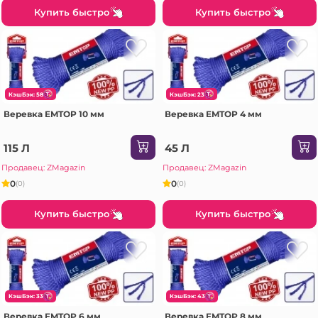
Купить быстро
Купить быстро
КэшБэк: 58
КэшБэк: 23
Веревка EMTOP 10 мм
Веревка EMTOP 4 мм
115 Л
45 Л
Продавец: ZMagazin
Продавец: ZMagazin
0
0
(0)
(0)
Купить быстро
Купить быстро
КэшБэк: 33
КэшБэк: 43
Веревка EMTOP 6 мм
Веревка EMTOP 8 мм