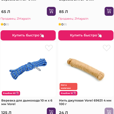
65 Л
85 Л
Продавец: ZMagazin
Продавец: ZMagazin
0
0
(0)
(0)
Купить быстро
Купить быстро
Нет в
наличии
КэшБэк: 63
КэшБэк: 12
Веревка для дымохода 10 м x 6
Нить джутовая Vorel 69631 4 мм
мм Vorel
100 г
125 Л
24 Л