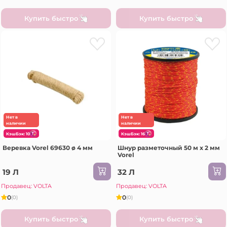
Купить быстро
Купить быстро
Нет в
Нет в
наличии
наличии
КэшБэк: 10
КэшБэк: 16
Веревка Vorel 69630 ø 4 мм
Шнур разметочный 50 м x 2 мм
Vorel
19 Л
32 Л
Продавец: VOLTA
Продавец: VOLTA
0
0
(0)
(0)
Купить быстро
Купить быстро