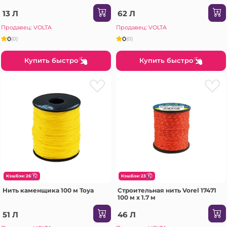
13 Л
62 Л
Продавец: VOLTA
Продавец: VOLTA
0
0
(0)
(0)
Купить быстро
Купить быстро
КэшБэк: 26
КэшБэк: 23
Нить каменщика 100 м Toya
Строительная нить Vorel 17471
100 м x 1.7 м
51 Л
46 Л