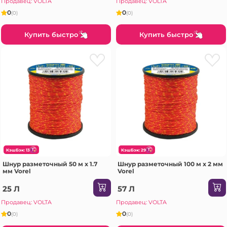
Продавец: VOLTA
Продавец: VOLTA
0
0
(0)
(0)
Купить быстро
Купить быстро
КэшБэк: 13
КэшБэк: 29
Шнур разметочный 50 м x 1.7
Шнур разметочный 100 м x 2 мм
мм Vorel
Vorel
25 Л
57 Л
Продавец: VOLTA
Продавец: VOLTA
0
0
(0)
(0)