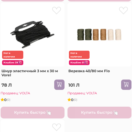
Нет в
Нет в
наличии
наличии
КэшБэк: 39
КэшБэк: 51
Шнур эластичный 3 мм x 30 м
Веревка 40/80 мм Flo
Vorel
78 Л
101 Л
Продавец: VOLTA
Продавец: VOLTA
0
0
(0)
(0)
Купить быстро
Купить быстро