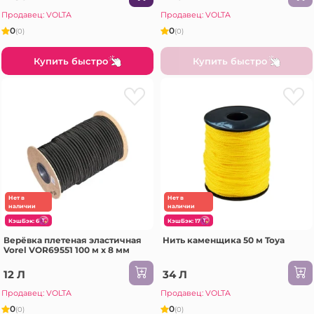
Продавец: VOLTA
Продавец: VOLTA
0
0
(0)
(0)
Купить быстро
Купить быстро
Нет в
Нет в
наличии
наличии
КэшБэк: 6
КэшБэк: 17
Верёвка плетеная эластичная
Нить каменщика 50 м Toya
Vorel VOR69551 100 м x 8 мм
12 Л
34 Л
Продавец: VOLTA
Продавец: VOLTA
0
0
(0)
(0)