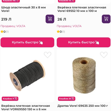
КэшБэк: 110
КэшБэк: 13
Шнур эластичный 30 x 8 мм
Верёвка плетеная эластичная
Vorel
Vorel 69552 10 мм x 100 м
219 Л
26 Л
Продавец: VOLTA
Продавец: VOLTA
0
0
(0)
(0)
Купить быстро
Купить быстро
КэшБэк: 7
КэшБэк: 31
Верёвка плетеная эластичная
Дратва Vorel 69635 250 мм 100 г
Vorel VOR69550 150 м x 6 мм