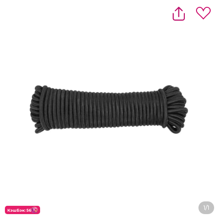
1/1
КэшБэк: 56