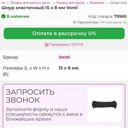
рии
»
Товары для дома и дачи
»
Товары для дома
»
Веревки
»
Шнур эласт
Шнур эластичный 15 x 8 мм Vorel
Код товара:
79965
В наличии
Просмотры:
114 (сегодня: 4)
Оплата в рассрочку 0%
Продавец: VOLTA
Бренд:
Vorel
Размеры (L x W x H x
15 x 8 мм
Ø):
ЗАПРОСИТЬ
ЗВОНОК
Заполните форму и наши
специалисты свяжутся с вами в
ближайшее время.