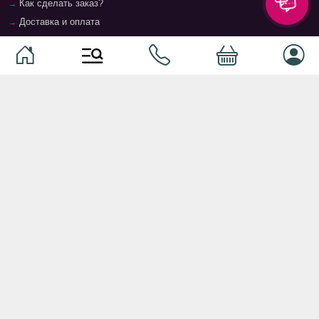
Как сделать заказ?
Доставка и оплата
Возврат и гарантия
Условия и положения
Контакты
Магазины
Категории
Категории
Домашние животные
Компоненты
Ваучер TopMag
Сетевое оборудование
Аудиотехника
Серверное оборудование
Наушники
Спальня
Смартфоны
Гостиная
Смарт часы
Кухня
Кнопочные телефоны
Зал
Умные очки
Детская комната
Программное обеспечение
Офис и кабинет