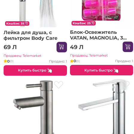
КэшБэк: 25
КэшБэк: 35
Блок-Освежитель
Лейка для душа, с
VATAN, MAGNOLIA, 3
фильтром Body Care
шт
49 Л
69 Л
Продавец: Telemarket
Продавец: Telemarket
0
0
Продано: 1
(0)
Продано: 1
(0)
Купить быстро
Купить быстро