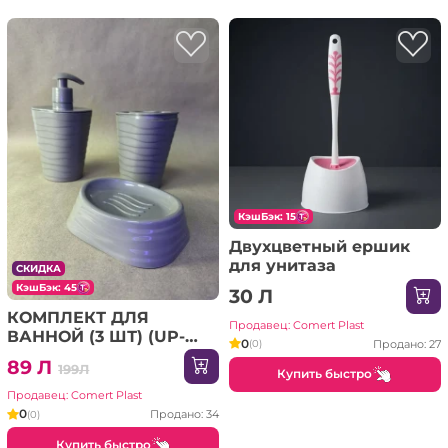
КэшБэк: 15
Двухцветный ершик
для унитаза
СКИДКА
КэшБэк: 45
30 Л
КОМПЛЕКТ ДЛЯ
Продавец: Comert Plast
ВАННОЙ (3 ШТ) (UP-
0
Продано: 27
(0)
179)
89 Л
199Л
Купить быстро
Продавец: Comert Plast
0
Продано: 34
(0)
Купить быстро