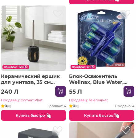
КэшБэк: 120
КэшБэк: 28
Керамический ершик
Блок-Освежитель
для унитаза, 35 см
Wellnax, Blue Water,
(GT0178)
Lemon, 3x50 г, 3 шт
240 Л
55 Л
Продавец: Comert Plast
Продавец: Telemarket
0
0
Продано: 4
Продано: 4
(0)
(0)
Купить быстро
Купить быстро