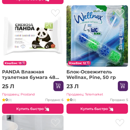
КэшБэк: 13
КэшБэк: 12
PANDA Влажная
Блок-Освежитель
туалетная бумага 48
Wellnax, Pine, 50 гр
шт. с прозрачной
25 Л
23 Л
крышкой Baby Cream
Продавец: Prostand
Продавец: Telemarket
0
0
Продано: 6
Продано: 5
(0)
(0)
Купить быстро
Купить быстро