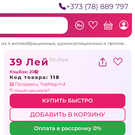
+373 (78) 889 797
Ro
Набор из 4 антивибрационных, шумоизоляционных и противоскользящих ножек из натурального каучука для стиральной машины
39 Лей
79 Лей
КэшБэк: 20
Код товара:
118
Продавец: TopMag.md
Нашёл дешевле?
КУПИТЬ БЫСТРО
ДОБАВИТЬ В КОРЗИНУ
Оплата в рассрочку 0%