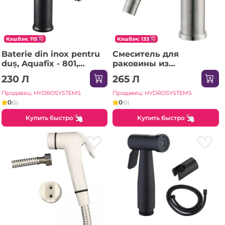
КэшБэк: 115
КэшБэк: 133
Baterie din inox pentru
Смеситель для
duș, Aquafix - 801,
раковины из
neagră
нержавеющей стали,
230 Л
265 Л
Aquafix - 301, сатин
Продавец: HYDROSYSTEMS
Продавец: HYDROSYSTEMS
0
0
(0)
(0)
Купить быстро
Купить быстро