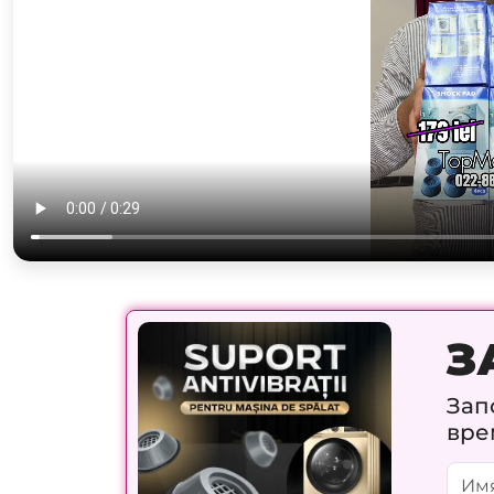
З
Зап
вре