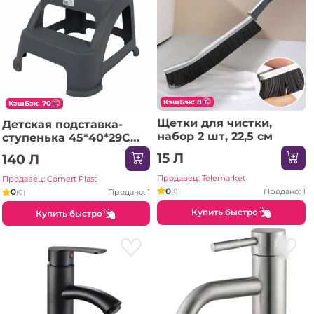
КэшБэк: 8
КэшБэк: 70
Щетки для чистки,
Детская подставка-
набор 2 шт, 22,5 см
ступенька 45*40*29CM,
Смешанные цвета
15 Л
140 Л
ZP358
Продавец: Telemarket
Продавец: Comert Plast
0
Продано: 1
0
(0)
Продано: 1
(0)
Купить быстро
Купить быстро