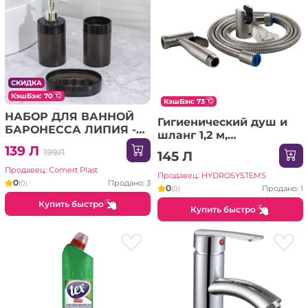
СКИДКА
КэшБэк: 70
КэшБэк: 73
НАБОР ДЛЯ ВАННОЙ
Гигиенический душ и
БАРОНЕССА ЛИПИЯ - 3
шланг 1,2 м,
ПРЕДМЕТА
нержавеющая сталь,
139 Л
199Л
145 Л
Aquafix - 22, сатин
Продавец: Comert Plast
Продавец: HYDROSYSTEMS
0
Продано: 3
(0)
0
Продано: 1
(0)
Купить быстро
Купить быстро