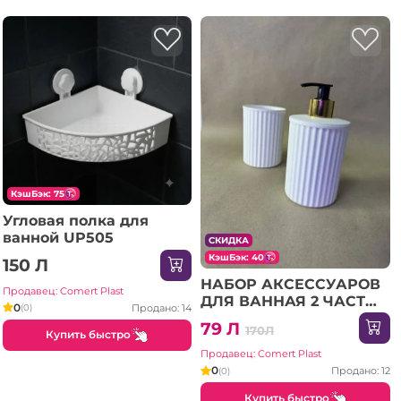
КэшБэк: 75
Угловая полка для
ванной UP505
СКИДКА
КэшБэк: 40
150 Л
НАБОР АКСЕССУАРОВ
Продавец: Comert Plast
ДЛЯ ВАННАЯ 2 ЧАСТИ
0
Продано: 14
(0)
(БЕЛАЯ)
79 Л
170Л
Купить быстро
Продавец: Comert Plast
0
Продано: 12
(0)
Купить быстро