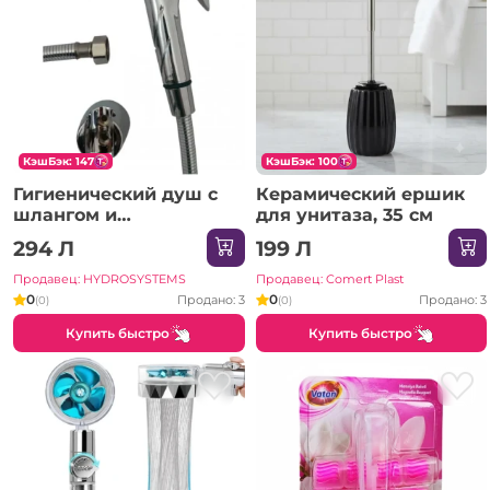
КэшБэк: 147
КэшБэк: 100
Гигиенический душ с
Керамический ершик
шлангом и
для унитаза, 35 см
держателем
294 Л
199 Л
EVOLUTION
хромированный - 1200
Продавец: HYDROSYSTEMS
Продавец: Comert Plast
мм
0
0
Продано: 3
Продано: 3
(0)
(0)
Купить быстро
Купить быстро