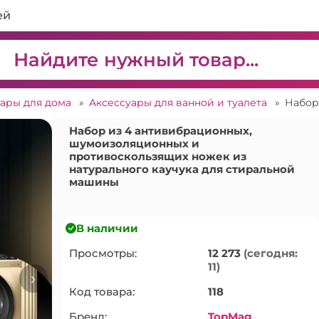
ей
вары для дома
»
Аксессуары для ванной и туалета
»
Набор из 4 антивибрационных,
шумоизоляционных и
противоскользящих ножек из
натурального каучука для стиральной
машины
В наличии
Просмотры:
12 273
(сегодня:
11)
›
Код товара:
118
Бренд:
TopMag