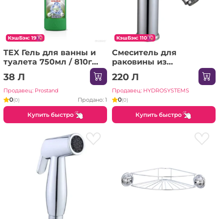
КэшБэк: 19
КэшБэк: 110
TEX Гель для ванны и
Смеситель для
туалета 750мл / 810г
раковины из
Ультра /18 (Mountain)
нержавеющей стали,
38 Л
220 Л
Aquafix - 25,
хромированный
Продавец: Prostand
Продавец: HYDROSYSTEMS
0
0
Продано: 1
(0)
(0)
Купить быстро
Купить быстро