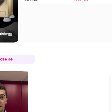
1/6
сание