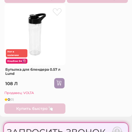
Нет в
наличии
КэшБэк: 54
Бутылка для блендера 0.57 л
Lund
108 Л
Продавец: VOLTA
0
(0)
Купить быстро