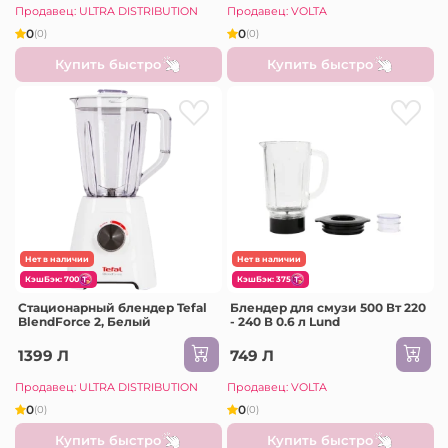
Продавец: ULTRA DISTRIBUTION
Продавец: VOLTA
0
0
(0)
(0)
Купить быстро
Купить быстро
Нет в наличии
Нет в наличии
КэшБэк: 700
КэшБэк: 375
Стационарный блендер Tefal
Блендер для смузи 500 Вт 220
BlendForce 2, Белый
- 240 В 0.6 л Lund
1399 Л
749 Л
Продавец: ULTRA DISTRIBUTION
Продавец: VOLTA
0
0
(0)
(0)
Купить быстро
Купить быстро