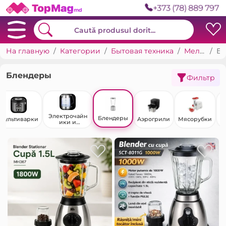
+373 (78) 889 797
На главную
Категории
Бытовая техника
Мелкое кухонное оборудование
Блендеры
Блендеры
Фильтр
Электрочайн
Блендеры
Мультиварки
Аэрогрили
Мясорубки
ики и
термопоты