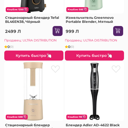
КэшБэк: 1250
КэшБэк: 500
Стационарный блендер Tefal
Измельчитель Greennovo
BL46EN38, Чёрный
Portable Blender, Мятный
2499 Л
999 Л
Продавец: ULTRA DISTRIBUTION
Продавец: ULTRA DISTRIBUTION
0
0
(0)
(0)
Купить быстро
Купить быстро
КэшБэк: 500
КэшБэк: 110
Стационарный блендер
Блендер Adler AD-4622 Black