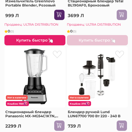
Измельчитель Greennovo
Стационарный блендер Tefal
Portable Blender, Розовый
BL190AF0, Бронзовый
999 Л
3699 Л
Продавец: ULTRA DISTRIBUTION
Продавец: ULTRA DISTRIBUTION
0
0
(0)
(0)
Купить быстро
Купить быстро
Нет в наличии
Нет в наличии
КэшБэк: 1150
КэшБэк: 370
Стационарный блендер
Блендер ручной Lund
Panasonic MX-MG54C1KTN,
LUN67700 700 Вт 220 - 240 В
Чёрный | Серебристый
2299 Л
739 Л