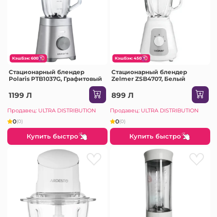
КэшБэк: 600
КэшБэк: 450
Стационарный блендер
Стационарный блендер
Polaris PTB1037G, Графитовый
Zelmer ZSB4707, Белый
1199 Л
899 Л
Продавец: ULTRA DISTRIBUTION
Продавец: ULTRA DISTRIBUTION
0
0
(0)
(0)
Купить быстро
Купить быстро