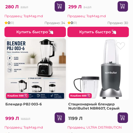
280 Л
299 Л
335Л
342Л
Продавец: TopMag.md
Продавец: TopMag.md
0
0
Продано: 34
Продано: 30
(0)
(0)
Купить быстро
Купить быстро
КэшБэк: 500
КэшБэк: 600
Блендер PBJ 003-6
Стационарный блендер
NutriBullet NBR607, Серый
999 Л
1199 Л
1050Л
Продавец: TopMag.md
Продавец: ULTRA DISTRIBUTION