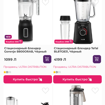
NEW
КэшБэк: 550
КэшБэк: 2100
Стационарный блендер
Стационарный блендер Tefal
Gorenje B800ORAB, Чёрный
BL87G831, Чёрный
1099 Л
4199 Л
Продавец: ULTRA DISTRIBUTION
Продавец: ULTRA DISTRIBUTION
0
0
(0)
(0)
Купить быстро
Купить быстро