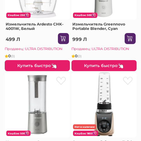
КэшБэк: 250
КэшБэк: 500
Измельчитель Ardesto CHK-
Измельчитель Greennovo
4001W, Белый
Portable Blender, Cyan
499 Л
999 Л
Продавец: ULTRA DISTRIBUTION
Продавец: ULTRA DISTRIBUTION
0
0
(0)
(0)
Купить быстро
Купить быстро
Нет в наличии
КэшБэк: 500
КэшБэк: 1850