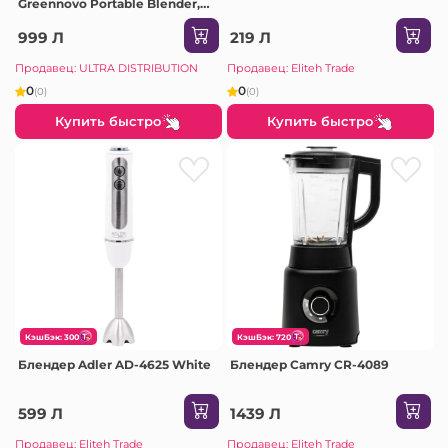
Greennovo Portable Blender,
Light Coffe
999 Л
219 Л
Продавец: ULTRA DISTRIBUTION
Продавец: Eliteh Trade
0
0
(0)
(0)
Купить быстро
Купить быстро
КэшБэк: 300
КэшБэк: 720
Блендер Adler AD-4625 White
Блендер Camry CR-4089
599 Л
1439 Л
Продавец: Eliteh Trade
Продавец: Eliteh Trade