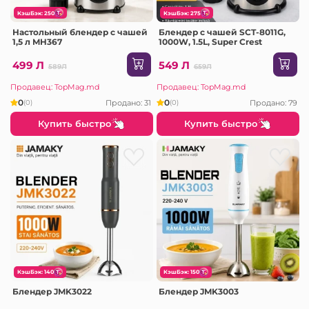
КэшБэк: 250
КэшБэк: 275
Настольный блендер с чашей
Блендер с чашей SCT-8011G,
1,5 л MH367
1000W, 1.5L, Super Crest
499 Л
549 Л
589Л
659Л
Продавец: TopMag.md
Продавец: TopMag.md
0
0
Продано: 31
Продано: 79
(0)
(0)
Купить быстро
Купить быстро
КэшБэк: 140
КэшБэк: 150
Блендер JMK3022
Блендер JMK3003