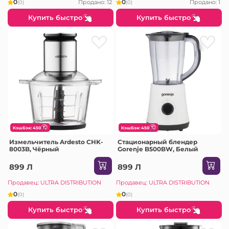
0
0
Продано: 12
Продано: 1
(0)
(0)
Купить быстро
Купить быстро
КэшБэк: 450
КэшБэк: 450
Измельчитель Ardesto CHK-
Стационарный блендер
8003B, Чёрный
Gorenje B500BW, Белый
899 Л
899 Л
Продавец: ULTRA DISTRIBUTION
Продавец: ULTRA DISTRIBUTION
0
0
(0)
(0)
Купить быстро
Купить быстро